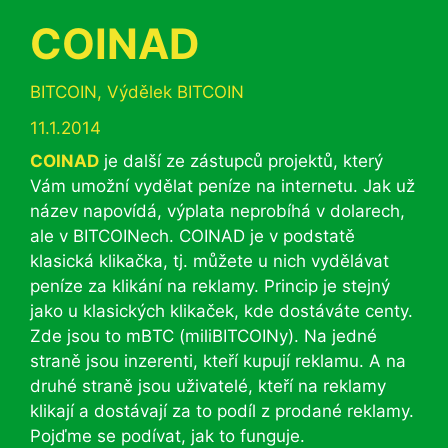
COINAD
Rubriky
BITCOIN
,
Výdělek BITCOIN
11.1.2014
COINAD
je další ze zástupců projektů, který
Vám umožní vydělat peníze na internetu. Jak už
název napovídá, výplata neprobíhá v dolarech,
ale v BITCOINech. COINAD je v podstatě
klasická klikačka, tj. můžete u nich vydělávat
peníze za klikání na reklamy. Princip je stejný
jako u klasických klikaček, kde dostáváte centy.
Zde jsou to mBTC (miliBITCOINy). Na jedné
straně jsou inzerenti, kteří kupují reklamu. A na
druhé straně jsou uživatelé, kteří na reklamy
klikají a dostávají za to podíl z prodané reklamy.
Pojďme se podívat, jak to funguje.