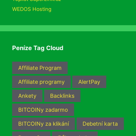
WEDOS Hosting
Peníze Tag Cloud
Affiliate Program
Affiliate programy
AlertPay
Ankety
Backlinks
BITCOINy zadarmo
BITCOINy za klikání
Debetní karta