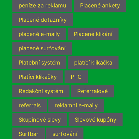
peníze za reklamu
Placené ankety
Placené dotazníky
placené e-maily
Placené klikání
placené surfování
Platební systém
platící klikačka
Platící klikačky
PTC
Redakční systém
Referralové
referrals
reklamní e-maily
Skupinové slevy
Slevové kupóny
Surfbar
surfování