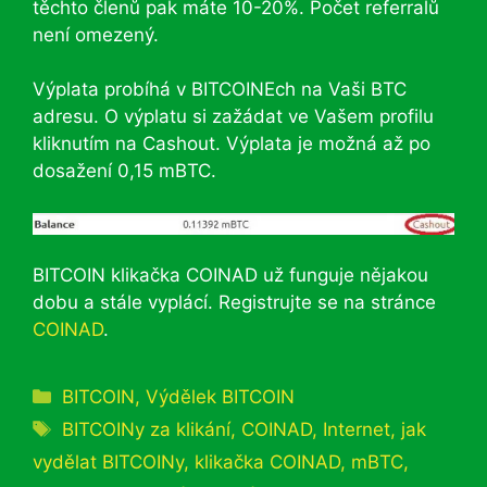
těchto členů pak máte 10-20%. Počet referralů
není omezený.
Výplata probíhá v BITCOINEch na Vaši BTC
adresu. O výplatu si zažádat ve Vašem profilu
kliknutím na Cashout. Výplata je možná až po
dosažení 0,15 mBTC.
BITCOIN klikačka COINAD už funguje nějakou
dobu a stále vyplácí. Registrujte se na stránce
COINAD
.
Rubriky
BITCOIN
,
Výdělek BITCOIN
Štítky
BITCOINy za klikání
,
COINAD
,
Internet
,
jak
vydělat BITCOINy
,
klikačka COINAD
,
mBTC
,