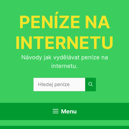
Přeskočit
na
PENÍZE NA
obsah
INTERNETU
Návody jak vydělávat peníze na
internetu.
Hledat:
Menu