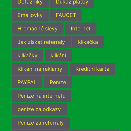
Dotazníky
Důkaz platby
Emailovky
FAUCET
Hromadné slevy
Internet
Jak získat referraly
klikačka
klikačky
klikání
Klikání na reklamy
Kreditní karta
PAYPAL
Peníze
Peníze na internetu
peníze za odkazy
Peníze za referraly