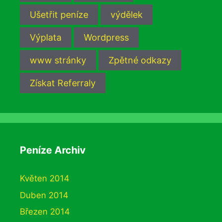
Ušetřit peníze
výdělek
Výplata
Wordpress
www stránky
Zpětné odkazy
Získat Referraly
Peníze Archiv
Květen 2014
Duben 2014
Březen 2014