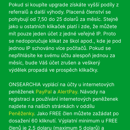
Pokud si koupíte upgrade získáte vyšší podíly z
referralů a další výhody. Placená členství se
pohybují od 7,50 do 25 dolarů za měsíc. Stejně
jako u ostatních klikaček platí i zde, že můžete
mít pouze jeden účet z jedné veřejné IP. Proto
se nedoporučuje klikat ze škol apod., kde je pod
jednou IP schováno více počítačů. Pokud se
nepřihlásíte ke svému účtu alespoň jednou za
měsíc, bude Váš účet zrušen a veškerý
výdělek propadá ve prospěch klikačky.
ONSEARCHIA vyplácí na účty u internetových
peněženek
PayPal
a
AlertPay
. Návody na
registraci a používání internetových peněženek
najdete na našich stránkách v oddílu
Peněženky
. Jako FREE člen můžete zažádat po
dosažení 60 kliknutí. Výplatní minimum u FREE
členů je 2,5 dolaru (maximum 5 dolarů) a