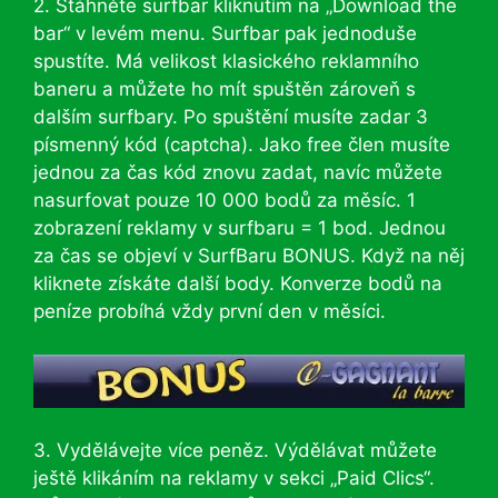
2. Stáhněte surfbar kliknutím na „Download the
bar“ v levém menu. Surfbar pak jednoduše
spustíte. Má velikost klasického reklamního
baneru a můžete ho mít spuštěn zároveň s
dalším surfbary. Po spuštění musíte zadar 3
písmenný kód (captcha). Jako free člen musíte
jednou za čas kód znovu zadat, navíc můžete
nasurfovat pouze 10 000 bodů za měsíc. 1
zobrazení reklamy v surfbaru = 1 bod. Jednou
za čas se objeví v SurfBaru BONUS. Když na něj
kliknete získáte další body. Konverze bodů na
peníze probíhá vždy první den v měsíci.
3. Vydělávejte více peněz. Výdělávat můžete
ještě klikáním na reklamy v sekci „Paid Clics“.