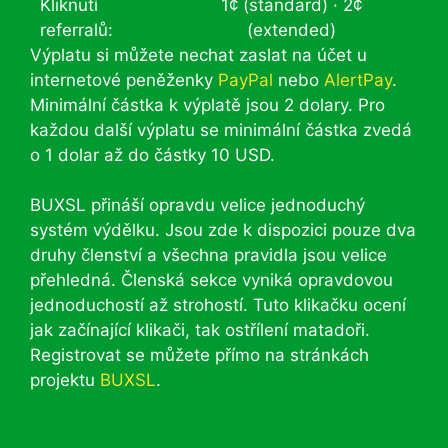
Kliknutí
1¢ (standard) · 2¢
referralů:
(extended)
Výplatu si můžete nechat zaslat na účet u
internetové peněženky
PayPal
nebo
AlertPay
.
Minimální částka k výplatě jsou 2 dolary. Pro
každou další výplatu se minimální částka zvedá
o 1 dolar až do částky 10 USD.
BUXSL přináší opravdu velice jednoduchý
systém výdělku. Jsou zde k dispozici pouze dva
druhy členství a všechna pravidla jsou velice
přehledná. Členská sekce vyniká opravdovou
jednoduchostí až strohostí. Tuto klikačku ocení
jak začínající klikači, tak ostřílení matadoři.
Registrovat se můžete přímo na stránkách
projektu
BUXSL
.