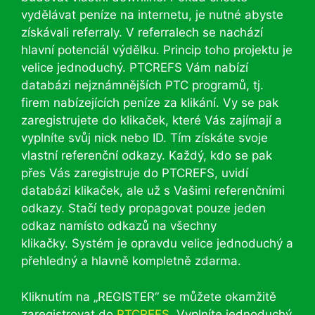
vydělávat peníze na internetu, je nutné abyste
získávali referraly. V referralech se nachází
hlavní potenciál výdělku. Princip toho projektu je
velice jednoduchý. PTCREFS Vám nabízí
databázi nejznámnějších PTC programů, tj.
firem nabízejících peníze za klikání. Vy se pak
zaregistrujete do klikaček, které Vás zajímají a
vyplníte svůj nick nebo ID. Tím získáte svoje
vlastní referenční odkazy. Každý, kdo se pak
přes Vás zaregistruje do PTCREFS, uvidí
databázi klikaček, ale už s Vašimi referenčními
odkazy. Stačí tedy propagovat pouze jeden
odkaz namísto odkazů na všechny
klikačky. Systém je opravdu velice jednoduchý a
přehledný a hlavně kompletně zdarma.
Kliknutím na „REGISTER“ se můžete okamžitě
zaregistrovat do
PTCREFS
. Vyplníte jednoduchý