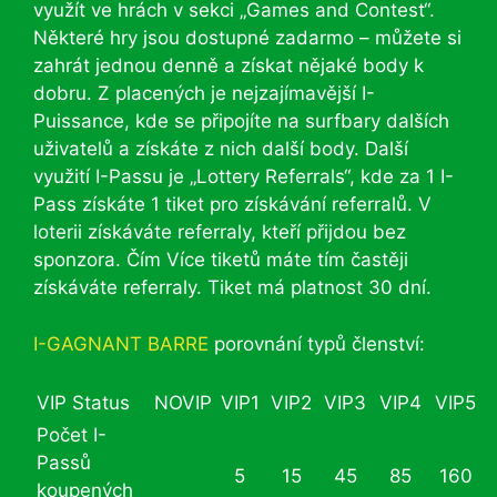
využít ve hrách v sekci „Games and Contest“.
Některé hry jsou dostupné zadarmo – můžete si
zahrát jednou denně a získat nějaké body k
dobru. Z placených je nejzajímavější I-
Puissance, kde se připojíte na surfbary dalších
uživatelů a získáte z nich další body. Další
využití I-Passu je „Lottery Referrals“, kde za 1 I-
Pass získáte 1 tiket pro získávání referralů. V
loterii získáváte referraly, kteří přijdou bez
sponzora. Čím Více tiketů máte tím častěji
získáváte referraly. Tiket má platnost 30 dní.
I-GAGNANT BARRE
porovnání typů členství:
VIP Status
NOVIP
VIP1
VIP2
VIP3
VIP4
VIP5
Počet I-
Passů
5
15
45
85
160
koupených