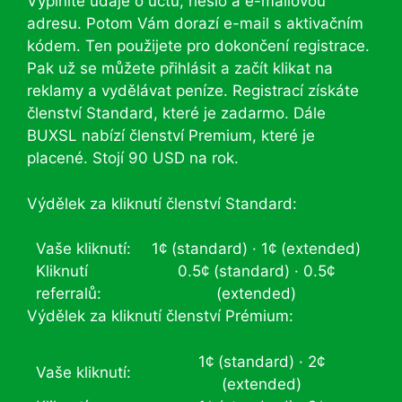
Vyplníte údaje o účtu, heslo a e-mailovou
adresu. Potom Vám dorazí e-mail s aktivačním
kódem. Ten použijete pro dokončení registrace.
Pak už se můžete přihlásit a začít klikat na
reklamy a vydělávat peníze. Registrací získáte
členství Standard, které je zadarmo. Dále
BUXSL nabízí členství Premium, které je
placené. Stojí 90 USD na rok.
Výdělek za kliknutí členství Standard:
Vaše kliknutí:
1¢ (standard) · 1¢ (extended)
Kliknutí
0.5¢ (standard) · 0.5¢
referralů:
(extended)
Výdělek za kliknutí členství Prémium:
1¢ (standard) · 2¢
Vaše kliknutí:
(extended)