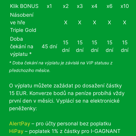
Klik BONUS
x1
x2
x3
x4
x6
x10
Násobení
ve hře
X
X
X
X
X
Triple Gold
Doba
15
15
15
15
15
čekání na
45 dní
dní
dní
dní
dní
dní
výplatu *
* Doba čekání na výplatu je závislá na VIP statusu z
předchozího měsíce.
O výplatu můžete zažádat po dosažení částky
15 EUR. Konverze bodů na peníze probíhá vždy
první den v měsíci. Vyplácí se na elektronické
peněženky:
AlertPay
– pro účty personal bez poplatku
HiPay
– poplatek 1% z částky pro I-GAGNANT