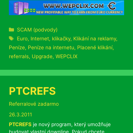
Rubriky
SCAM (podvody)
Štítky
Euro
,
Internet
,
klikačky
,
Klikání na reklamy
,
Peníze
,
Peníze na internetu
,
Placené klikání
,
referrals
,
Upgrade
,
WEPCLIX
PTCREFS
Rubriky
Referralové zadarmo
26.3.2011
PTCREFS
je nový program, který umožňuje
budovat vlastní downline. Pokud chcete