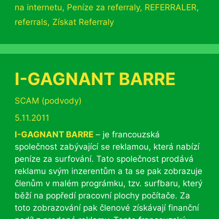
na internetu
,
Peníze za referraly
,
REFERRALER
,
referrals
,
Získat Referraly
I-GAGNANT BARRE
Rubriky
SCAM (podvody)
5.11.2011
I-GAGNANT BARRE
– je francouzská
společnost zabývající se reklamou, která nabízí
peníze za surfování. Tato společnost prodává
reklamu svým inzerentům a ta se pak zobrazuje
členům v malém prográmku, tzv. surfbaru, který
běží na popředí pracovní plochy počítače. Za
toto zobrazování pak členové získávají finanční