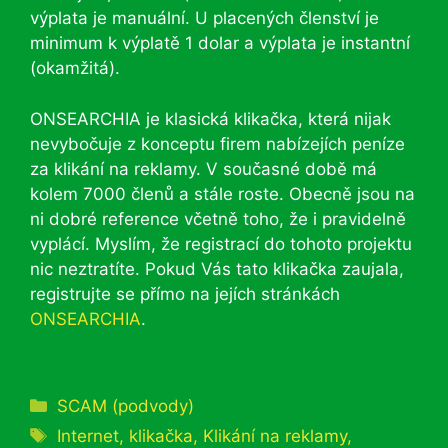
výplata je manuální. U placených členství je
minimum k výplatě 1 dolar a výplata je instantní
(okamžitá).
ONSEARCHIA je klasická klikačka, která nijak
nevybočuje z konceptu firem nabízejích peníze
za klikání na reklamy. V současné době má
kolem 7000 členů a stále roste. Obecně jsou na
ni dobré reference včetně toho, že i pravidelně
vyplácí. Myslím, že registrací do tohoto projektu
nic neztratíte. Pokud Vás tato klikačka zaujala,
registrujte se přímo na jejích stránkách
ONSEARCHIA
.
Rubriky
SCAM (podvody)
Štítky
Internet
,
klikačka
,
Klikání na reklamy
,