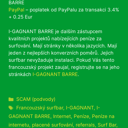
BARRE
PayPal
– poplatek od PayPalu za transakci 3.4%
+ 0.25 Eur
I-GAGNANT BARRE je dalším zástupcem
kvalitních projektů nabízejících peníze za
surfování. Mají stránky v několika jazycích. Mají
jeden z nejlepších konverzních poměrů. Jejich
surfbar nevyžaduje instalaci. Pokud Vás tento
francouzský projekt zaujal, registrujte se na jeho
stránkách
I-GAGNANT BARRE
.
Rubriky
SCAM (podvody)
Štítky
Francouzský surfbar
,
I-GAGNANT
,
I-
GAGNANT BARRE
,
Internet
,
Peníze
,
Peníze na
internetu
,
placené surfování
,
referrals
,
Surf Bar
,