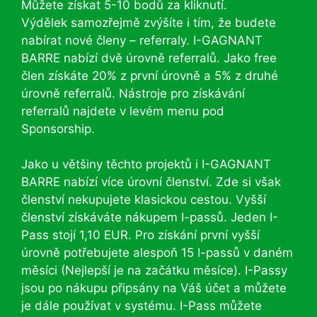
Můžete získat 5-10 bodů za kliknutí.
Výdělek samozřejmě zvýšíte i tím, že budete
nabírat nové členy – referraly. I-GAGNANT
BARRE nabízí dvě úrovně referralů. Jako free
člen získáte 20% z první úrovně a 5% z druhé
úrovně referralů. Nástroje pro získávání
referralů najdete v levém menu pod
Sponsorship.
Jako u většiny těchto projektů i I-GAGNANT
BARRE nabízí více úrovní členství. Zde si však
členství nekupujete klasickou cestou. Vyšší
členství získáváte nákupem I-passů. Jeden I-
Pass stojí 1,10 EUR. Pro získání první vyšší
úrovně potřebujete alespoň 15 I-passů v daném
měsíci (Nejlepší je na začátku měsíce). I-Passy
jsou po nákupu připsány na Váš účet a můžete
je dále používat v systému. I-Pass můžete