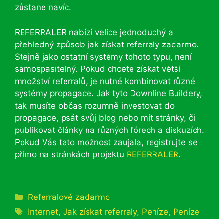
zůstane navíc.
REFERRALER nabízí velice jednoduchý a
přehledný způsob jak získat referraly zadarmo.
Stejně jako ostatní systémy tohoto typu, není
samospasitelný. Pokud chcete získat větší
množství referralů, je nutné kombinovat různé
systémy propagace. Jak tyto Downline Buildery,
tak musíte občas rozumně investovat do
propagace, psát svůj blog nebo mít stránky, či
publikovat články na různých fórech a diskuzích.
Pokud Vás tato možnost zaujala, registrujte se
přímo na stránkách projektu
REFERRALER
.
Rubriky
Referralové zadarmo
Štítky
Internet
,
Jak získat referraly
,
Peníze
,
Peníze