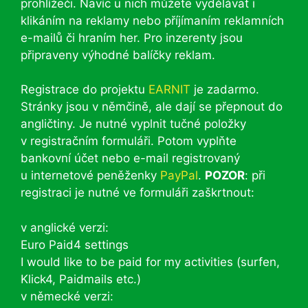
prohlížeči. Navíc u nich můžete vydělávat i
klikáním na reklamy nebo příjímaním reklamních
e-mailů či hraním her. Pro inzerenty jsou
připraveny výhodné balíčky reklam.
Registrace do projektu
EARNIT
je zadarmo.
Stránky jsou v němčině, ale dají se přepnout do
angličtiny. Je nutné vyplnit tučné položky
v registračním formuláři. Potom vyplňte
bankovní účet nebo e-mail registrovaný
u internetové peněženky
PayPal
.
POZOR
: při
registraci je nutné ve formuláři zaškrtnout:
v anglické verzi:
Euro Paid4 settings
I would like to be paid for my activities (surfen,
Klick4, Paidmails etc.)
v německé verzi: