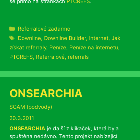
se přímo na stránkách
PTCREFS
.
Rubriky
Referralové zadarmo
Štítky
Downline
,
Downline Builder
,
Internet
,
Jak
získat referraly
,
Peníze
,
Peníze na internetu
,
PTCREFS
,
Referralové
,
referrals
ONSEARCHIA
Rubriky
SCAM (podvody)
20.3.2011
ONSEARCHIA
je další z klikaček, která byla
spuštěna nedávno. Tento projekt nabízející