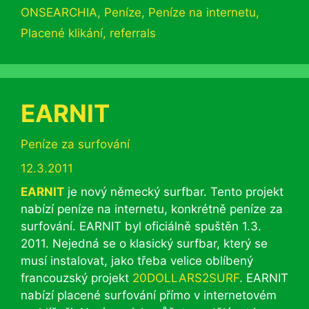
ONSEARCHIA
,
Peníze
,
Peníze na internetu
,
Placené klikání
,
referrals
EARNIT
Rubriky
Peníze za surfování
12.3.2011
EARNIT
je nový německý surfbar. Tento projekt
nabízí peníze na internetu, konkrétně peníze za
surfování. EARNIT byl oficiálně spuštěn 1.3.
2011. Nejedná se o klasický surfbar, který se
musí instalovat, jako třeba velice oblíbený
francouzský projekt
20DOLLARS2SURF
. EARNIT
nabízí placené surfování přímo v internetovém