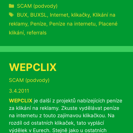
Rubriky
SCAM (podvody)
Štítky
BUX
,
BUXSL
,
Internet
,
klikačky
,
Klikání na
reklamy
,
Peníze
,
Peníze na internetu
,
Placené
klikání
,
referrals
WEPCLIX
Rubriky
SCAM (podvody)
3.4.2011
WEPCLIX
je další z projektů nabízejících peníze
za klikání na reklamy. Zkuste vydělávat peníze
na internetu z touto zajímavou klikačkou. Na
rozdíl od ostatních klikaček, tato vyplácí
výdělek v Eurech. Stejně jako u ostatních