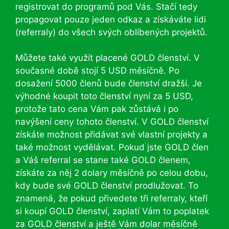
registrovat do programů pod Vás. Stačí tedy
propagovat pouze jeden odkaz a získáváte lidi
(referraly) do všech svých oblíbených projektů.
Můžete také využít placené GOLD členství. V
současné době stojí 5 USD měsíčně. Po
dosažení 5000 členů bude členství dražší. Je
výhodné koupit toto členství nyní za 5 USD,
protože tato cena Vám pak zůstává i po
navýšení ceny tohoto členství. V GOLD členství
získáte možnost přidávat své vlastní projekty a
také možnost vydělávat. Pokud jste GOLD člen
a Váš referral se stane také GOLD členem,
získáte za něj 2 dolary měsíčně po celou dobu,
kdy bude své GOLD členství prodlužovat. To
znamená, že pokud přivedete tři referraly, kteří
si koupí GOLD členství, zaplatí Vám to poplatek
za GOLD členství a ještě Vám dolar měsíčně