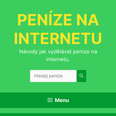
Přeskočit
na
PENÍZE NA
obsah
INTERNETU
Návody jak vydělávat peníze na
internetu.
Hledat:
Menu