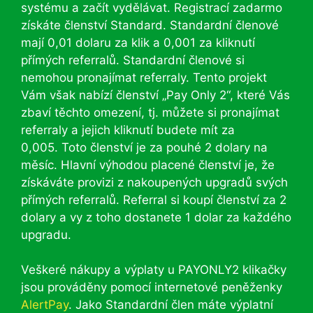
systému a začít vydělávat. Registrací zadarmo
získáte členství Standard. Standardní členové
mají 0,01 dolaru za klik a 0,001 za kliknutí
přímých referralů. Standardní členové si
nemohou pronajímat referraly. Tento projekt
Vám však nabízí členství „Pay Only 2“, které Vás
zbaví těchto omezení, tj. můžete si pronajímat
referraly a jejich kliknutí budete mít za
0,005. Toto členství je za pouhé 2 dolary na
měsíc. Hlavní výhodou placené členství je, že
získáváte provizi z nakoupených upgradů svých
přímých referralů. Referral si koupí členství za 2
dolary a vy z toho dostanete 1 dolar za každého
upgradu.
Veškeré nákupy a výplaty u PAYONLY2 klikačky
jsou prováděny pomocí internetové peněženky
AlertPay
. Jako Standardní člen máte výplatní