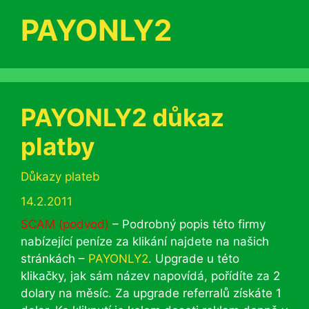
PAYONLY2
PAYONLY2 důkaz
platby
Rubriky
Důkazy plateb
14.2.2011
SCAM (podvod)
– Podrobný popis této firmy
nabízející peníze za klikání najdete na našich
stránkách –
PAYONLY2
. Upgrade u této
klikačky, jak sám název napovídá, pořídíte za 2
dolary na měsíc. Za upgrade referralů získáte 1