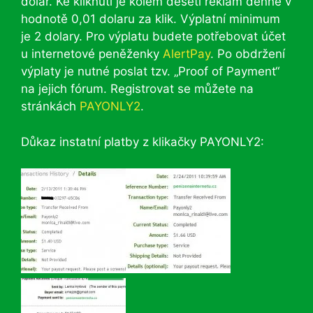
dolar. Ke kliknutí je kolem deseti reklam denně v
hodnotě 0,01 dolaru za klik. Výplatní minimum
je 2 dolary. Pro výplatu budete potřebovat účet
u internetové peněženky
AlertPay
. Po obdržení
výplaty je nutné poslat tzv. „Proof of Payment“
na jejich fórum. Registrovat se můžete na
stránkách
PAYONLY2
.
Důkaz instatní platby z klikačky PAYONLY2: