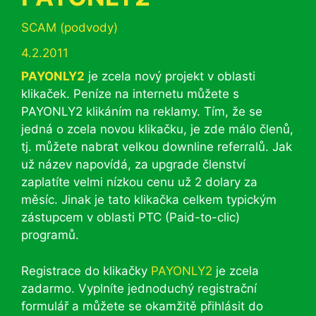
Rubriky
SCAM (podvody)
4.2.2011
PAYONLY2
je zcela nový projekt v oblasti
klikaček. Peníze na internetu můžete s
PAYONLY2 klikáním na reklamy. Tím, že se
jedná o zcela novou klikačku, je zde málo členů,
tj. můžete nabrat velkou downline referralů. Jak
už název napovídá, za upgrade členství
zaplatíte velmi nízkou cenu už 2 dolary za
měsíc. Jinak je tato klikačka celkem typickým
zástupcem v oblasti PTC (Paid-to-clic)
programů.
Registrace do klikačky
PAYONLY2
je zcela
zadarmo. Vyplníte jednoduchý registrační
formulář a můžete se okamžitě přihlásit do