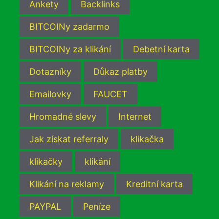
Ankety
Backlinks
BITCOINy zadarmo
BITCOINy za klikání
Debetní karta
Dotazníky
Důkaz platby
Emailovky
FAUCET
Hromadné slevy
Internet
Jak získat referraly
klikačka
klikačky
klikání
Klikání na reklamy
Kreditní karta
PAYPAL
Peníze