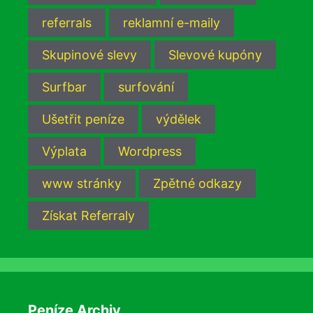
referrals
reklamní e-maily
Skupinové slevy
Slevové kupóny
Surfbar
surfování
Ušetřit peníze
výdělek
Výplata
Wordpress
www stránky
Zpětné odkazy
Získat Referraly
Peníze Archiv