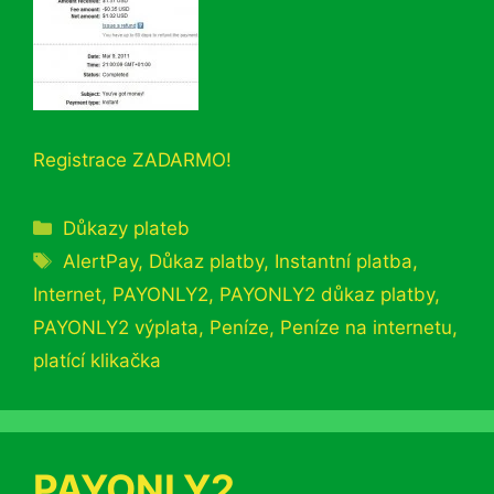
Registrace ZADARMO!
Rubriky
Důkazy plateb
Štítky
AlertPay
,
Důkaz platby
,
Instantní platba
,
Internet
,
PAYONLY2
,
PAYONLY2 důkaz platby
,
PAYONLY2 výplata
,
Peníze
,
Peníze na internetu
,
platící klikačka
PAYONLY2