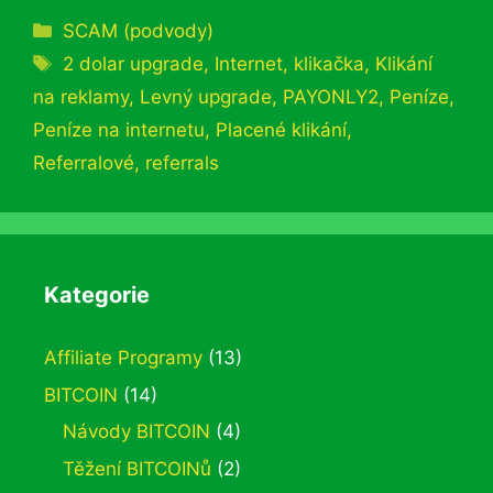
Rubriky
SCAM (podvody)
Štítky
2 dolar upgrade
,
Internet
,
klikačka
,
Klikání
na reklamy
,
Levný upgrade
,
PAYONLY2
,
Peníze
,
Peníze na internetu
,
Placené klikání
,
Referralové
,
referrals
Kategorie
Affiliate Programy
(13)
BITCOIN
(14)
Návody BITCOIN
(4)
Těžení BITCOINů
(2)