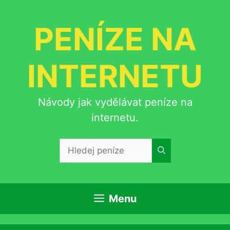
Přeskočit
na
PENÍZE NA
obsah
INTERNETU
Návody jak vydělávat peníze na
internetu.
Hledat:
Menu