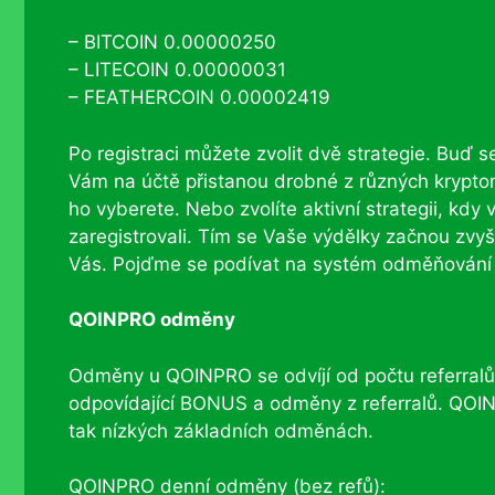
– BITCOIN 0.00000250
– LITECOIN 0.00000031
– FEATHERCOIN 0.00002419
Po registraci můžete zvolit dvě strategie. Buď s
Vám na účtě přistanou drobné z různých krypto
ho vyberete. Nebo zvolíte aktivní strategii, kdy v
zaregistrovali. Tím se Vaše výdělky začnou zvyš
Vás. Pojďme se podívat na systém odměňování
QOINPRO odměny
Odměny u QOINPRO se odvíjí od počtu referralů 
odpovídající BONUS a odměny z referralů. QOINP
tak nízkých základních odměnách.
QOINPRO denní odměny (bez refů):