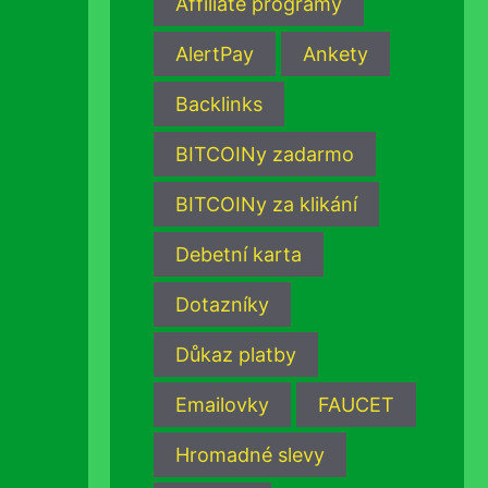
Affiliate programy
AlertPay
Ankety
Backlinks
BITCOINy zadarmo
BITCOINy za klikání
Debetní karta
Dotazníky
Důkaz platby
Emailovky
FAUCET
Hromadné slevy