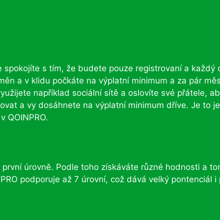
e spokojíte s tím, že budete pouze registrovaní a každý
měn a v klidu počkáte na výplatní minimum a za pár měs
yužijete například sociální sítě a oslovíte své přátele, a
ovat a vy dosáhnete na výplatní minimum dříve. Je to j
 v QOINPRO.
první úrovně. Podle toho získáváte různé hodnosti a t
RO podporuje až 7 úrovní, což dává velký pontenciál i 