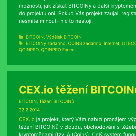
možnosti, jak získat BITCOINy a další kryptoměn
do projektu oni. Pokud Vás projekt zaujal, regis
nesmíte minout- nic to nestojí.
Rubriky
BITCOIN
,
Výdělek BITCOIN
Štítky
BITCOINy zadarmo
,
COINS zadarmo
,
Internet
,
LITEC
QOINPRO
,
QOINPRO Faucet
CEX.io těžení BITCOIN
Rubriky
BITCOIN
,
Těžení BITCOINů
22.2.2014
CEX.io
je projekt, který Vám nabízí pronájem v
těžení BITCOINů v cloudu, obchodování s těžeb
kryptoměnami (tzv. AltCoins). Celý systém fung