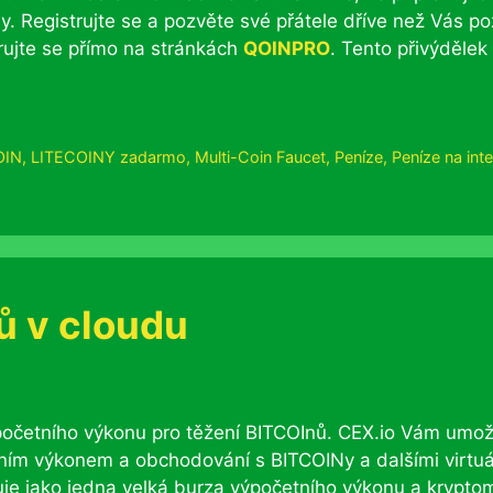
y. Registrujte se a pozvěte své přátele dříve než Vás p
trujte se přímo na stránkách
QOINPRO
. Tento přivýdělek
OIN
,
LITECOINY zadarmo
,
Multi-Coin Faucet
,
Peníze
,
Peníze na int
ů v cloudu
ýpočetního výkonu pro těžení BITCOInů. CEX.io Vám umož
ním výkonem a obchodování s BITCOINy a dalšími virtuá
uje jako jedna velká burza výpočetního výkonu a krypto