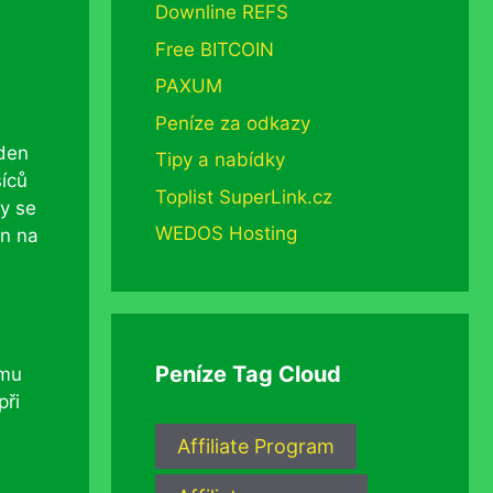
Downline REFS
Free BITCOIN
PAXUM
Peníze za odkazy
 den
Tipy a nabídky
íců
Toplist SuperLink.cz
by se
WEDOS Hosting
en na
Peníze Tag Cloud
omu
při
Affiliate Program