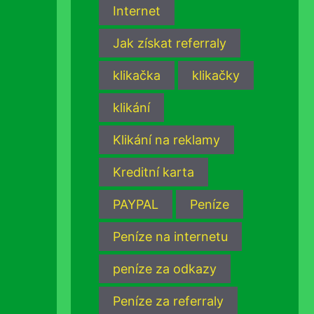
Internet
Jak získat referraly
klikačka
klikačky
klikání
Klikání na reklamy
Kreditní karta
PAYPAL
Peníze
Peníze na internetu
peníze za odkazy
Peníze za referraly