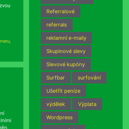
ozvou
Referralové
referrals
reklamní e-maily
ernetu
,
Skupinové slevy
Slevové kupóny
Surfbar
surfování
Ušetřit peníze
výdělek
Výplata
ní
Wordpress
lními
měn.