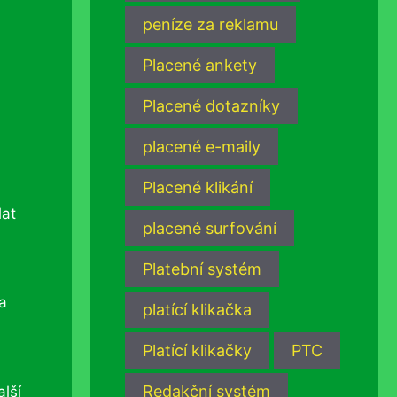
peníze za reklamu
Placené ankety
Placené dotazníky
placené e-maily
Placené klikání
lat
placené surfování
Platební systém
na
platící klikačka
Platící klikačky
PTC
Redakční systém
alší