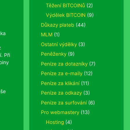
Těžení BITCOINů
(2)
Výdělek BITCOIN
(9)
Důkazy plateb
(44)
ika
MLM
(1)
Ostatní výdělky
(3)
z
Peněženky
(9)
. Při
oiny
Peníze za dotazníky
(7)
Peníze za e-maily
(12)
Peníze za klikání
(11)
aše
Peníze za odkazy
(3)
Peníze za surfování
(6)
Pro webmastery
(13)
Hosting
(4)