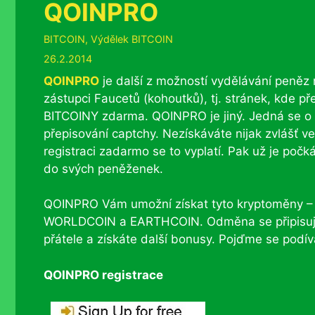
QOINPRO
Rubriky
BITCOIN
,
Výdělek BITCOIN
26.2.2014
QOINPRO
je další z možností vydělávání peněz n
zástupci Faucetů (kohoutků), tj. stránek, kde p
BITCOINY zdarma. QOINPRO je jiný. Jedná se o
přepisování captchy. Nezískáváte nijak zvlášť v
registraci zadarmo se to vyplatí. Pak už je poč
do svých peněženek.
QOINPRO Vám umožní získat tyto kryptoměny 
WORLDCOIN a EARTHCOIN. Odměna se připisuje
přátele a získáte další bonusy. Pojďme se podí
QOINPRO registrace