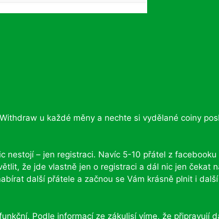
o Withdraw u každé měny a nechte si vydělané coiny pos
ic nestojí – jen registraci. Navíc 5-10 přátel z facebooku
větlit, že jde vlastně jen o registraci a dál nic jen čekat 
abírat další přátele a začnou se Vám krásně plnit i další
nkční. Podle informací ze zákulisí víme, že připravují d