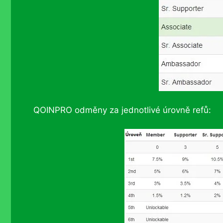
QOINPRO odměny za jednotlivé úrovně refů: