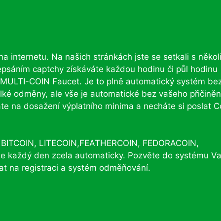
a internetu. Na našich stránkách jste se setkali s někol
řepsáním captchy získáváte každou hodinu či půl hodinu
 MULTI-COIN Faucet. Je to plně automatický systém be
elké odměny, ale vše je automatické bez vašeho přičinění
káte na dosažení výplatního minima a necháte si poslat C
– BITCOIN, LITECOIN,FEATHERCOIN, FEDORACOIN,
 každý den zcela automaticky. Pozvěte do systému V
vat na registraci a systém odměňování.