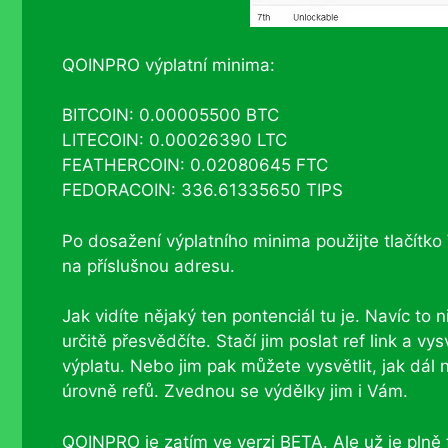
QOINPRO výplatní minima:
BITCOIN: 0.00005500 BTC
LITECOIN: 0.00026390 LTC
FEATHERCOIN: 0.02080645 FTC
FEDORACOIN: 336.61335650 TIPS
Po dosažení výplatního minima použijte tlačítk
na příslušnou adresu.
Jak vidíte nějaký ten pontenciál tu je. Navíc to n
určitě přesvědčíte. Stačí jim poslat ref link a vys
výplatu. Nebo jim pak můžete vysvětlit, jak dál n
úrovně refů. Zvednou se výdělky jim i Vám.
QOINPRO je zatím ve verzi BETA. Ale už je plně fu