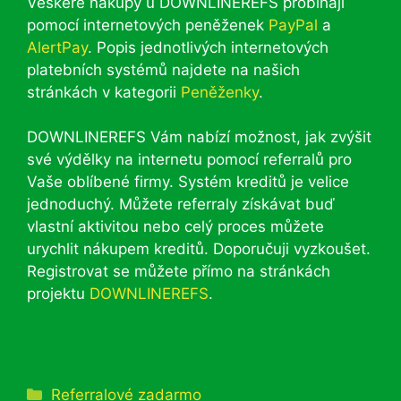
Veškeré nákupy u DOWNLINEREFS probíhají
pomocí internetových peněženek
PayPal
a
AlertPay
. Popis jednotlivých internetových
platebních systémů najdete na našich
stránkách v kategorii
Peněženky
.
DOWNLINEREFS Vám nabízí možnost, jak zvýšit
své výdělky na internetu pomocí referralů pro
Vaše oblíbené firmy. Systém kreditů je velice
jednoduchý. Můžete referraly získávat buď
vlastní aktivitou nebo celý proces můžete
urychlit nákupem kreditů. Doporučuji vyzkoušet.
Registrovat se můžete přímo na stránkách
projektu
DOWNLINEREFS
.
Rubriky
Referralové zadarmo