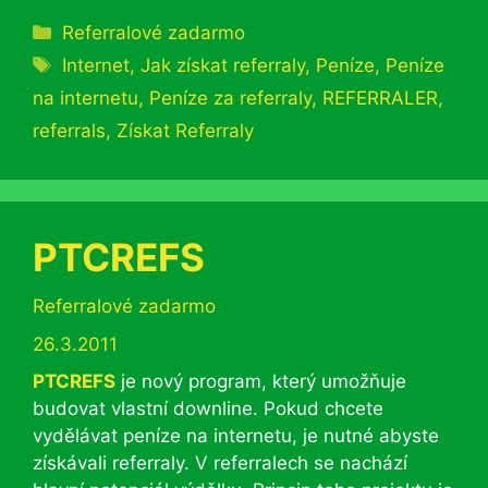
Rubriky
Referralové zadarmo
Štítky
Internet
,
Jak získat referraly
,
Peníze
,
Peníze
na internetu
,
Peníze za referraly
,
REFERRALER
,
referrals
,
Získat Referraly
PTCREFS
Rubriky
Referralové zadarmo
26.3.2011
PTCREFS
je nový program, který umožňuje
budovat vlastní downline. Pokud chcete
vydělávat peníze na internetu, je nutné abyste
získávali referraly. V referralech se nachází