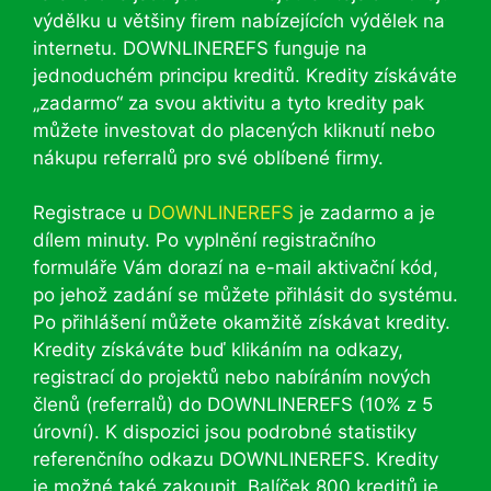
výdělku u většiny firem nabízejících výdělek na
internetu. DOWNLINEREFS funguje na
jednoduchém principu kreditů. Kredity získáváte
„zadarmo“ za svou aktivitu a tyto kredity pak
můžete investovat do placených kliknutí nebo
nákupu referralů pro své oblíbené firmy.
Registrace u
DOWNLINEREFS
je zadarmo a je
dílem minuty. Po vyplnění registračního
formuláře Vám dorazí na e-mail aktivační kód,
po jehož zadání se můžete přihlásit do systému.
Po přihlášení můžete okamžitě získávat kredity.
Kredity získáváte buď klikáním na odkazy,
registrací do projektů nebo nabíráním nových
členů (referralů) do DOWNLINEREFS (10% z 5
úrovní). K dispozici jsou podrobné statistiky
referenčního odkazu DOWNLINEREFS. Kredity
je možné také zakoupit. Balíček 800 kreditů je