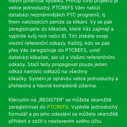
hlavní potenciál výdělku. Princip toho projektu je
velice jednoduchý. PTCREFS Vám nabízí
databázi nejznámnějších PTC programů, tj.
firem nabízejících peníze za klikání. Vy se pak
zaregistrujete do klikaček, které Vás zajímají a
vyplníte svůj nick nebo ID. Tím získáte svoje
vlastní referenční odkazy. Každý, kdo se pak
přes Vás zaregistruje do PTCREFS, uvidí
databázi klikaček, ale už s Vašimi referenčními
odkazy. Stačí tedy propagovat pouze jeden
odkaz namísto odkazů na všechny
klikačky. Systém je opravdu velice jednoduchý a
přehledný a hlavně kompletně zdarma.
Kliknutím na „REGISTER“ se můžete okamžitě
zaregistrovat do
PTCREFS
. Vyplníte jednoduchý
formulář a po jeho odeslání se můžete okamžitě
přihlásit a začít s nastavením svého účtu.