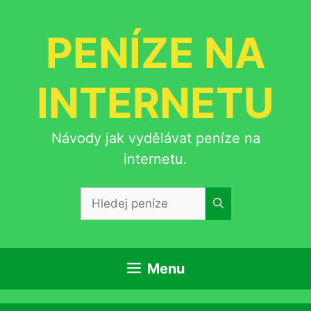
Přeskočit
na
PENÍZE NA
obsah
INTERNETU
Návody jak vydělávat peníze na
internetu.
Hledat:
Menu