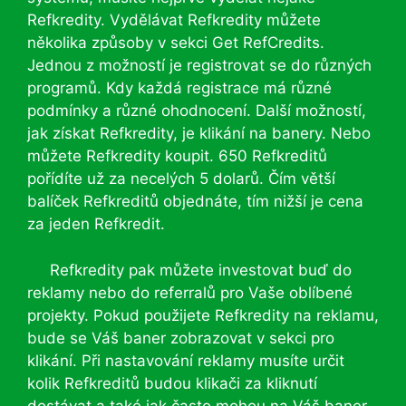
Refkredity. Vydělávat Refkredity můžete
několika způsoby v sekci Get RefCredits.
Jednou z možností je registrovat se do různých
programů. Kdy každá registrace má různé
podmínky a různé ohodnocení. Další možností,
jak získat Refkredity, je klikání na banery. Nebo
můžete Refkredity koupit. 650 Refkreditů
pořídíte už za necelých 5 dolarů. Čím větší
balíček Refkreditů objednáte, tím nižší je cena
za jeden Refkredit.
Refkredity pak můžete investovat buď do
reklamy nebo do referralů pro Vaše oblíbené
projekty. Pokud použijete Refkredity na reklamu,
bude se Váš baner zobrazovat v sekci pro
klikání. Při nastavování reklamy musíte určit
kolik Refkreditů budou klikači za kliknutí
dostávat a také jak často mohou na Váš baner