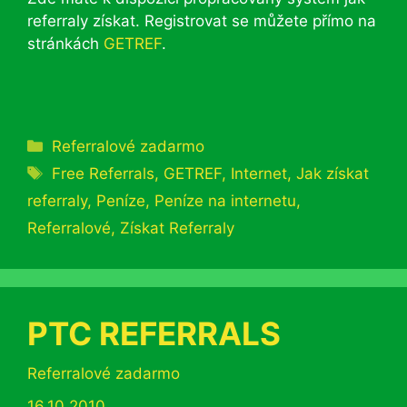
referraly získat. Registrovat se můžete přímo na
stránkách
GETREF
.
Rubriky
Referralové zadarmo
Štítky
Free Referrals
,
GETREF
,
Internet
,
Jak získat
referraly
,
Peníze
,
Peníze na internetu
,
Referralové
,
Získat Referraly
PTC REFERRALS
Rubriky
Referralové zadarmo
16.10.2010