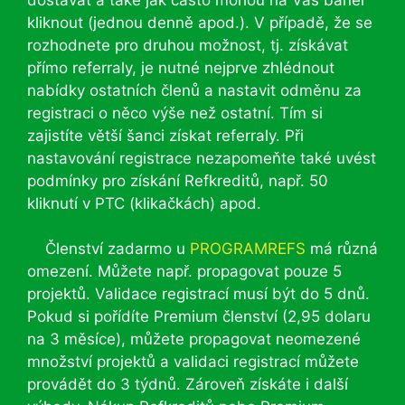
kliknout (jednou denně apod.). V případě, že se
rozhodnete pro druhou možnost, tj. získávat
přímo referraly, je nutné nejprve zhlédnout
nabídky ostatních členů a nastavit odměnu za
registraci o něco výše než ostatní. Tím si
zajistíte větší šanci získat referraly. Při
nastavování registrace nezapomeňte také uvést
podmínky pro získání Refkreditů, např. 50
kliknutí v PTC (klikačkách) apod.
Členství zadarmo u
PROGRAMREFS
má různá
omezení. Můžete např. propagovat pouze 5
projektů. Validace registrací musí být do 5 dnů.
Pokud si pořídíte Premium členství (2,95 dolaru
na 3 měsíce), můžete propagovat neomezené
množství projektů a validaci registrací můžete
provádět do 3 týdnů. Zároveň získáte i další