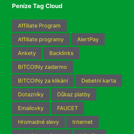
Peníze Tag Cloud
Affiliate Program
Affiliate programy
AlertPay
Ankety
Backlinks
BITCOINy zadarmo
BITCOINy za klikání
Debetní karta
Dotazníky
Důkaz platby
Emailovky
FAUCET
Hromadné slevy
Internet