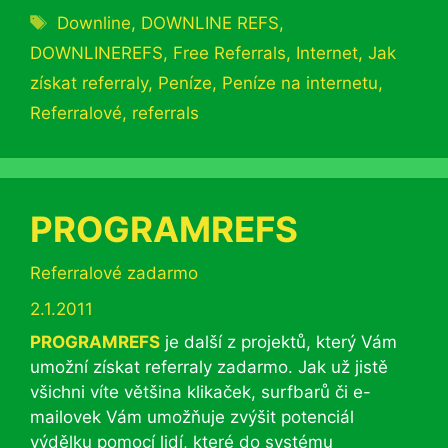
Štítky
Downline
,
DOWNLINE REFS
,
DOWNLINEREFS
,
Free Referrals
,
Internet
,
Jak
získat referraly
,
Peníze
,
Peníze na internetu
,
Referralové
,
referrals
PROGRAMREFS
Rubriky
Referralové zadarmo
2.1.2011
PROGRAMREFS
je další z projektů, který Vám
umožní získat referraly zadarmo. Jak už jistě
všichni víte většina klikaček, surfbarů či e-
mailovek Vám umožňuje zvýšit potenciál
výdělku pomocí lidí, které do systému