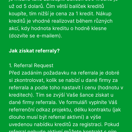
už od 5 dolarů. Čím větší balíček kreditů
koupíte, tím nižší je cena za 1 kredit. Nákup
kreditů je vhodné realizovat během různých
akcí, kdy hodnota kreditu o hodně klesne
(dozvíte se e-mailem).
Jak získat referraly?
1. Referral Request
Před zadáním požadavku na referrala je dobré
si zkontrolovat, kolik se nabízí u dané firmy za
referrala a podle toho nastavit i cenu (hodnotu v
kreditech). Tím se zvýší Vaše šance získat u
dané firmy referrala. Ve formuláři vyplníte Váš
referrenční odkaz projektu, délku kontraktu (jak
dlouho musí být referral aktivní) a výše
uvedenou nabídku kreditů za registraci. Pokud
referral nebude aktivní můžete kontrakt s ním