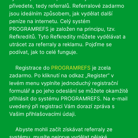
přivedete, tedy referralů. Referralové zadarmo
jsou ideálním způsobem, jak vydělat další
peníze na internetu. Celý systém
PROGRAMREFS je založen na principu, tzv.
Refkreditů. Tyto Refkredity můžete vydělávat a
utrácet za referraly a reklamu. Pojďme se
podívat, jak to celé funguje.
Registrace do
PROGRAMREFS
je zcela
zadarmo. Po kliknutí na odkaz „Register“ v
levém menu vyplníte jednoduchý registrační
formulář a po jeho odeslání se můžete okamžitě
přihlásit do systému PROGRAMREFS. Na e-mail
uvedený při registraci Vám dorazí zpráva s
Vašim přihlašovacími údaji.
Abyste mohli začít získávat referraly ze
systému, musíte nejprve vydělat nějaké