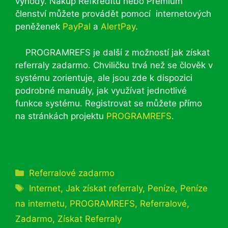
výhody. Nákup Refkreditů nebo Premium
členství můžete provádět pomocí internetových
peněženek
PayPal
a
AlertPay
.
PROGRAMREFS je další z možností jak získat
referraly zadarmo. Chviličku trvá než se člověk v
systému zorientuje, ale jsou zde k dispozici
podrobné manuály, jak využívat jednotlivé
funkce systému. Registrovat se můžete přímo
na stránkách projektu
PROGRAMREFS
.
Rubriky
Referralové zadarmo
Štítky
Internet
,
Jak získat referraly
,
Peníze
,
Peníze
na internetu
,
PROGRAMREFS
,
Referralové
,
Zadarmo
,
Získat Referraly