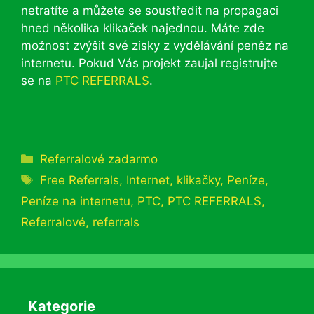
netratíte a můžete se soustředit na propagaci
hned několika klikaček najednou. Máte zde
možnost zvýšit své zisky z vydělávání peněz na
internetu. Pokud Vás projekt zaujal registrujte
se na
PTC REFERRALS
.
Rubriky
Referralové zadarmo
Štítky
Free Referrals
,
Internet
,
klikačky
,
Peníze
,
Peníze na internetu
,
PTC
,
PTC REFERRALS
,
Referralové
,
referrals
Kategorie