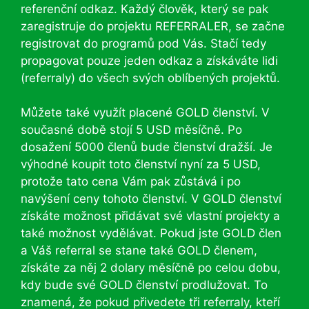
referenční odkaz. Každý člověk, který se pak
zaregistruje do projektu REFERRALER, se začne
registrovat do programů pod Vás. Stačí tedy
propagovat pouze jeden odkaz a získáváte lidi
(referraly) do všech svých oblíbených projektů.
Můžete také využít placené GOLD členství. V
současné době stojí 5 USD měsíčně. Po
dosažení 5000 členů bude členství dražší. Je
výhodné koupit toto členství nyní za 5 USD,
protože tato cena Vám pak zůstává i po
navýšení ceny tohoto členství. V GOLD členství
získáte možnost přidávat své vlastní projekty a
také možnost vydělávat. Pokud jste GOLD člen
a Váš referral se stane také GOLD členem,
získáte za něj 2 dolary měsíčně po celou dobu,
kdy bude své GOLD členství prodlužovat. To
znamená, že pokud přivedete tři referraly, kteří