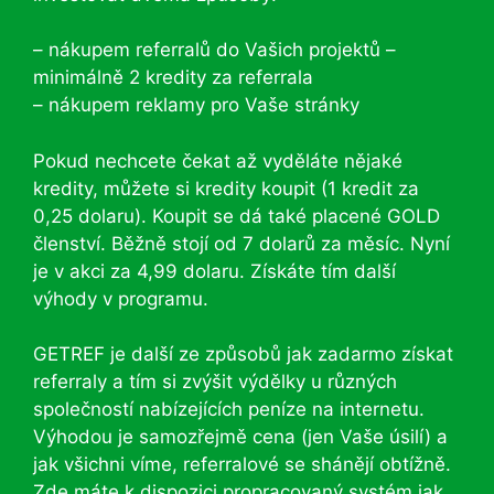
– nákupem referralů do Vašich projektů –
minimálně 2 kredity za referrala
– nákupem reklamy pro Vaše stránky
Pokud nechcete čekat až vyděláte nějaké
kredity, můžete si kredity koupit (1 kredit za
0,25 dolaru). Koupit se dá také placené GOLD
členství. Běžně stojí od 7 dolarů za měsíc. Nyní
je v akci za 4,99 dolaru. Získáte tím další
výhody v programu.
GETREF je další ze způsobů jak zadarmo získat
referraly a tím si zvýšit výdělky u různých
společností nabízejících peníze na internetu.
Výhodou je samozřejmě cena (jen Vaše úsilí) a
jak všichni víme, referralové se shánějí obtížně.
Zde máte k dispozici propracovaný systém jak