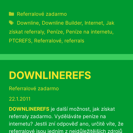
Rubriky
Referralové zadarmo
Štítky
Downline
,
Downline Builder
,
Internet
,
Jak
získat referraly
,
Peníze
,
Peníze na internetu
,
PTCREFS
,
Referralové
,
referrals
DOWNLINEREFS
Rubriky
Referralové zadarmo
22.1.2011
DOWNLINEREFS
je další možnost, jak získat
referraly zadarmo. Vyděláváte peníze na
internetu? Jestli zní odpověď ano, určitě víte, že
referralové jsou jedním z nejdůležitějších zdrojů