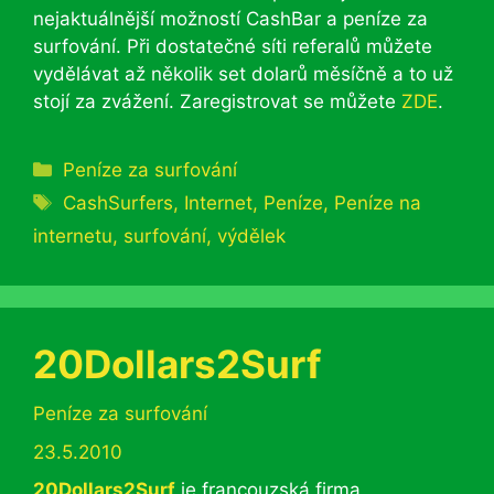
nejaktuálnější možností CashBar a peníze za
surfování. Při dostatečné síti referalů můžete
vydělávat až několik set dolarů měsíčně a to už
stojí za zvážení. Zaregistrovat se můžete
ZDE
.
Rubriky
Peníze za surfování
Štítky
CashSurfers
,
Internet
,
Peníze
,
Peníze na
internetu
,
surfování
,
výdělek
20Dollars2Surf
Rubriky
Peníze za surfování
23.5.2010
20Dollars2Surf
je francouzská firma,