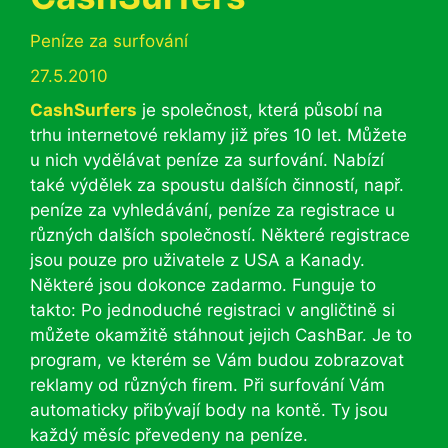
Rubriky
Peníze za surfování
27.5.2010
CashSurfers
je společnost, která působí na
trhu internetové reklamy již přes 10 let. Můžete
u nich vydělávat peníze za surfování. Nabízí
také výdělek za spoustu dalších činností, např.
peníze za vyhledávání, peníze za registrace u
různých dalších společností. Některé registrace
jsou pouze pro uživatele z USA a Kanady.
Některé jsou dokonce zadarmo. Funguje to
takto: Po jednoduché registraci v angličtině si
můžete okamžitě stáhnout jejich CashBar. Je to
program, ve kterém se Vám budou zobrazovat
reklamy od různých firem. Při surfování Vám
automaticky přibývají body na kontě. Ty jsou
každý měsíc převedeny na peníze.