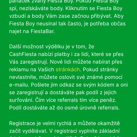
panáček zvaný Fiesta Boy. Pokud Fiesta Boy
spí, nezískáváte body. Kliknutím se Fiesta Boy
vzbudí a body Vám zase začnou přibývat. Aby
Fiesta Boy neusínal tak často, je potřeba občas
najet na FiestaBar.
Další možnost výdělku je v tom, že
CashFiesta nabízí platby i za lidi, které se přes
Vás zaregistrují. Nové lidi můžete nabírat přes
reklamu na Vašich
stránkách
. Pokud stránky
nevlastníte, můžete oslovit své známé pomocí
e-mailu. Pošlete jim odkaz se svým kódem a oni
se zaregistrují a dostáváte pak podíl z jejich
surfování. Čím více referrals tím více peněz.
Podíl dostáváte až do osmé úrovně referrals.
Registrace je velmi rychlá a můžete okamžitě
začít vydělávat. V registraci vyplníte základní