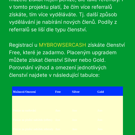
v tomto projektu platí, že čím více referralů
získáte, tím více vyděláváte. Tj. další způsob
vydělávání je nabírání nových členů. Podíly z
referralů se liší dle typu členství.
Registrací u
MYBROWSERCASH
získáte členství
Free, které je zadarmo. Placeným upgradem
můžete získat členství Silver nebo Gold.
Porovnání výhod a omezení jednotlivých
členství najdete v následující tabulce:
Free
Silver
Gold
Možnosti/Omezení
Peníze za surfování
Ano
Ano
Ano
Peníze za plnění nabídek (offers)
Ano
Ano
Ano
Peníze za plnění nabídek referraly
Ano
Ano
Ano