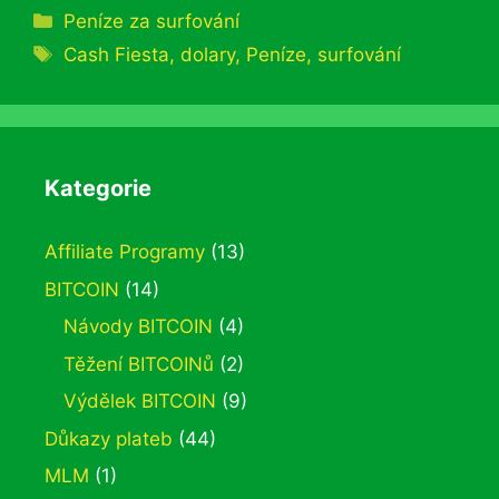
Rubriky
Peníze za surfování
Štítky
Cash Fiesta
,
dolary
,
Peníze
,
surfování
Kategorie
Affiliate Programy
(13)
BITCOIN
(14)
Návody BITCOIN
(4)
Těžení BITCOINů
(2)
Výdělek BITCOIN
(9)
Důkazy plateb
(44)
MLM
(1)