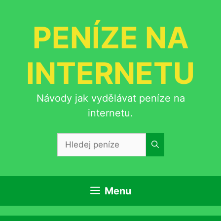
Přeskočit
na
PENÍZE NA
obsah
INTERNETU
Návody jak vydělávat peníze na
internetu.
Hledat:
Menu