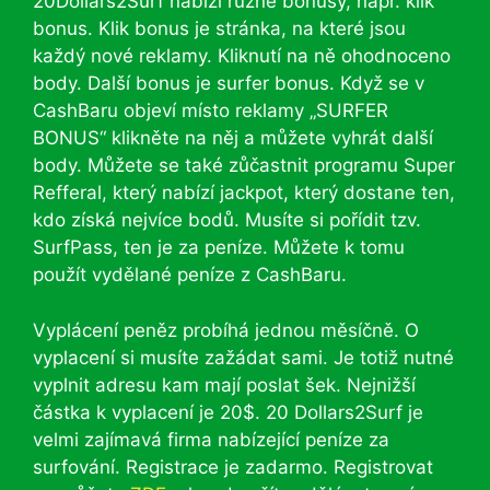
20Dollars2Surf nabízí různé bonusy, např. klik
bonus. Klik bonus je stránka, na které jsou
každý nové reklamy. Kliknutí na ně ohodnoceno
body. Další bonus je surfer bonus. Když se v
CashBaru objeví místo reklamy „SURFER
BONUS“ klikněte na něj a můžete vyhrát další
body. Můžete se také zůčastnit programu Super
Refferal, který nabízí jackpot, který dostane ten,
kdo získá nejvíce bodů. Musíte si pořídit tzv.
SurfPass, ten je za peníze. Můžete k tomu
použít vydělané peníze z CashBaru.
Vyplácení peněz probíhá jednou měsíčně. O
vyplacení si musíte zažádat sami. Je totiž nutné
vyplnit adresu kam mají poslat šek. Nejnižší
částka k vyplacení je 20$. 20 Dollars2Surf je
velmi zajímavá firma nabízející peníze za
surfování. Registrace je zadarmo. Registrovat