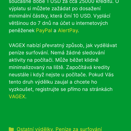
současné době 1 USD za cca 25000 kreditů. O
výplatu si můžete zažádat po dosažení
minimální částky, která činí 10 USD. Vyplácí
většinou do 7 dnů na účet u internetových
peněženek
PayPal
a
AlertPay
.
VAGEX nabízí převratný způsob, jak vydělávat
peníze surfování. Nemá žádné sledování
aktivity na počítači. Může běžet klidně
minimalizovaný na liště. Započítává kredity
neustále i když nejste u počítače. Pokud Vás
tento druh výdělku zaujal a chcete ho
vyzkoušet, registrujte se přímo na stránkách
VAGEX
.
Rubriky
Ostatní výdělky
,
Peníze za surfování