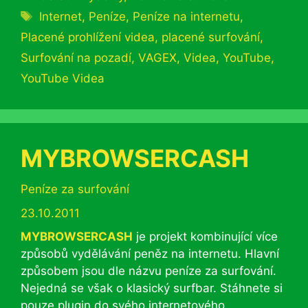
Štítky
Internet
,
Peníze
,
Peníze na internetu
,
Placené prohlížení videa
,
placené surfování
,
Surfování na pozadí
,
VAGEX
,
Videa
,
YouTube
,
YouTube Videa
MYBROWSERCASH
Rubriky
Peníze za surfování
23.10.2011
MYBROWSERCASH
je projekt kombinující více
způsobů vydělávání peněz na internetu. Hlavní
způsobem jsou dle názvu peníze za surfování.
Nejedná se však o klasický surfbar. Stáhnete si
pouze plugin do svého internetového