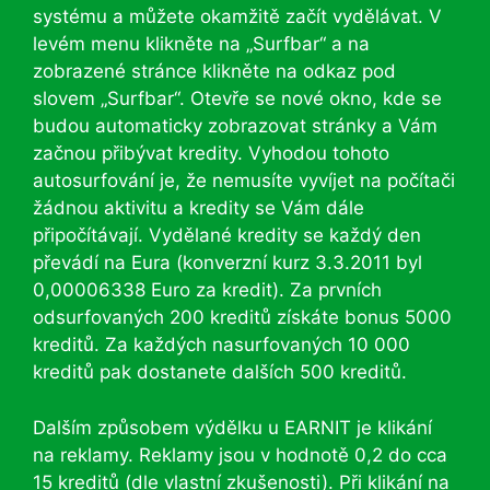
systému a můžete okamžitě začít vydělávat. V
levém menu klikněte na „Surfbar“ a na
zobrazené stránce klikněte na odkaz pod
slovem „Surfbar“. Otevře se nové okno, kde se
budou automaticky zobrazovat stránky a Vám
začnou přibývat kredity. Vyhodou tohoto
autosurfování je, že nemusíte vyvíjet na počítači
žádnou aktivitu a kredity se Vám dále
připočítávají. Vydělané kredity se každý den
převádí na Eura (konverzní kurz 3.3.2011 byl
0,00006338 Euro za kredit). Za prvních
odsurfovaných 200 kreditů získáte bonus 5000
kreditů. Za každých nasurfovaných 10 000
kreditů pak dostanete dalších 500 kreditů.
Dalším způsobem výdělku u EARNIT je klikání
na reklamy. Reklamy jsou v hodnotě 0,2 do cca
15 kreditů (dle vlastní zkušenosti). Při klikání na