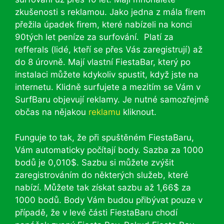
zkušenosti s reklamou. Jako jedna z mála firem
přežila úpadek firem, které nabízeli na konci
90tých let peníze za surfování. Platí za
refferals (lidé, kteří se přes Vás zaregistrují) až
do 8 úrovně. Mají vlastní FiestaBar, který po
instalaci můžete kdykoliv spustit, když jste na
internetu. Klidně surfujete a mezitím se Vám v
SurfBaru objevují reklamy. Je nutné samozřejmě
občas na nějakou
reklamu
kliknout.
Funguje to tak, že při spuštěném FiestaBaru,
Vám automaticky počítají body. Sazba za 1000
bodů je 0,010$. Sazbu si můžete zvýšit
zaregistrováním do některých služeb, které
nabízí. Můžete tak získat sazbu až 1,66$ za
1000 bodů. Body Vám budou přibývat pouze v
případě, že v levé části FiestaBaru chodí