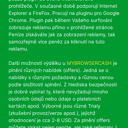
prohlížeče. V současné době podporují Internet
Explorer a FireFox. Pracují na pluginu pro Google
Chrome. Plugin pak během Vašeho surfování
zobrazuje reklamu přímo v prohlížené stránce.
Peníze získáváte jak za zobrazení reklamy, tak
samozřejmě více peněz za kliknutí na tuto
reklamu.
Další možností výdělku u
MYBROWSERCASH
je
plnění různých nabídek (offers). Jedná se o
nabídky s různými požadavky a různou cenou
podle složitosti splnění. Z hlediska bezpečnosti
je dobré vybírat ty, které nevyžadují mnoho
osobních údajů nebo údaje o platebních
kartách apod. Výborné jsou různé Trialy
(zkušební provoz/verze apod.), jejichž
ohodnocení je cca 2-8 USD. Za plnění offers
můžete získat nejen peníze, ale také referraly. I