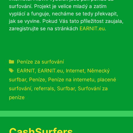
surfování. Projekt je velice mladý a zatím
vyplácí a funguje, necháme se tedy překvapit,
jak se vyvine. Pokud Vás tato příležitost zaujala,
zaregistrujte se na stránkách
EARNIT.eu
.
Rubriky
Peníze za surfování
Štítky
EARNIT
,
EARNIT.eu
,
Internet
,
Německý
surfbar
,
Peníze
,
Peníze na internetu
,
placené
surfování
,
referrals
,
Surfbar
,
Surfování za
peníze
CashSurfers