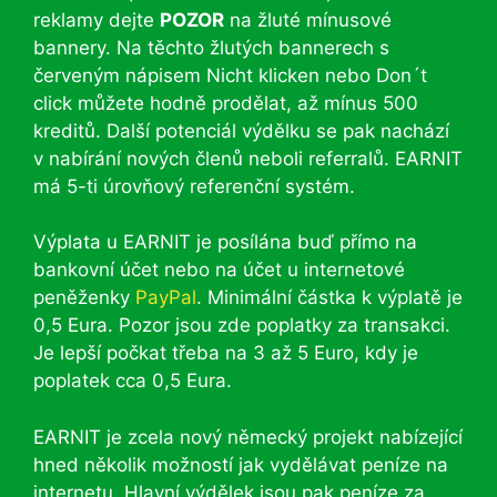
reklamy dejte
POZOR
na žluté mínusové
bannery. Na těchto žlutých bannerech s
červeným nápisem Nicht klicken nebo Don´t
click můžete hodně prodělat, až mínus 500
kreditů. Další potenciál výdělku se pak nachází
v nabírání nových členů neboli referralů. EARNIT
má 5-ti úrovňový referenční systém.
Výplata u EARNIT je posílána buď přímo na
bankovní účet nebo na účet u internetové
peněženky
PayPal
. Minimální částka k výplatě je
0,5 Eura. Pozor jsou zde poplatky za transakci.
Je lepší počkat třeba na 3 až 5 Euro, kdy je
poplatek cca 0,5 Eura.
EARNIT je zcela nový německý projekt nabízející
hned několik možností jak vydělávat peníze na
internetu. Hlavní výdělek jsou pak peníze za