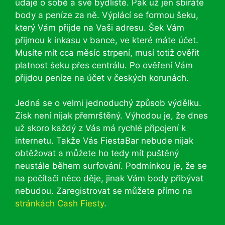
údaje o sobě a své bydliště. Pak už jen sbíráte
body a peníze za ně. Výplácí se formou šeku,
který Vám přijde na Vaši adresu. Šek Vám
přijmou k inkasu v bance, ve které máte účet.
Musíte mít cca měsíc strpení, musí totiž ověřit
platnost šeku přes centrálu. Po ověření Vám
přijdou peníze na účet v českých korunách.
Jedná se o velmi jednoduchý způsob výdělku.
Zisk není nijak přemrštěný. Výhodou je, že dnes
už skoro každý z Vás má rychlé připojení k
internetu. Takže Vás FiestaBar nebude nijak
obtěžovat a můžete ho tedy mít puštěný
neustále během surfování. Podmínkou je, že se
na počítači něco děje, jinak Vám body přibývat
nebudou. Zaregistrovat se můžete přímo na
stránkách
Cash Fiesty
.