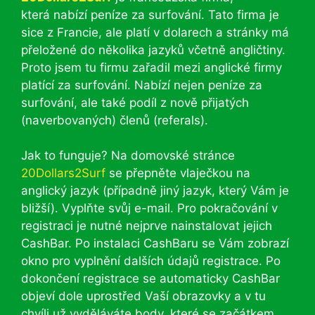
která nabízí peníze za surfování. Tato firma je
sice z Francie, ale platí v dolarech a stránky má
přeložené do několika jazyků včetně angličtiny.
Proto jsem tu firmu zařadil mezi anglické firmy
platící za surfování. Nabízí nejen peníze za
surfování, ale také podíl z nově přijatých
(naverbovaných) členů (referals).
Jak to funguje? Na domovské stránce
20Dollars2Surf
se přepněte vlaječkou na
anglický jazyk (případně jiný jazyk, který Vám je
bližší). Vyplňte svůj e-mail. Pro pokračování v
registraci je nutné nejprve nainstalovat jejich
CashBar. Po instalaci CashBaru se Vám zobrazí
okno pro vyplnění dalších údajů registrace. Po
dokončení registrace se automaticky CashBar
objeví dole uprostřed Vaší obrazovky a v tu
chvíli už vyděláváte body, které se začátkem