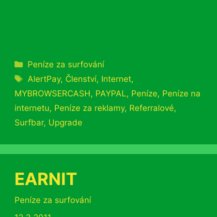
Rubriky
Peníze za surfování
Štítky
AlertPay
,
Členství
,
Internet
,
MYBROWSERCASH
,
PAYPAL
,
Peníze
,
Peníze na
internetu
,
Peníze za reklamy
,
Referralové
,
Surfbar
,
Upgrade
EARNIT
Rubriky
Peníze za surfování