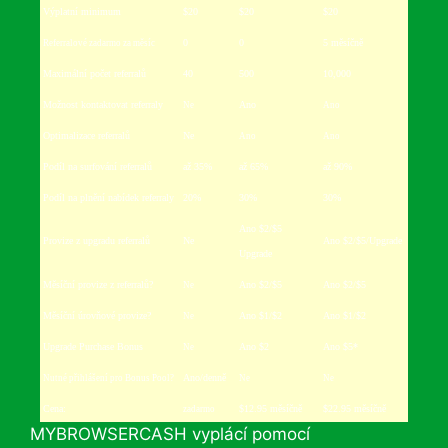
Výplatní minimum
$20
$20
$20
0
0
5 měsíčně
Referralové zadarmo za měsíc
Maximální počet referralů
40
500
10
,000
Možnost kontaktovat referraly
Ano
Ne
Ano
Optimalizace referralů
Ne
Ano
Ano
Podíl na surfování referralů
až 35%
až 65%
až 90%
Podíl na plnění nabídek referraly
20%
30%
30%
Ano $2/$5
Provize z upgradu referralů
Ne
Ano $2/$5/Upgrade
Upgrade
Měsíční provize z referralů?
Ano $2/$5
Ano $2/$5
Ne
Měsíční úrovňové provize?
Ano $1/$2
Ano $1/$2
Ne
Upgrade Purchase Bonus
Ano $2
Ano $5*
Ne
Ano/denně
Nutné přihlášení pro Bonus Pool?
Ne
Ne
Cena:
$12.95 měsíčně
$22.95 měsíčně
zadarmo
MYBROWSERCASH vyplácí pomocí