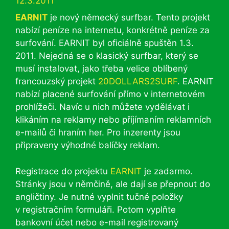
12.3.2011
EARNIT
je nový německý surfbar. Tento projekt
nabízí peníze na internetu, konkrétně peníze za
surfování. EARNIT byl oficiálně spuštěn 1.3.
2011. Nejedná se o klasický surfbar, který se
musí instalovat, jako třeba velice oblíbený
francouzský projekt
20DOLLARS2SURF
. EARNIT
nabízí placené surfování přímo v internetovém
prohlížeči. Navíc u nich můžete vydělávat i
klikáním na reklamy nebo příjímaním reklamních
e-mailů či hraním her. Pro inzerenty jsou
připraveny výhodné balíčky reklam.
Registrace do projektu
EARNIT
je zadarmo.
Stránky jsou v němčině, ale dají se přepnout do
angličtiny. Je nutné vyplnit tučné položky
v registračním formuláři. Potom vyplňte
bankovní účet nebo e-mail registrovaný