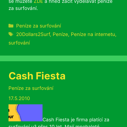
se můžete
ZDE
a hned začít vydělávat peníze
za surfování.
Rubriky
Peníze za surfování
Štítky
20Dollars2Surf
,
Peníze
,
Peníze na internetu
,
surfování
Cash Fiesta
Rubriky
Peníze za surfování
17.5.2010
Cash Fiesta je firma platící za
surfování už přes 10 let. Mají mnohaleté