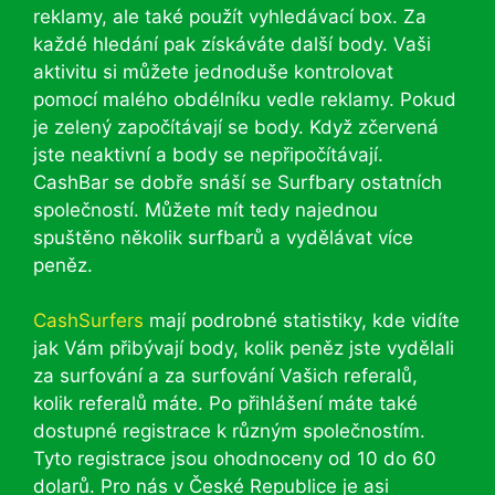
reklamy, ale také použít vyhledávací box. Za
každé hledání pak získáváte další body. Vaši
aktivitu si můžete jednoduše kontrolovat
pomocí malého obdélníku vedle reklamy. Pokud
je zelený započítávají se body. Když zčervená
jste neaktivní a body se nepřipočítávají.
CashBar se dobře snáší se Surfbary ostatních
společností. Můžete mít tedy najednou
spuštěno několik surfbarů a vydělávat více
peněz.
CashSurfers
mají podrobné statistiky, kde vidíte
jak Vám přibývají body, kolik peněz jste vydělali
za surfování a za surfování Vašich referalů,
kolik referalů máte. Po přihlášení máte také
dostupné registrace k různým společnostím.
Tyto registrace jsou ohodnoceny od 10 do 60
dolarů. Pro nás v České Republice je asi