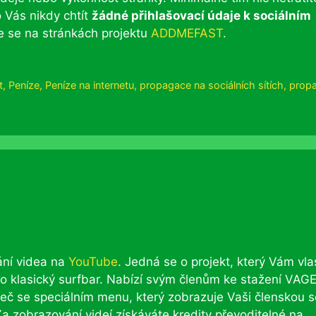
Vás nikdy chtít
žádné přihlašovací údaje k sociálním
te se na stránkách projektu
ADDMEFAST
.
t
,
Peníze
,
Peníze na internetu
,
propagace na sociálních sítích
,
prop
vání videa na
YouTube
. Jedná se o projekt, který Vám vla
 o klasický surfbar. Nabízí svým členům ke stažení VAG
ížeč se speciálním menu, který zobrazuje Vaši členskou s
Za zobrazování videí získáváte kredity převoditelné na