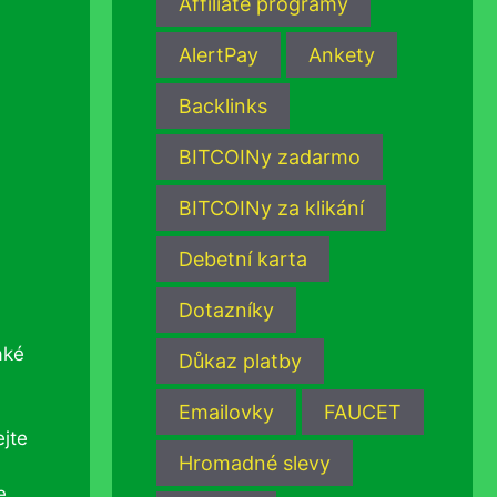
Affiliate programy
AlertPay
Ankety
Backlinks
BITCOINy zadarmo
BITCOINy za klikání
Debetní karta
Dotazníky
aké
Důkaz platby
Emailovky
FAUCET
jte
Hromadné slevy
e.