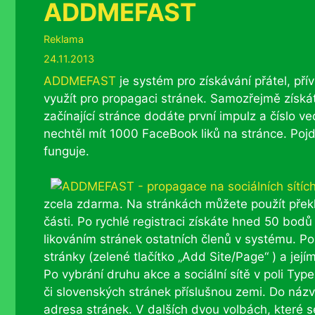
ADDMEFAST
Rubriky
Reklama
24.11.2013
ADDMEFAST
je systém pro získávání přátel, pří
využít pro propagaci stránek. Samozřejmě získáte
začínající stránce dodáte první impulz a číslo ve
nechtěl mít 1000 FaceBook liků na stránce. Poj
funguje.
zcela zdarma. Na stránkách můžete použít překl
části. Po rychlé registraci získáte hned 50 bo
likováním stránek ostatních členů v systému. P
stránky (zelené tlačítko „Add Site/Page“ ) a jej
Po vybrání druhu akce a sociální sítě v poli Ty
či slovenských stránek příslušnou zemi. Do názvu
adresa stránek. V dalších dvou volbách, které se 