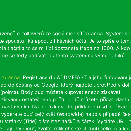
vrženců či followerů ze sociálních sítí zdarma. Systém s
 spoustu liků apod. z fiktivních účtů. Je to spíše o tom
dle tlačítka to se mi líbí dostanete třeba na 1000. A kdo
ďme se tedy podívat jak tento systém na výměnu Liků
Registrace do ADDMEFAST a jeho fungování j
ad do češtiny od Google, který najdete uprostřed v doln
dů (points). Body buď můžete kupovat anebo získávat
o získání dostatečného počtu bodů můžete přidat vlastní
ím nastavením. Na obrázku vidíte příklad pro sdílení Fac
pe vyberete buď celý svět (Wordwide) nebo v případě če
 stránky (Title) pište bez háčků a čárek. Vyplňte URL, t
dají i vypnout, zvolte kolik chcete kliknutí celkem a kol