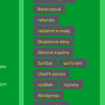
Referralové
referrals
reklamní e-maily
Skupinové slevy
Slevové kupóny
Surfbar
surfování
jako
Ušetřit peníze
jich
výdělek
Výplata
Wordpress