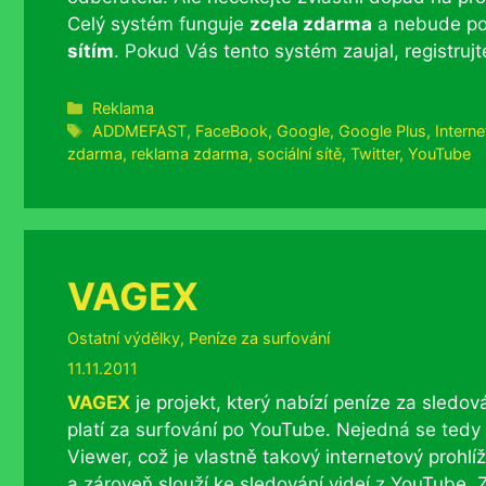
Celý systém funguje
zcela zdarma
a nebude po 
sítím
. Pokud Vás tento systém zaujal, registruj
Rubriky
Reklama
Štítky
ADDMEFAST
,
FaceBook
,
Google
,
Google Plus
,
Interne
zdarma
,
reklama zdarma
,
sociální sítě
,
Twitter
,
YouTube
VAGEX
Rubriky
Ostatní výdělky
,
Peníze za surfování
11.11.2011
VAGEX
je projekt, který nabízí peníze za sledo
platí za surfování po YouTube. Nejedná se tedy
Viewer, což je vlastně takový internetový prohl
a zároveň slouží ke sledování videí z YouTube. 