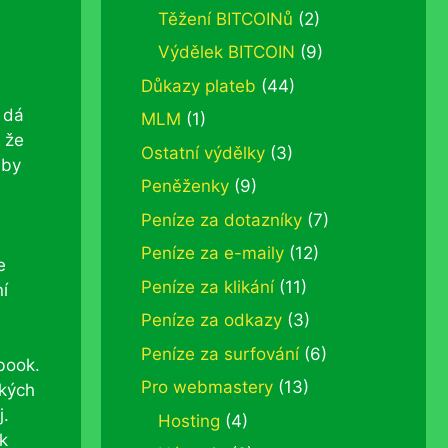
Těžení BITCOINů
(2)
Výdělek BITCOIN
(9)
Důkazy plateb
(44)
e dá
MLM
(1)
, že
Ostatní výdělky
(3)
 by
Peněženky
(9)
Peníze za dotazníky
(7)
Peníze za e-maily
(12)
e
Peníze za klikání
(11)
í
Peníze za odkazy
(3)
Peníze za surfování
(6)
ebook.
Pro webmastery
(13)
ských
j.
Hosting
(4)
ik