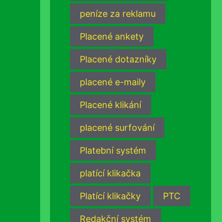
peníze za reklamu
Placené ankety
Placené dotazníky
placené e-maily
Placené klikání
placené surfování
Platební systém
platící klikačka
Platící klikačky
PTC
Redakční systém