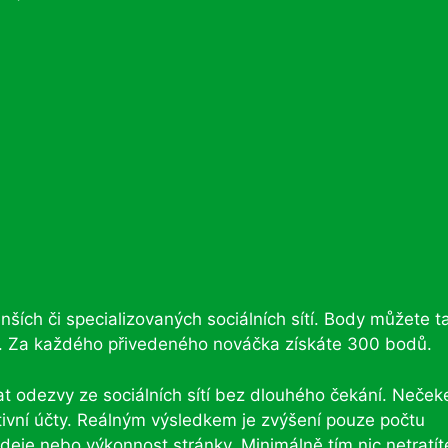
ších či specializovaných sociálních sítí. Body můžete t
. Za každého přivedeného nováčka získáte 300 bodů.
odezvy ze sociálních sítí bez dlouhého čekání. Nečeke
ktivní účty. Reálným výsledkem je zvýšení pouze počtu
deje nebo výkonnost stránky. Minimálně tím nic netratít