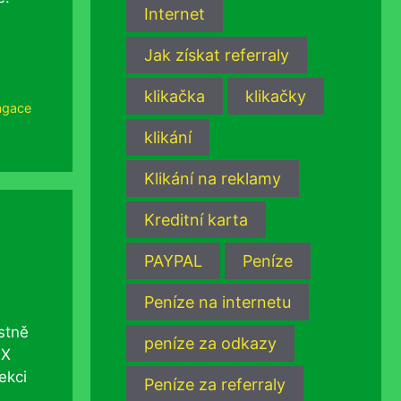
Internet
Jak získat referraly
klikačka
klikačky
agace
klikání
Klikání na reklamy
Kreditní karta
PAYPAL
Peníze
Peníze na internetu
stně
peníze za odkazy
EX
ekci
Peníze za referraly