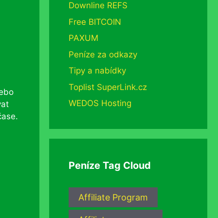
Downline REFS
Free BITCOIN
PAXUM
Peníze za odkazy
Tipy a nabídky
Toplist SuperLink.cz
nebo
WEDOS Hosting
vat
čase.
Peníze Tag Cloud
Affiliate Program