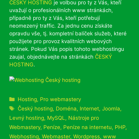
ČESKÝ HOSTING
je volbou pro ty z Vás, kteří
uvažují o profesionálních www stránkách,
případně pro ty z Vás, kteří potřebují
neomezený traffic. Za jednu cenu získáte
opravdu vše, tj. kompletní balíček služeb, které
použijete pro provoz kvalitních webových
stránek. Pokud Vás popis tohoto webhostingu
zaujal, objednávejte na stránkách
ČESKÝ
HOSTING
.
Rubriky
Hosting
,
Pro webmastery
Štítky
Český hosting
,
Doména
,
Internet
,
Joomla
,
Levný hosting
,
MySQL
,
Nástroje pro
Webmastery
,
Peníze
,
Peníze na internetu
,
PHP
,
Webhosting
,
Webmaster
,
Wordpress
,
www