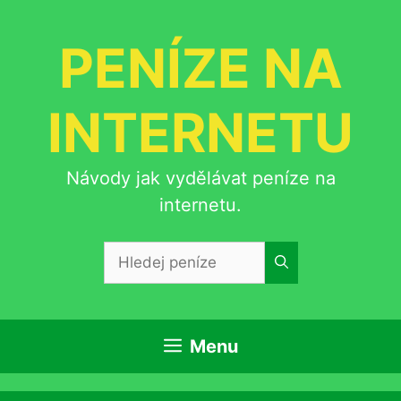
Přeskočit
na
PENÍZE NA
obsah
INTERNETU
Návody jak vydělávat peníze na
internetu.
Hledat:
Menu