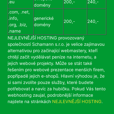
.eu
200,-
240,-
domény
.com, .net,
.info,
generické
200,-
240,-
.org, .biz,
domény
.name
NEJLEVNĚJŠÍ HOSTING provozovaný
společností Schamann s.r.o. je velice zajímavou
alternativou pro začínající webmastery, kteří
chtějí začít vydělávat peníze na internetu, a
jejich webové projekty. Může se stát také
řešením pro webové prezentace menších firem,
popřípadě jejich e-shopů. Hlavní výhodou je, že
si sami zvolíte pouze služby, které budete
potřebovat a navíc za hubičku. Pokud Vás tento
webhosting zaujal, podrobnější informace
najdete na stránkách
NEJLEVNĚJŠÍ HOSTING
.