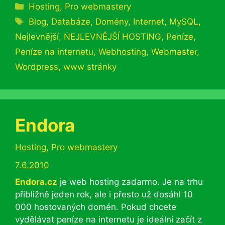
Rubriky
Hosting
,
Pro webmastery
Štítky
Blog
,
Databáze
,
Domény
,
Internet
,
MySQL
,
Nejlevnější
,
NEJLEVNĚJŠÍ HOSTING
,
Peníze
,
Peníze na internetu
,
Webhosting
,
Webmaster
,
Wordpress
,
www stránky
Endora
Rubriky
Hosting
,
Pro webmastery
7.6.2010
Endora.cz
je web hosting zadarmo. Je na trhu
přibližně jeden rok, ale i přesto už dosáhl 10
000 hostovaných domén. Pokud chcete
vydělávat peníze na internetu je ideální začít z