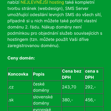
nabízí
NEJLEVNĚJŠÍ
hosting
také kompletní
tvorbu stránek (webdesign), SMS Server
umožňující odesílání levných SMS do všech sítí,
případně si u nich můžete také pořídit vlastní
doménu 2. řádu. Nákup domény není
podmínkou pro objednání služeb souvisejících s
hostingem (tzn. můžete použít Vaši dříve
zaregistrovanou doménu).
Ceny domén:
Cena bez
cena s
Koncovka
Popis
DPH
DPH
české
.cz
243,70
292,-
domény
slovenské
.sk
380,-
456,-
domény
evropské