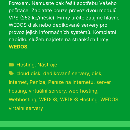
Forexem. Nemusíte pak řešit spotřebu Vašeho
počítače. Zaplatíte pouze provoz dvou modulů
VPS (252 kč/měsíc). Firmy určitě zaujme hlavně
WEDOS disk nebo dedikované servery pro
provoz jejich informačních systémů. Kompletní
nabídku služeb najdete na stránkách firmy
WEDOS
.
Rubriky
Hosting
,
Nástroje
Štítky
cloud disk
,
dedikované servery
,
disk
,
Internet
,
Peníze
,
Peníze na internetu
,
server
hosting
,
virtuální servery
,
web hosting
,
Webhosting
,
WEDOS
,
WEDOS Hosting
,
WEDOS
virtální servery