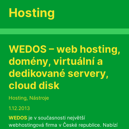
Hosting
WEDOS – web hosting,
domény, virtuální a
dedikované servery,
cloud disk
Rubriky
Hosting
,
Nástroje
1.12.2013
WEDOS
je v současnosti největší
webhostingová firma v České republice. Nabízí