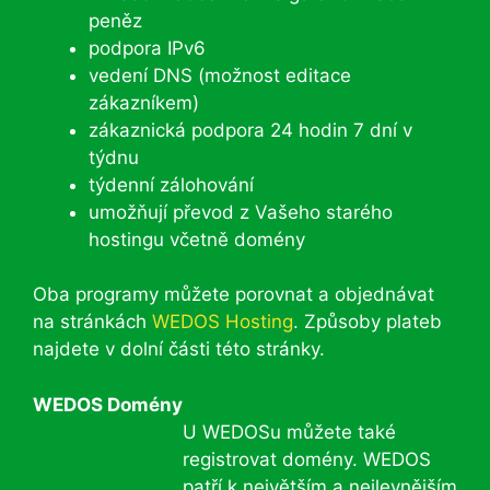
peněz
podpora IPv6
vedení DNS (možnost editace
zákazníkem)
zákaznická podpora 24 hodin 7 dní v
týdnu
týdenní zálohování
umožňují převod z Vašeho starého
hostingu včetně domény
Oba programy můžete porovnat a objednávat
na stránkách
WEDOS Hosting
. Způsoby plateb
najdete v dolní části této stránky.
WEDOS Domény
U WEDOSu můžete také
registrovat domény. WEDOS
patří k největším a nejlevnějším