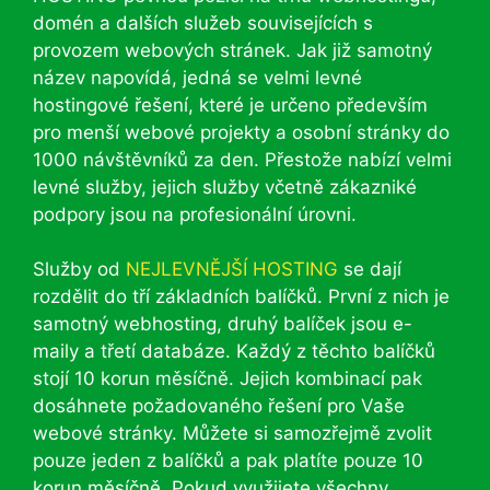
domén a dalších služeb souvisejících s
provozem webových stránek. Jak již samotný
název napovídá, jedná se velmi levné
hostingové řešení, které je určeno především
pro menší webové projekty a osobní stránky do
1000 návštěvníků za den. Přestože nabízí velmi
levné služby, jejich služby včetně zákazniké
podpory jsou na profesionální úrovni.
Služby od
NEJLEVNĚJŠÍ HOSTING
se dají
rozdělit do tří základních balíčků. První z nich je
samotný webhosting, druhý balíček jsou e-
maily a třetí databáze. Každý z těchto balíčků
stojí 10 korun měsíčně. Jejich kombinací pak
dosáhnete požadovaného řešení pro Vaše
webové stránky. Můžete si samozřejmě zvolit
pouze jeden z balíčků a pak platíte pouze 10
korun měsíčně. Pokud využijete všechny