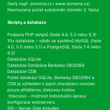
(tedy např. domena.cz i www.domena.cz)
Neomezený počet subdomén (domén 3. řádu)
Skripty a databáze
Podpora PHP skriptů (řada 4.4, 5.2 nebo 5.3)
10x databáze – výběr ze systémů MySQL (řada
4.0, 5.0 nebo 5.1) a PostgreSQL (řada 7.4 nebo
8.2)
Databáze SQLite
Databáze Databáze Berkeley DB3/DB4
Databáze CDB
Počet databází SQLite, Berkeley DB3/DB4 a
CDB je vzhledem k jejich charakteru omezen
pouze přidělenou diskovou kvótou
.htaccess – možnost individuální úpravy
konfigurace webserveru
SSI – Server Side Includes