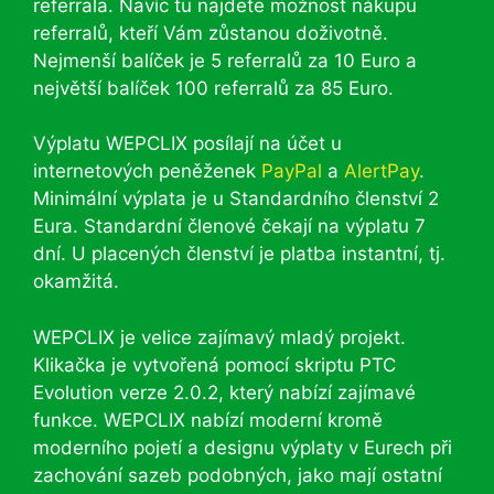
referrala. Navíc tu najdete možnost nákupu
referralů, kteří Vám zůstanou doživotně.
Nejmenší balíček je 5 referralů za 10 Euro a
největší balíček 100 referralů za 85 Euro.
Výplatu WEPCLIX posílají na účet u
internetových peněženek
PayPal
a
AlertPay
.
Minimální výplata je u Standardního členství 2
Eura. Standardní členové čekají na výplatu 7
dní. U placených členství je platba instantní, tj.
okamžitá.
WEPCLIX je velice zajímavý mladý projekt.
Klikačka je vytvořená pomocí skriptu PTC
Evolution verze 2.0.2, který nabízí zajímavé
funkce. WEPCLIX nabízí moderní kromě
moderního pojetí a designu výplaty v Eurech při
zachování sazeb podobných, jako mají ostatní