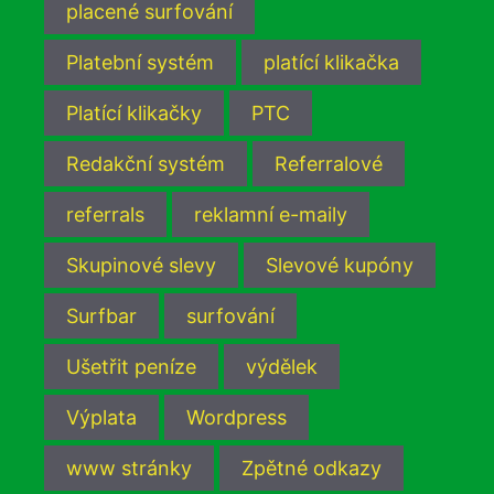
placené surfování
Platební systém
platící klikačka
Platící klikačky
PTC
Redakční systém
Referralové
referrals
reklamní e-maily
Skupinové slevy
Slevové kupóny
Surfbar
surfování
Ušetřit peníze
výdělek
Výplata
Wordpress
www stránky
Zpětné odkazy