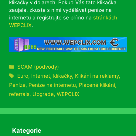
klikačky v dolarech. Pokud Vás tato klikačka
zaujala, zkuste s nimi vydělávat peníze na
internetu a registrujte se přímo na
stránkách
WEPCLIX
.
Rubriky
SCAM (podvody)
Štítky
Euro
,
Internet
,
klikačky
,
Klikání na reklamy
,
Peníze
,
Peníze na internetu
,
Placené klikání
,
referrals
,
Upgrade
,
WEPCLIX
Kategorie