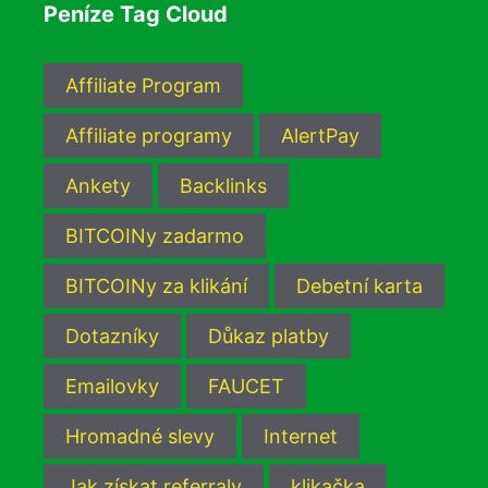
Peníze Tag Cloud
Affiliate Program
Affiliate programy
AlertPay
Ankety
Backlinks
BITCOINy zadarmo
BITCOINy za klikání
Debetní karta
Dotazníky
Důkaz platby
Emailovky
FAUCET
Hromadné slevy
Internet
Jak získat referraly
klikačka