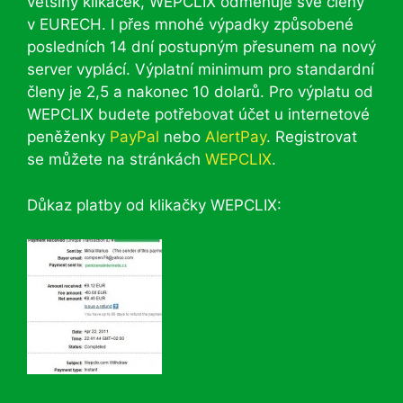
většiny klikaček, WEPCLIX odměňuje své členy
v EURECH. I přes mnohé výpadky způsobené
posledních 14 dní postupným přesunem na nový
server vyplácí. Výplatní minimum pro standardní
členy je 2,5 a nakonec 10 dolarů. Pro výplatu od
WEPCLIX budete potřebovat účet u internetové
peněženky
PayPal
nebo
AlertPay
. Registrovat
se můžete na stránkách
WEPCLIX
.
Důkaz platby od klikačky WEPCLIX: