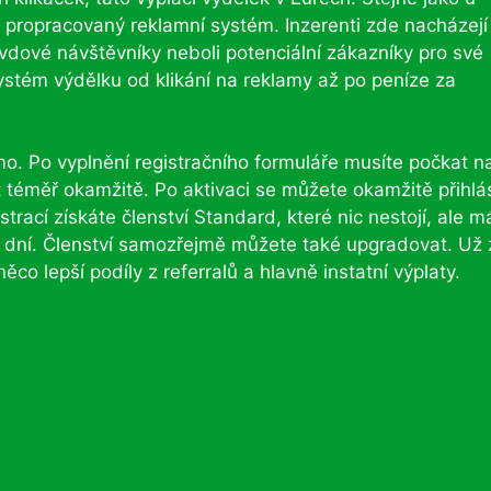
o propracovaný reklamní systém. Inzerenti zde nacházejí
avdové návštěvníky neboli potenciální zákazníky pro své
ystém výdělku od klikání na reklamy až po peníze za
o. Po vyplnění registračního formuláře musíte počkat n
 téměř okamžitě. Po aktivaci se můžete okamžitě přihlás
trací získáte členství Standard, které nic nestojí, ale m
7 dní. Členství samozřejmě můžete také upgradovat. Už 
něco lepší podíly z referralů a hlavně instatní výplaty.