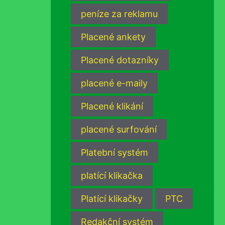
peníze za reklamu
Placené ankety
Placené dotazníky
placené e-maily
Placené klikání
placené surfování
Platební systém
platící klikačka
Platící klikačky
PTC
Redakční systém