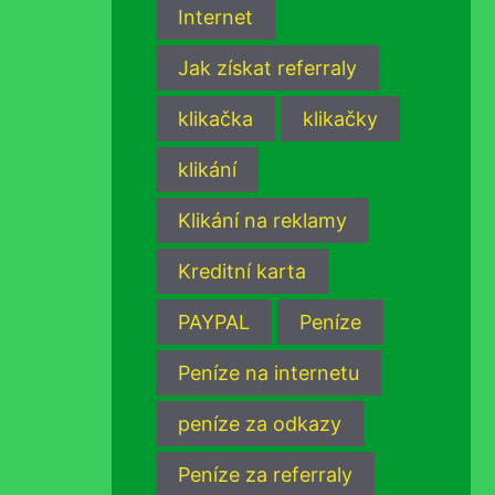
Internet
Jak získat referraly
klikačka
klikačky
klikání
Klikání na reklamy
Kreditní karta
PAYPAL
Peníze
Peníze na internetu
peníze za odkazy
Peníze za referraly