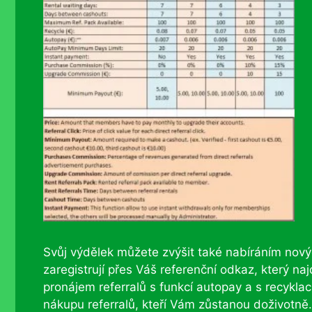
Svůj výdělek můžete zvýšit také nabíráním nových 
zaregistrují přes Váš referenční odkaz, který n
pronájem referralů s funkcí autopay a s recyklac
nákupu referralů, kteří Vám zůstanou doživotně. 