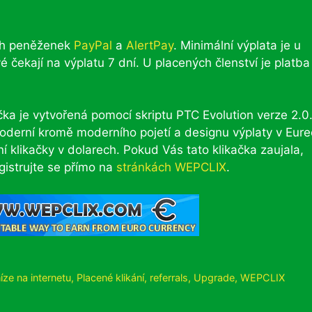
ých peněženek
PayPal
a
AlertPay
. Minimální výplata je u
 čekají na výplatu 7 dní. U placených členství je platba
čka je vytvořená pomocí skriptu PTC Evolution verze 2.0.
oderní kromě moderního pojetí a designu výplaty v Eur
í klikačky v dolarech. Pokud Vás tato klikačka zaujala,
gistrujte se přímo na
stránkách
WEPCLIX
.
íze na internetu
,
Placené klikání
,
referrals
,
Upgrade
,
WEPCLIX