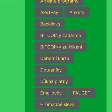
Affiliate programy
AlertPay
Ankety
Backlinks
BITCOINy zadarmo
BITCOINy za klikání
Debetní karta
Dotazníky
Důkaz platby
Emailovky
FAUCET
Hromadné slevy