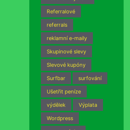
Referralové
referrals
reklamní e-maily
Skupinové slevy
Slevové kupóny
Surfbar
surfování
Ušetřit peníze
výdělek
Výplata
Wordpress