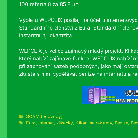
100 referralů za 85 Euro.
Výplatu WEPCLIX posílají na účet u internetov
Standardního členství 2 Eura. Standardní členové
instantní, tj. okamžitá.
WEPCLIX je velice zajímavý mladý projekt. Klika
který nabízí zajímavé funkce. WEPCLIX nabízí m
při zachování sazeb podobných, jako mají ostatn
zkuste s nimi vydělávat peníze na internetu a re
Rubriky
SCAM (podvody)
Štítky
Euro
,
Internet
,
klikačky
,
Klikání na reklamy
,
Peníze
,
Pen