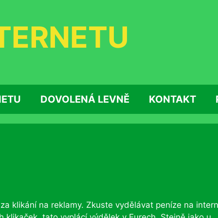
NTERNETU
NETU
DOVOLENÁ LEVNĚ
KONTAKT
e za klikání na reklamy. Zkuste vydělávat peníze na inter
h klikaček, tato vyplácí výdělek v Eurech. Stejně jako u