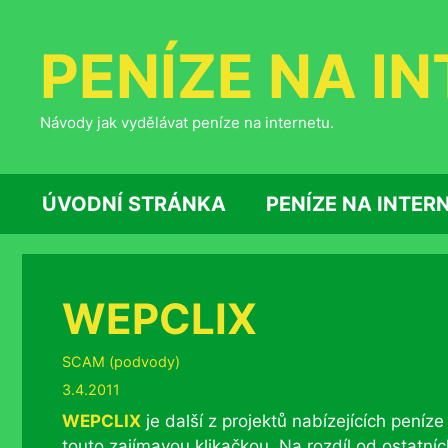
Přeskočit
na
PENÍZE NA I
obsah
Návody jak vydělávat peníze na internetu.
ÚVODNÍ STRÁNKA
PENÍZE NA INTER
WEPCLIX
Rubriky
SCAM (podvody)
3.4.2011
WEPCLIX
je další z projektů nabízejících peníz
touto zajímavou klikačkou. Na rozdíl od ostatníc