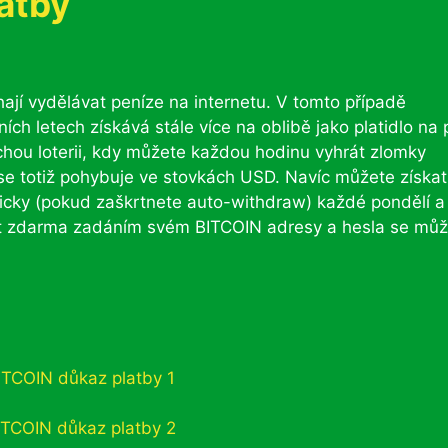
atby
hají vydělávat peníze na internetu. V tomto případě
ch letech získává stále více na oblibě jako platidlo na 
ou loterii, kdy můžete každou hodinu vyhrát zlomky
se totiž pohybuje ve stovkách USD. Navíc můžete získa
ticky (pokud zaškrtnete auto-withdraw) každé pondělí a
 zdarma zadáním svém BITCOIN adresy a hesla se můž