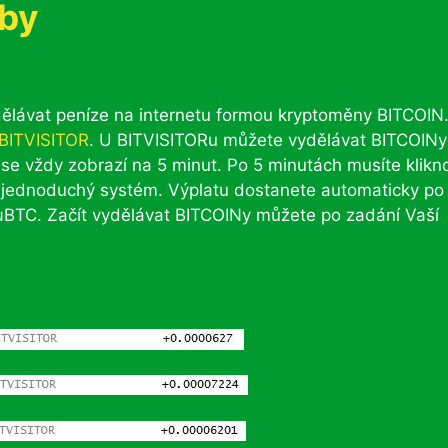
tby
dělávat peníze na internetu formou kryptoměny BITCOIN
BITVISITOR
. U BITVISITORu můžete vydělávat BITCOINy
a se vždy zobrazí na 5 minut. Po 5 minutách musíte klikn
ce jednoduchý systém. Výplatu dostanete automaticky po
0 μBTC. Začít vydělávat BITCOINy můžete po zadání Vaší