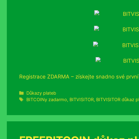
Registrace ZDARMA – získejte snadno své první
Rubriky
Důkazy plateb
Štítky
BITCOINy zadarmo
,
BITVISITOR
,
BITVISITOR důkaz p