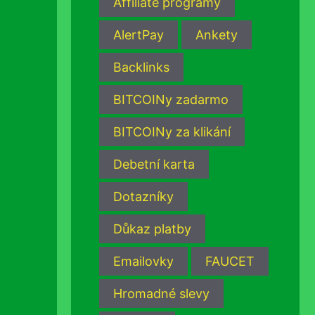
Affiliate programy
AlertPay
Ankety
Backlinks
BITCOINy zadarmo
BITCOINy za klikání
Debetní karta
Dotazníky
Důkaz platby
Emailovky
FAUCET
Hromadné slevy