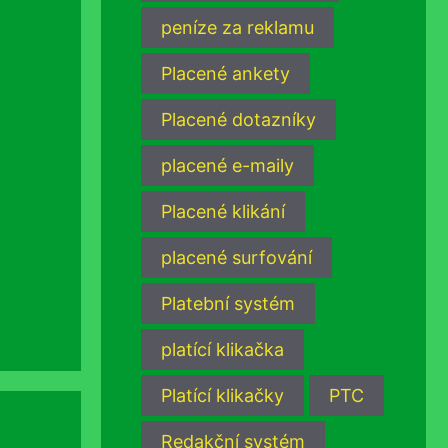
peníze za reklamu
Placené ankety
Placené dotazníky
placené e-maily
Placené klikání
placené surfování
Platební systém
platící klikačka
Platící klikačky
PTC
Redakční systém