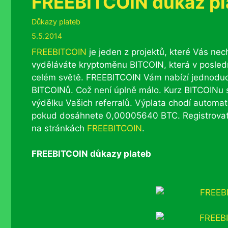
FREEBITCOIN důkaz pl
Rubriky
Důkazy plateb
5.5.2014
FREEBITCOIN
je jeden z projektů, které Vás nec
vyděláváte kryptoměnu BITCOIN, která v poslední
celém světě. FREEBITCOIN Vám nabízí jednoduch
BITCOINů. Což není úplně málo. Kurz BITCOINu 
výdělku Vašich referralů. Výplata chodí automa
pokud dosáhnete 0,00005640 BTC. Registrovat
na stránkách
FREEBITCOIN
.
FREEBITCOIN důkazy plateb