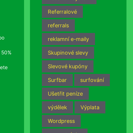
Referralové
referrals
po
reklamní e-maily
t 50%
Skupinové slevy
Slevové kupóny
ete
Surfbar
surfování
Ušetřit peníze
výdělek
Výplata
Wordpress