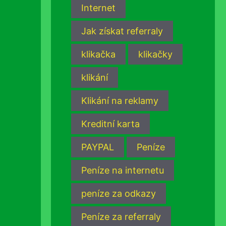
Internet
Jak získat referraly
klikačka
klikačky
klikání
Klikání na reklamy
Kreditní karta
PAYPAL
Peníze
Peníze na internetu
peníze za odkazy
Peníze za referraly