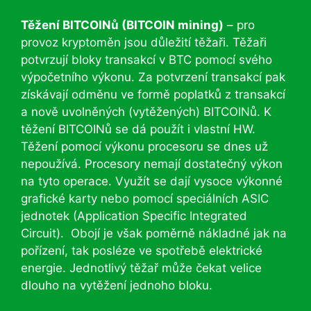
Těžení BITCOINů (BITCOIN mining)
– pro
provoz kryptoměn jsou důležití těžaři. Těžaři
potvrzují bloky transakcí v BTC pomocí svého
výpočetního výkonu. Za potvrzení transakcí pak
získávají odměnu ve formě poplatků z transakcí
a nově uvolněných (vytěžených) BITCOINů. K
těžení BITCOINů se dá použít i vlastní HW.
Těžení pomocí výkonu procesoru se dnes už
nepoužívá. Procesory nemají dostatečný výkon
na tyto operace. Využít se dají vysoce výkonné
grafické karty nebo pomocí speciálních ASIC
jednotek (Application Specific Integrated
Circuit). Obojí je však poměrně nákladné jak na
pořízení, tak posléze ve spotřebě elektrické
energie. Jednotlivý těžař může čekat velice
dlouho na vytěžení jednoho bloku.