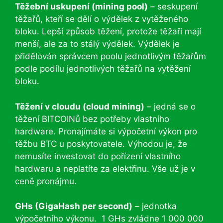
Těžební uskupení (mining pool)
– seskupení
těžařů, kteří se dělí o výdělek z vytěženého
bloku. Lepší způsob těžení, protože těžaři mají
menší, ale za to stálý výdělek. Výdělek je
přidělován správcem poolu jednotlivým těžařům
podle podílu jednotlivých těžařů na vytěžení
bloku.
Těžení v cloudu (cloud mining)
– jedná se o
těžení BITCOINů bez potřeby vlastního
hardware. Pronajímáte si výpočetní výkon pro
těžbu BTC u poskytovatele. Výhodou je, že
nemusíte investovat do pořízení vlastního
hardwaru a neplatíte za elektřinu. Vše už je v
ceně pronájmu.
GHs (GigaHash per second)
– jednotka
výpočetního výkonu. 1 GHs zvládne 1 000 000