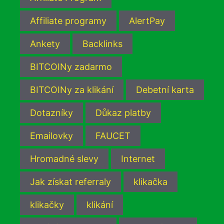
Affiliate programy
AlertPay
Ankety
Backlinks
BITCOINy zadarmo
BITCOINy za klikání
Debetní karta
Dotazníky
Důkaz platby
Emailovky
FAUCET
Hromadné slevy
Internet
Jak získat referraly
klikačka
klikačky
klikání