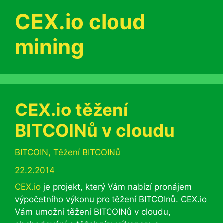
CEX.io cloud
mining
CEX.io těžení
BITCOINů v cloudu
Rubriky
BITCOIN
,
Těžení BITCOINů
22.2.2014
CEX.io
je projekt, který Vám nabízí pronájem
výpočetního výkonu pro těžení BITCOInů. CEX.io
Vám umožní těžení BITCOINů v cloudu,