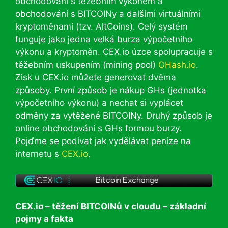
obchodování s těžebním výkonem a
obchodování s BITCOINy a dalšími virtuálními
kryptoměnami (tzv. AltCoins). Celý systém
funguje jako jedna velká burza výpočetního
výkonu a kryptoměn. CEX.io úzce spolupracuje s
těžebním uskupením (mining pool)
GHash.io
.
Zisk u CEX.io můžete generovat dvěma
způsoby. První způsob je nákup GHs (jednotka
výpočetního výkonu) a nechat si vyplácet
odměny za vytěžené BITCOINy. Druhý způsob je
online obchodování s GHs formou burzy.
Pojďme se podívat jak vydělávat peníze na
internetu s
CEX.io
.
CEX.io – těžení BITCOINů v cloudu – základní
pojmy a fakta