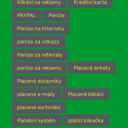
Klikání na reklamy
Kreditní karta
PAYPAL
Peníze
Peníze na internetu
peníze za odkazy
Peníze za referraly
peníze za reklamu
Placené ankety
Placené dotazníky
placené e-maily
Placené klikání
placené surfování
Platební systém
platící klikačka