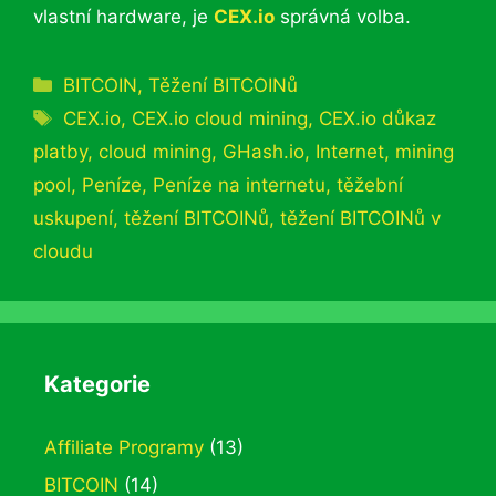
vlastní hardware, je
CEX.io
správná volba.
Rubriky
BITCOIN
,
Těžení BITCOINů
Štítky
CEX.io
,
CEX.io cloud mining
,
CEX.io důkaz
platby
,
cloud mining
,
GHash.io
,
Internet
,
mining
pool
,
Peníze
,
Peníze na internetu
,
těžební
uskupení
,
těžení BITCOINů
,
těžení BITCOINů v
cloudu
Kategorie
Affiliate Programy
(13)
BITCOIN
(14)