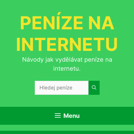
Přeskočit
na
PENÍZE NA
obsah
INTERNETU
Návody jak vydělávat peníze na
internetu.
Hledat:
Menu