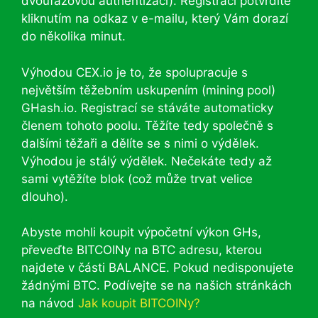
dvoufázovou authentizaci). Registraci potvrdíte
kliknutím na odkaz v e-mailu, který Vám dorazí
do několika minut.
Výhodou CEX.io je to, že spolupracuje s
největším těžebním uskupením (mining pool)
GHash.io. Registrací se stáváte automaticky
členem tohoto poolu. Těžíte tedy společně s
dalšími těžaři a dělíte se s nimi o výdělek.
Výhodou je stálý výdělek. Nečekáte tedy až
sami vytěžíte blok (což může trvat velice
dlouho).
Abyste mohli koupit výpočetní výkon GHs,
převeďte BITCOINy na BTC adresu, kterou
najdete v části BALANCE. Pokud nedisponujete
žádnými BTC. Podívejte se na našich stránkách
na návod
Jak koupit BITCOINy?