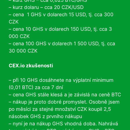
– kurz GHS – cca 0,025 BTC/GHS
– kurz dolaru – cca 20 CZK/USD
– cena 1 GHS v dolarech 15 USD, tj. cca 300
CZK
– cena 10 GHS v dolarech 150 USD, tj. cca 3
000 CZK
– cena 100 GHS v dolarech 1 500 USD, tj. cca
30 000 CZK
CEX.io zkušenosti
– při 10 GHS dosáhnete na výplatní minimum
(0,01 BTC) za cca 7 dní
– cena GHS stále klesá a je závislá na ceně BTC
– nákup je proto dobré promyslet. Osobně jsem
po měsíci za stejné množství CZK koupil 2,5
násobek GHS z prvního nákupu
– nyní je na nákup GHS vhodná doba. Nahrává