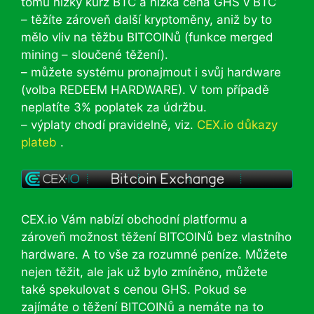
tomu nízký kurz BTC a nízká cena GHS v BTC
– těžíte zároveň další kryptoměny, aniž by to
mělo vliv na těžbu BITCOINů (funkce merged
mining – sloučené těžení).
– můžete systému pronajmout i svůj hardware
(volba REDEEM HARDWARE). V tom případě
neplatíte 3% poplatek za údržbu.
– výplaty chodí pravidelně, viz.
CEX.io důkazy
plateb
.
CEX.io Vám nabízí obchodní platformu a
zároveň možnost těžení BITCOINů bez vlastního
hardware. A to vše za rozumné peníze. Můžete
nejen těžit, ale jak už bylo zmíněno, můžete
také spekulovat s cenou GHS. Pokud se
zajímáte o těžení BITCOINů a nemáte na to