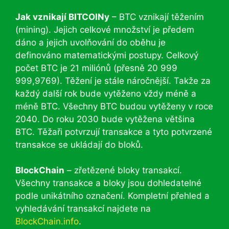
Jak vznikají BITCOINy
– BTC vznikají těžením
(mining). Jejich celkové množství je předem
dáno a jejich uvolňování do oběhu je
definováno matematickými postupy. Celkový
počet BTC je 21 miliónů (přesně 20 999
999,9769). Těžení je stále náročnější. Takže za
každý další rok bude vytěženo vždy méně a
méně BTC. Všechny BTC budou vytěženy v roce
2040. Do roku 2030 bude vytěžena většina
BTC. Těžaři potvrzují transakce a tyto potvrzené
transakce se ukládají do bloků.
BlockChain
– zřetězené bloky transakcí.
Všechny transakce a bloky jsou dohledatelné
podle unikátního označení. Kompletní přehled a
vyhledávání transakcí najdete na
BlockChain.info
.