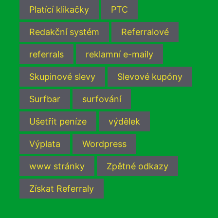
Platící klikačky
PTC
Redakční systém
Referralové
referrals
reklamní e-maily
Skupinové slevy
Slevové kupóny
Surfbar
surfování
Ušetřit peníze
výdělek
Výplata
Wordpress
www stránky
Zpětné odkazy
Získat Referraly