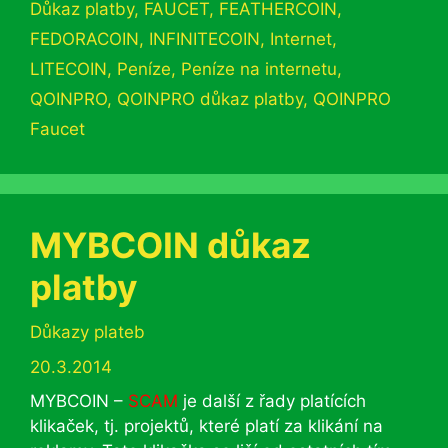
Důkaz platby
,
FAUCET
,
FEATHERCOIN
,
FEDORACOIN
,
INFINITECOIN
,
Internet
,
LITECOIN
,
Peníze
,
Peníze na internetu
,
QOINPRO
,
QOINPRO důkaz platby
,
QOINPRO
Faucet
MYBCOIN důkaz
platby
Rubriky
Důkazy plateb
20.3.2014
MYBCOIN –
SCAM
je další z řady platících
klikaček, tj. projektů, které platí za klikání na