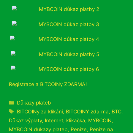
Registrace a BITCOINy ZDARMA!
Rubriky
Důkazy plateb
Štítky
BITCOINy za klikání
,
BITCOINY zdarma
,
BTC
,
Důkaz výplaty
,
Internet
,
klikačka
,
MYBCOIN
,
MYBCOIN důkazy plateb
,
Peníze
,
Peníze na