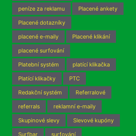
peníze za reklamu
Placené ankety
Placené dotazníky
placené e-maily
Placené klikání
placené surfování
Platební systém
platící klikačka
Platící klikačky
PTC
Redakční systém
Referralové
referrals
reklamní e-maily
Skupinové slevy
Slevové kupóny
Surfbar
surfování