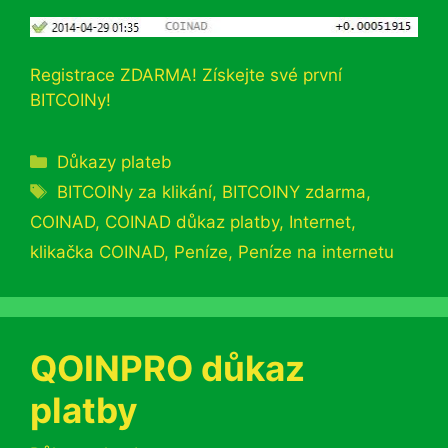
Registrace ZDARMA! Získejte své první
BITCOINy!
Rubriky
Důkazy plateb
Štítky
BITCOINy za klikání
,
BITCOINY zdarma
,
COINAD
,
COINAD důkaz platby
,
Internet
,
klikačka COINAD
,
Peníze
,
Peníze na internetu
QOINPRO důkaz
platby