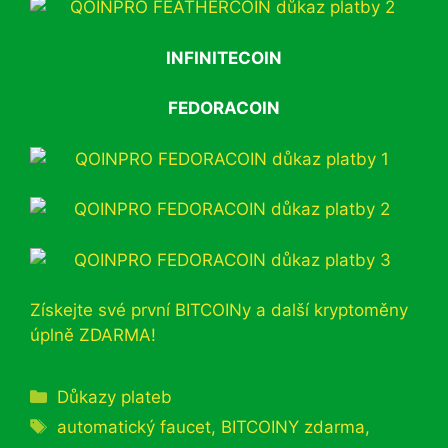
INFINITECOIN
FEDORACOIN
Získejte své první BITCOINy a další kryptoměny
úplně ZDARMA!
Rubriky
Důkazy plateb
Štítky
automatický faucet
,
BITCOINY zdarma
,