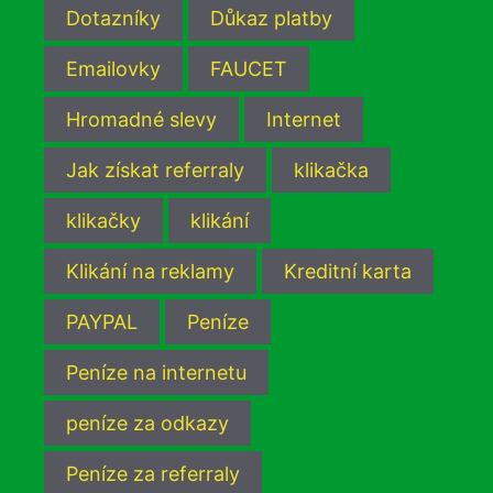
Dotazníky
Důkaz platby
Emailovky
FAUCET
Hromadné slevy
Internet
Jak získat referraly
klikačka
klikačky
klikání
Klikání na reklamy
Kreditní karta
PAYPAL
Peníze
Peníze na internetu
peníze za odkazy
Peníze za referraly