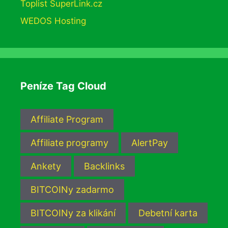
Toplist SuperLink.cz
WEDOS Hosting
Peníze Tag Cloud
Affiliate Program
Affiliate programy
AlertPay
Ankety
Backlinks
BITCOINy zadarmo
BITCOINy za klikání
Debetní karta