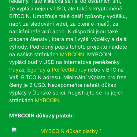
reklamy. Tato klikačka se liší od ostatních tím,
že vyplácí nejen v USD, ale také v kryptoměně
BITCOIN. Umožňuje také další způsoby výdělku,
např. za sledování videí, za čtení e-mailů, za
nabírání referallů apod. K dispozici jsou také
placená členství, která mají vyšší výdělky a další
výhody. Podrobný popis tohoto projektu najdete
na našich stránkách
MYBCOIN
. MYBCOIN
vyplácí buď v USD na internetové peněženky
Payza
,
EgoPay
a
PerfectMoney
nebo v BTC na
Vaši BITCOIN adresu. Minimální výplata pro free
členy je 2 USD. Nezapomeňte nahrát důkaz
výplaty v členské sekci. Registrujte se na jejich
stránkách
MYBCOIN
.
MYBCOIN důkazy plateb: