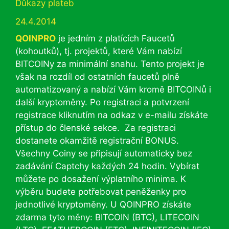
Rubriky
Důkazy plateb
24.4.2014
QOINPRO
je jedním z platících Faucetů
(kohoutků), tj. projektů, které Vám nabízí
BITCOINy za minimální snahu. Tento projekt je
však na rozdíl od ostatních faucetů plně
automatizovaný a nabízí Vám kromě BITCOINů i
další kryptoměny. Po registraci a potvrzení
registrace kliknutím na odkaz v e-mailu získáte
přístup do členské sekce. Za registraci
dostanete okamžitě registrační BONUS.
Všechny Coiny se připisují automaticky bez
zadávání Captchy každých 24 hodin. Vybírat
můžete po dosažení výplatního minima. K
výběru budete potřebovat peněženky pro
jednotlivé kryptoměny. U QOINPRO získáte
zdarma tyto měny: BITCOIN (BTC), LITECOIN