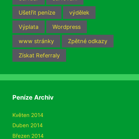
Ušetřit peníze
výdělek
Výplata
Wordpress
www stránky
Zpětné odkazy
Získat Referraly
Peníze Archiv
Květen 2014
Duben 2014
Březen 2014