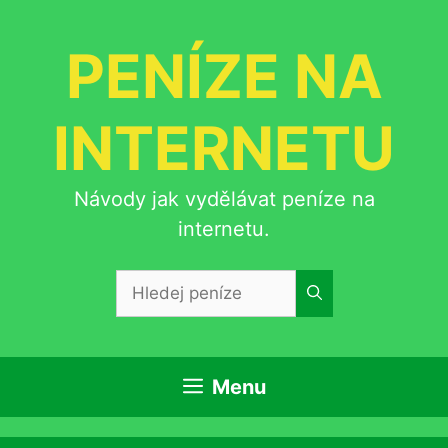
Přeskočit
na
PENÍZE NA
obsah
INTERNETU
Návody jak vydělávat peníze na
internetu.
Hledat:
Menu