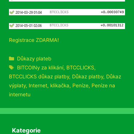
Registrace ZDARMA!
Rubriky
Důkazy plateb
Štítky
BITCOINy za klikání
,
BTCCLICKS
,
BTCCLICKS důkaz platby
,
Důkaz platby
,
Důkaz
výplaty
,
Internet
,
klikačka
,
Peníze
,
Peníze na
internetu
Kategorie