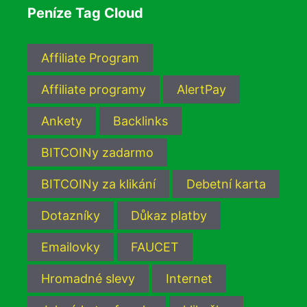
Peníze Tag Cloud
Affiliate Program
Affiliate programy
AlertPay
Ankety
Backlinks
BITCOINy zadarmo
BITCOINy za klikání
Debetní karta
Dotazníky
Důkaz platby
Emailovky
FAUCET
Hromadné slevy
Internet