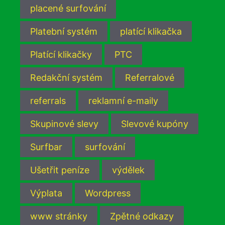
placené surfování
Platební systém
platící klikačka
Platící klikačky
PTC
Redakční systém
Referralové
referrals
reklamní e-maily
Skupinové slevy
Slevové kupóny
Surfbar
surfování
Ušetřit peníze
výdělek
Výplata
Wordpress
www stránky
Zpětné odkazy