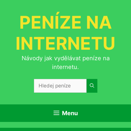
Přeskočit
na
PENÍZE NA
obsah
INTERNETU
Návody jak vydělávat peníze na
internetu.
Hledat:
Menu