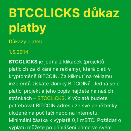
BTCCLICKS důkaz
platby
Rubriky
Důkazy plateb
1.5.2014
BTCCLICKS
je jedna z klikaček (projektů
platících za klikání na reklamy), která platí v
kryptoměně BITCOIN. Za kliknutí na reklamu
inzerentů získáte zlomky BITCOINů. Jedná se o
platící projekt a jeho popis najdete na našich
stránkách –
BTCCLICKS
. K výplatě budete
potřebovat BITCOIN adresu ze své peněženky
uložené na počítači nebo na internetu.
Minimální částka k výplatě 0,1 mBTC. Požádat o
výplatu můžete po přihlášení přímo ve svém