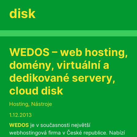
disk
WEDOS – web hosting,
domény, virtuální a
dedikované servery,
cloud disk
Rubriky
Hosting
,
Nástroje
1.12.2013
WEDOS
je v současnosti největší
webhostingová firma v České republice. Nabízí