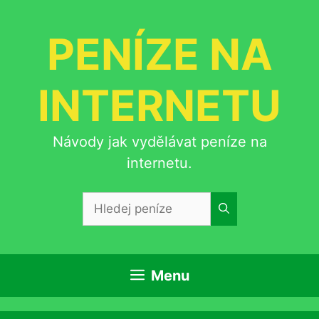
Přeskočit
na
PENÍZE NA
obsah
INTERNETU
Návody jak vydělávat peníze na
internetu.
Hledat:
Menu