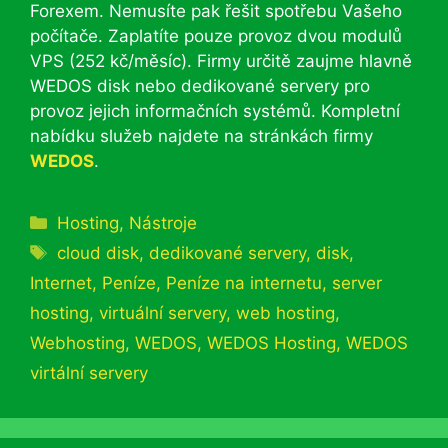
Forexem. Nemusíte pak řešit spotřebu Vašeho
počítače. Zaplatíte pouze provoz dvou modulů
VPS (252 kč/měsíc). Firmy určitě zaujme hlavně
WEDOS disk nebo dedikované servery pro
provoz jejich informačních systémů. Kompletní
nabídku služeb najdete na stránkách firmy
WEDOS
.
Rubriky
Hosting
,
Nástroje
Štítky
cloud disk
,
dedikované servery
,
disk
,
Internet
,
Peníze
,
Peníze na internetu
,
server
hosting
,
virtuální servery
,
web hosting
,
Webhosting
,
WEDOS
,
WEDOS Hosting
,
WEDOS
virtální servery