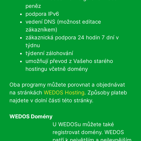
peněz
podpora IPv6
vedení DNS (možnost editace
zákazníkem)
zákaznická podpora 24 hodin 7 dní v
týdnu
týdenní zálohování
umožňují převod z Vašeho starého
hostingu včetně domény
Oba programy můžete porovnat a objednávat
na stránkách
WEDOS Hosting
. Způsoby plateb
najdete v dolní části této stránky.
WEDOS Domény
U WEDOSu můžete také
registrovat domény. WEDOS
patří k největším a nejlevnějším