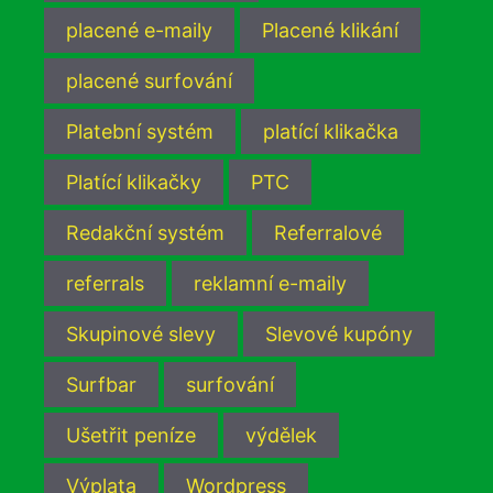
placené e-maily
Placené klikání
placené surfování
Platební systém
platící klikačka
Platící klikačky
PTC
Redakční systém
Referralové
referrals
reklamní e-maily
Skupinové slevy
Slevové kupóny
Surfbar
surfování
Ušetřit peníze
výdělek
Výplata
Wordpress