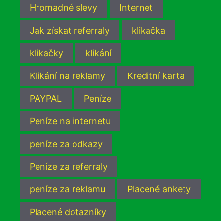
Hromadné slevy
Internet
Jak získat referraly
klikačka
klikačky
klikání
Klikání na reklamy
Kreditní karta
PAYPAL
Peníze
Peníze na internetu
peníze za odkazy
Peníze za referraly
peníze za reklamu
Placené ankety
Placené dotazníky