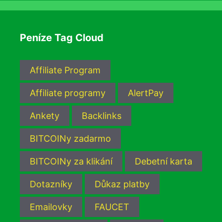
Peníze Tag Cloud
Affiliate Program
Affiliate programy
AlertPay
Ankety
Backlinks
BITCOINy zadarmo
BITCOINy za klikání
Debetní karta
Dotazníky
Důkaz platby
Emailovky
FAUCET