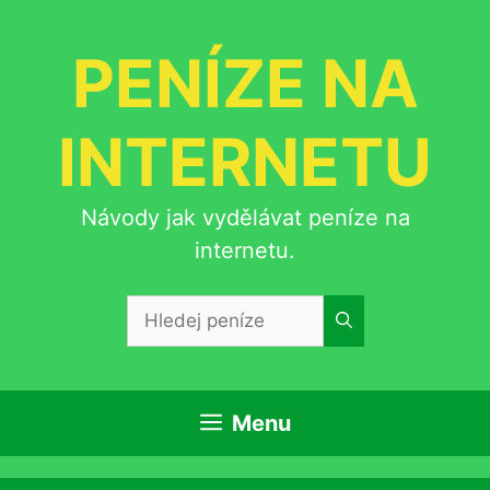
Přeskočit
na
PENÍZE NA
obsah
INTERNETU
Návody jak vydělávat peníze na
internetu.
Hledat:
Menu