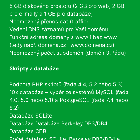
5 GB diskového prostoru (2 GB pro web, 2 GB
pro e-maily a 1 GB pro databáze)
Neomezený přenos dat (traffic)
Vedení DNS záznamů pro Vaši doménu
Funkční adresa domény s www i bez www
(tedy např. domena.cz i www.domena.cz)
Neomezený počet subdomén (domén 3. řádu)
Skripty a databáze
Podpora PHP skriptů (řada 4.4, 5.2 nebo 5.3)
10x databáze – výběr ze systémů MySQL (řada
4.0, 5.0 nebo 5.1) a PostgreSQL (řada 7.4 nebo
8.2)
Databáze SQLite
Databáze Databáze Berkeley DB3/DB4
Databáze CDB
Počet databází SQLite, Berkeley DB3/DB4 a