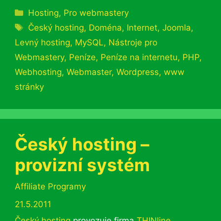
Rubriky
Hosting
,
Pro webmastery
Štítky
Český hosting
,
Doména
,
Internet
,
Joomla
,
Levný hosting
,
MySQL
,
Nástroje pro
Webmastery
,
Peníze
,
Peníze na internetu
,
PHP
,
Webhosting
,
Webmaster
,
Wordpress
,
www
stránky
Český hosting –
provizní systém
Rubriky
Affiliate Programy
21.5.2011
Český hosting
provozuje firma
THINline