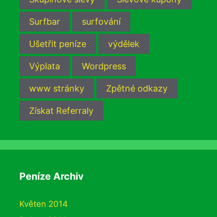
Surfbar
surfování
Ušetřit peníze
výdělek
Výplata
Wordpress
www stránky
Zpětné odkazy
Získat Referraly
Peníze Archiv
Květen 2014