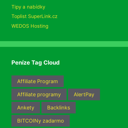
Tipy a nabídky
Toplist SuperLink.cz
WEDOS Hosting
Peníze Tag Cloud
Affiliate Program
Affiliate programy
AlertPay
Ankety
Backlinks
BITCOINy zadarmo