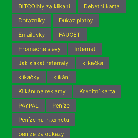
BITCOINy za klikání
Debetní karta
Dotazníky
Důkaz platby
Emailovky
FAUCET
Hromadné slevy
Internet
Jak získat referraly
klikačka
klikačky
klikání
Klikání na reklamy
Kreditní karta
PAYPAL
Peníze
Peníze na internetu
peníze za odkazy