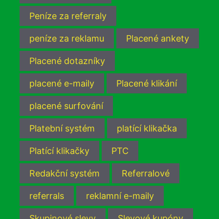
Peníze za referraly
peníze za reklamu
Placené ankety
Placené dotazníky
placené e-maily
Placené klikání
placené surfování
Platební systém
platící klikačka
Platící klikačky
PTC
Redakční systém
Referralové
referrals
reklamní e-maily
Skupinové slevy
Slevové kupóny