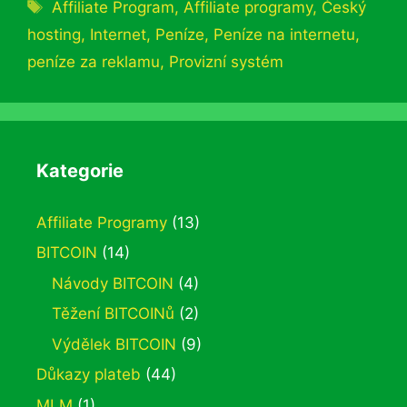
Štítky
Affiliate Program
,
Affiliate programy
,
Český
hosting
,
Internet
,
Peníze
,
Peníze na internetu
,
peníze za reklamu
,
Provizní systém
Kategorie
Affiliate Programy
(13)
BITCOIN
(14)
Návody BITCOIN
(4)
Těžení BITCOINů
(2)
Výdělek BITCOIN
(9)
Důkazy plateb
(44)
MLM
(1)