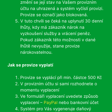
změní se její stav na Vašem provizním
účtu na uhrazená a systém vyčíslí provizi.
Provize se označí jako blokovaná.
V tuto chvíli se čeká na uplynutí 30 denní
lhůty, kdy má zákazník nárok na
vyzkoušení služby a vrácení peněz.
Pokud zákazník této možnosti v dané
lhůtě nevyužije, stane provize
nárokovatelnou.
Jak se provize vyplatí
Provize se vyplácí při min. částce 500 Kč
V provizním účtu si sami rozhodnete o
momentu vyplacení
Ve formuláři vyplacení uvedete způsob
vyplacení –
PayPal
nebo bankovní účet
Systém pro Vás vygeneruje daňový