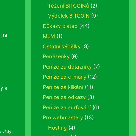
Těžení BITCOINů
(2)
Výdělek BITCOIN
(9)
Důkazy plateb
(44)
 na
MLM
(1)
Ostatní výdělky
(3)
Peněženky
(9)
Peníze za dotazníky
(7)
Peníze za e-maily
(12)
Peníze za klikání
(11)
by a
Peníze za odkazy
(3)
Peníze za surfování
(6)
Pro webmastery
(13)
Hosting
(4)
y vždy