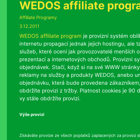
WEDOS affiliate prog
Rubriky
Affiliate Programy
3.12.2011
WEDOS affiliate program
je provizní systém ob
internetu propagací jednak jejich hostingu, ale
služeb, které ocení jak provozovatelé menších 
prezentací a internetových obchodů. Provizní s
objednávek. Stačí, když si na své WWW stránky
reklamy na služby a produkty WEDOS, anebo umí
objednávku, která bude provedena zákazníkem, k
obdržíte provizi z tržby. Platnost cookies je 9
vy stále obdržíte provizi.
Výše provizí
Získáváte provize ze všech poplatků zaplacených za provoz slu