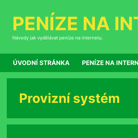
Přeskočit
na
PENÍZE NA I
obsah
Návody jak vydělávat peníze na internetu.
ÚVODNÍ STRÁNKA
PENÍZE NA INTER
Provizní systém