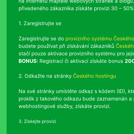
na internetu majitelé webových stránek a blogů.
přivedeného zákazníka získáte provizi 30 – 50%.
1. Zaregistrujte se
Zaregistrujte se do
provizního systému Českého
budete používat při získávání zákazníků
Českéh
stačí pouze aktivace provizního systému pro jejic
BONUS:
Registrací či aktivací získáte bonus
200
2. Odkažte na stránky
Českého hostingu
Na své stránky umístěte odkaz s kódem (ID), kter
proklik z takového odkazu bude zaznamenán a 
webhostingové služby, získáte provizi.
3. Získejte provizi