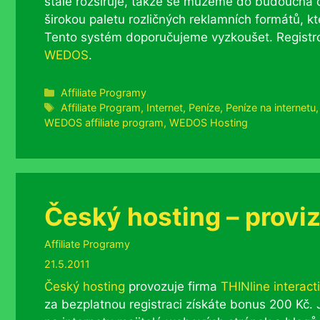
stále rozšiřuje, takže se můžeme do budoucna doč
širokou paletu rozličných reklamních formátů,
Tento systém doporučujeme vyzkoušet. Registr
WEDOS
.
Rubriky
Affiliate Programy
Štítky
Affiliate Program
,
Internet
,
Peníze
,
Peníze na internetu
WEDOS affiliate program
,
WEDOS Hosting
Český hosting – provi
Rubriky
Affiliate Programy
21.5.2011
Český hosting
provozuje firma
THINline interacti
za bezplatnou registraci získáte bonus 200 Kč