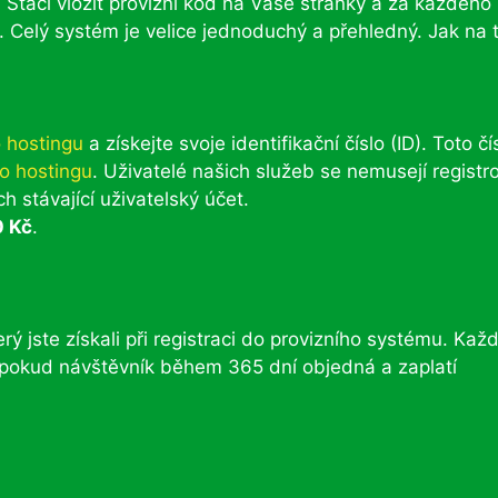
 Stačí vložit provizní kód na Vaše stránky a za každého
 Celý systém je velice jednoduchý a přehledný. Jak na 
 hostingu
a získejte svoje identifikační číslo (ID). Toto čí
o hostingu
. Uživatelé našich služeb se nemusejí registr
h stávající uživatelský účet.
 Kč
.
ý jste získali při registraci do provizního systému. Kaž
pokud návštěvník během 365 dní objedná a zaplatí