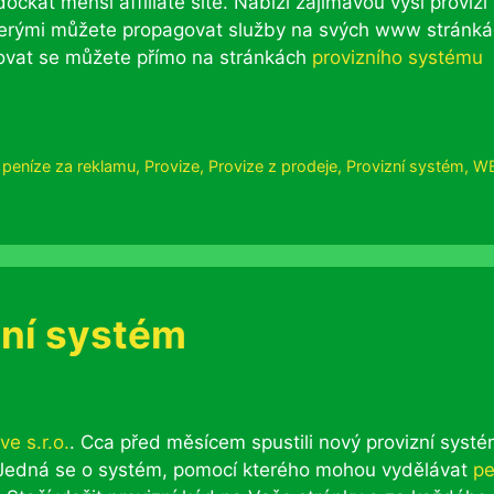
kat menší affiliate sítě. Nabízí zajímavou výši provizí
 kterými můžete propagovat služby na svých www stránká
ovat se můžete přímo na stránkách
provizního systému
,
peníze za reklamu
,
Provize
,
Provize z prodeje
,
Provizní systém
,
W
zní systém
ve s.r.o.
. Cca před měsícem spustili nový provizní syst
. Jedná se o systém, pomocí kterého mohou vydělávat
pe