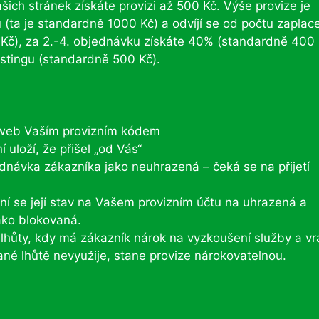
ich stránek získáte provizi až 500 Kč. Výše provize je
(ta je standardně 1000 Kč) a odvíjí se od počtu zaplac
č), za 2.-4. objednávku získáte 40% (standardně 400 
stingu (standardně 500 Kč).
 web Vaším provizním kódem
 uloží, že přišel „od Vás“
návka zákazníka jako neuhrazená – čeká se na přijetí
í se její stav na Vašem provizním účtu na uhrazená a
jako blokovaná.
í lhůty, kdy má zákazník nárok na vyzkoušení služby a vr
né lhůtě nevyužije, stane provize nárokovatelnou.