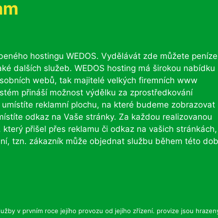
ram
líbeného hostingu WEDOS. Vydělávát zde můžete peníze
 také dalších služeb. WEDOS hosting má širokou nabídku
osobních webů, tak majitelé velkých firemních www
ystém přináší možnost výdělku za zprostředkování
 umístíte reklamní plochu, na které budeme zobrazovat
stíte odkaz na Vaše stránky. Za každou realizovanou
terý přišel přes reklamu či odkaz na vašich stránkách,
0 dní, tzn. zákazník může objednat službu během této do
žby v prvním roce jejího provozu od jejího zřízení. provize jsou hrazen