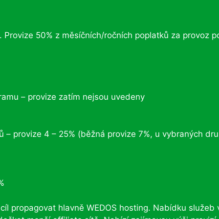
y. Provize 50% z měsíčních/ročních poplatků za provoz p
ogramu – provize zatím nejsou uvedeny
tů – provize 4 – 25% (běžná provize 7%, u vybraných dr
3%
a cíl propagovat hlavně WEDOS hosting. Nabídku služeb 