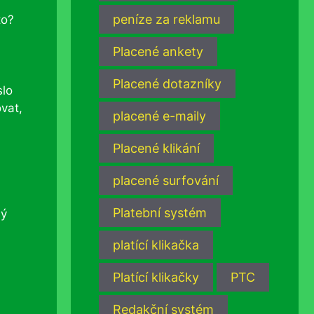
peníze za reklamu
to?
Placené ankety
Placené dotazníky
slo
ovat,
placené e-maily
Placené klikání
placené surfování
Platební systém
dý
platící klikačka
Platící klikačky
PTC
Redakční systém