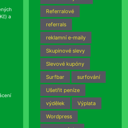
ených
Referralové
Kč) a
referrals
reklamní e-maily
Skupinové slevy
Slevové kupóny
Surfbar
surfování
Ušetřit peníze
ácení
výdělek
Výplata
Wordpress