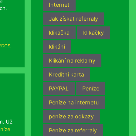
 a
Internet
ch.
Jak získat referraly
klikačka
klikačky
EDOS
,
klikání
Klikání na reklamy
Kreditní karta
PAYPAL
Peníze
Peníze na internetu
peníze za odkazy
ém. Už
níze
Peníze za referraly