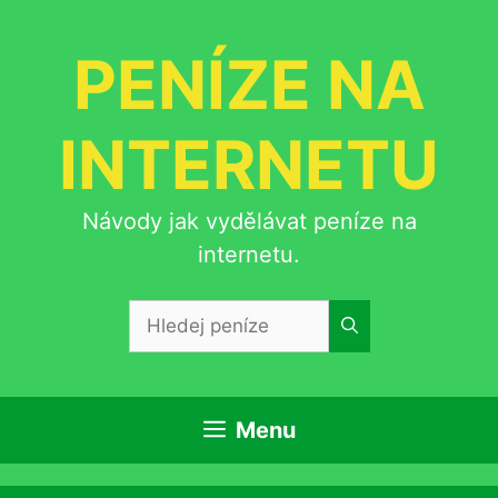
Přeskočit
na
PENÍZE NA
obsah
INTERNETU
Návody jak vydělávat peníze na
internetu.
Hledat:
Menu