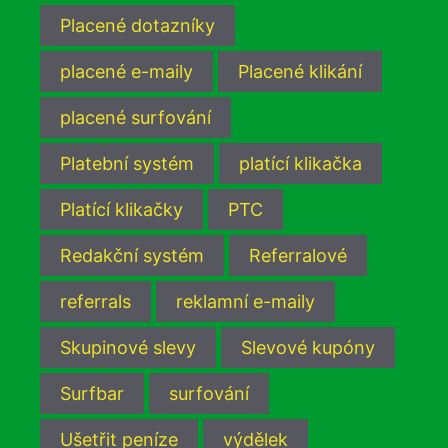
Placené dotazníky
placené e-maily
Placené klikání
placené surfování
Platební systém
platící klikačka
Platící klikačky
PTC
Redakční systém
Referralové
referrals
reklamní e-maily
Skupinové slevy
Slevové kupóny
Surfbar
surfování
Ušetřit peníze
výdělek