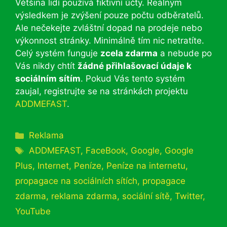
Většina lidí používá fiktivní účty. Reálným
výsledkem je zvýšení pouze počtu odběratelů.
Ale nečekejte zvláštní dopad na prodeje nebo
výkonnost stránky. Minimálně tím nic netratíte.
Celý systém funguje
zcela zdarma
a nebude po
Vás nikdy chtít
žádné přihlašovací údaje k
sociálním sítím
. Pokud Vás tento systém
zaujal, registrujte se na stránkách projektu
ADDMEFAST
.
Rubriky
Reklama
Štítky
ADDMEFAST
,
FaceBook
,
Google
,
Google
Plus
,
Internet
,
Peníze
,
Peníze na internetu
,
propagace na sociálních sítích
,
propagace
zdarma
,
reklama zdarma
,
sociální sítě
,
Twitter
,
YouTube