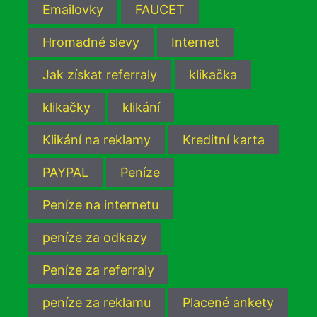
Emailovky
FAUCET
Hromadné slevy
Internet
Jak získat referraly
klikačka
klikačky
klikání
Klikání na reklamy
Kreditní karta
PAYPAL
Peníze
Peníze na internetu
peníze za odkazy
Peníze za referraly
peníze za reklamu
Placené ankety