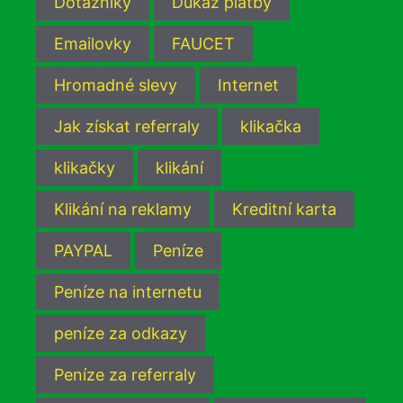
Dotazníky
Důkaz platby
Emailovky
FAUCET
Hromadné slevy
Internet
Jak získat referraly
klikačka
klikačky
klikání
Klikání na reklamy
Kreditní karta
PAYPAL
Peníze
Peníze na internetu
peníze za odkazy
Peníze za referraly