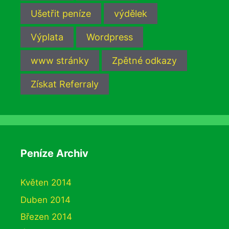
Ušetřit peníze
výdělek
Výplata
Wordpress
www stránky
Zpětné odkazy
Získat Referraly
Peníze Archiv
Květen 2014
Duben 2014
Březen 2014