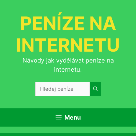
Přeskočit
na
PENÍZE NA
obsah
INTERNETU
Návody jak vydělávat peníze na
internetu.
Hledat:
Menu