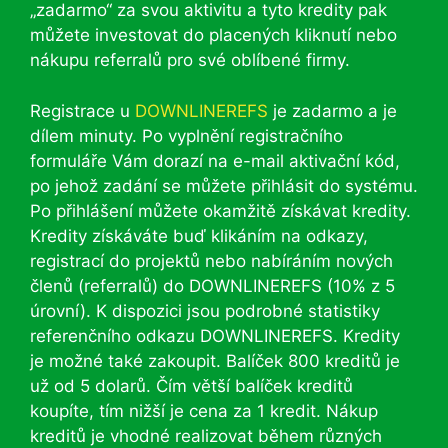
„zadarmo“ za svou aktivitu a tyto kredity pak
můžete investovat do placených kliknutí nebo
nákupu referralů pro své oblíbené firmy.
Registrace u
DOWNLINEREFS
je zadarmo a je
dílem minuty. Po vyplnění registračního
formuláře Vám dorazí na e-mail aktivační kód,
po jehož zadání se můžete přihlásit do systému.
Po přihlášení můžete okamžitě získávat kredity.
Kredity získáváte buď klikáním na odkazy,
registrací do projektů nebo nabíráním nových
členů (referralů) do DOWNLINEREFS (10% z 5
úrovní). K dispozici jsou podrobné statistiky
referenčního odkazu DOWNLINEREFS. Kredity
je možné také zakoupit. Balíček 800 kreditů je
už od 5 dolarů. Čím větší balíček kreditů
koupíte, tím nižší je cena za 1 kredit. Nákup
kreditů je vhodné realizovat během různých