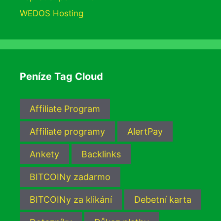
WEDOS Hosting
Peníze Tag Cloud
Affiliate Program
Affiliate programy
AlertPay
Ankety
Backlinks
BITCOINy zadarmo
BITCOINy za klikání
Debetní karta