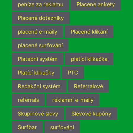
peníze za reklamu
Placené ankety
Placené dotazníky
placené e-maily
Placené klikání
placené surfování
Platební systém
platící klikačka
Platící klikačky
PTC
Redakční systém
Referralové
referrals
reklamní e-maily
Skupinové slevy
Slevové kupóny
Surfbar
surfování