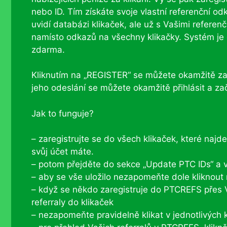
nebo ID. Tím získáte svoje vlastní referenční o
uvidí databázi klikaček, ale už s Vašimi refere
namísto odkazů na všechny klikačky. Systém je
zdarma.
Kliknutím na „REGISTER“ se můžete okamžitě za
jeho odeslání se můžete okamžitě přihlásit a za
Jak to funguje?
– zaregistrujte se do všech klikaček, které najd
svůj účet máte.
– potom přejděte do sekce „Update PTC IDs“ a v
– aby se vše uložilo nezapomeňte dole kliknou
– když se někdo zaregistruje do PTCREFS přes V
referraly do klikaček
– nezapomeňte pravidelně klikat v jednotlivých k