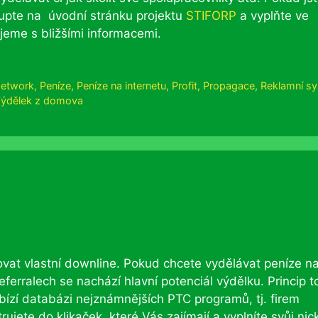
tupte na úvodní stránku projektu
STIFORP
a vyplňte ve
jeme s bližšími informacemi.
etwork
,
Peníze
,
Peníze na internetu
,
Profit
,
Propagace
,
Reklamní s
ýdělek z domova
vat vlastní downline. Pokud chcete vydělávat peníze n
 referralech se nachází hlavní potenciál výdělku. Princip 
ízí databázi nejznámnějších PTC programů, tj. firem
rujete do klikaček, které Vás zajímají a vyplníte svůj nic