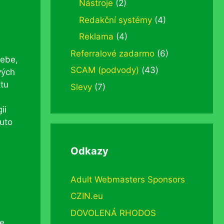
Nástroje
(2)
Redakční systémy
(4)
Reklama
(4)
Referralové zadarmo
(6)
sebe,
SCAM (podvody)
(43)
vých
ktu
Slevy
(7)
.
ii
tuto
Odkazy
Adult Webmasters Sponsors
CZIN.eu
DOVOLENÁ RHODOS
te