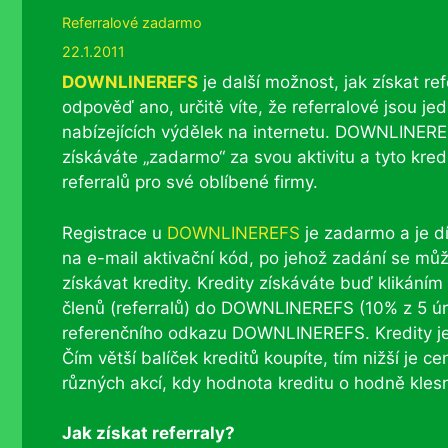
Rubriky
Referralové zadarmo
22.1.2011
DOWNLINEREFS
je další možnost, jak získat re
odpověď ano, určitě víte, že referralové jsou jed
nabízejících výdělek na internetu. DOWNLINERE
získáváte „zadarmo“ za svou aktivitu a tyto kre
referralů pro své oblíbené firmy.
Registrace u
DOWNLINEREFS
je zadarmo a je d
na e-mail aktivační kód, po jehož zadání se můž
získávat kredity. Kredity získáváte buď klikání
členů (referralů) do DOWNLINEREFS (10% z 5 úrov
referenčního odkazu DOWNLINEREFS. Kredity je m
Čím větší balíček kreditů koupíte, tím nižší je 
různých akcí, kdy hodnota kreditu o hodně kles
Jak získat referraly?