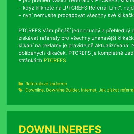
– pro přehled Vašich referralů v PTCREFS, klikně
– když kliknete na „PTCREFS Referral Link“, naj
– nyní nemusíte propagovat všechny své klikač
PTCREFS Vám přináší jednoduchý a přehledný d
získávat referraly pro všechny známnější klikačk
klikání na reklamy je pravidelně aktualizovaná. 
oblíbených klikaček. PTCREFS je kompletně zada
stránkách
PTCREFS
.
Rubriky
Referralové zadarmo
Štítky
Downline
,
Downline Builder
,
Internet
,
Jak získat referra
DOWNLINEREFS