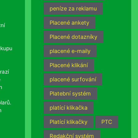
peníze za reklamu
Placené ankety
zní
Placené dotazníky
ákupu
placené e-maily
Placené klikání
razí
placené surfování
ě
h
Platební systém
larů.
platící klikačka
m
Platící klikačky
PTC
Redakční systém