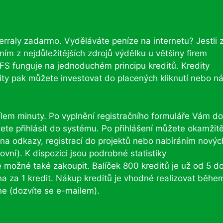
ferraly zadarmo. Vyděláváte peníze na internetu? Jestli 
ním z nejdůležitějších zdrojů výdělku u většiny firem
FS funguje na jednoduchém principu kreditů. Kredity
dity pak můžete investovat do placených kliknutí nebo n
ílem minuty. Po vyplnění registračního formuláře Vám do
ete přihlásit do systému. Po přihlášení můžete okamžit
m na odkazy, registrací do projektů nebo nabíráním novýc
ní). K dispozici jsou podrobné statistiky
ožné také zakoupit. Balíček 800 kreditů je už od 5 do
cena za 1 kredit. Nákup kreditů je vhodné realizovat běhe
ne (dozvíte se e-mailem).