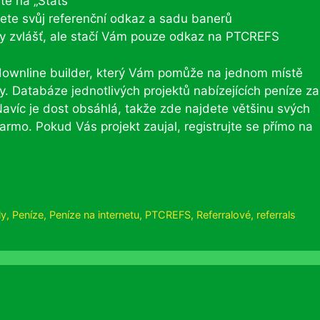
te na „Stats“
dete svůj referenční odkaz a sadu banerů
ky zvlášť, ale stačí Vám pouze odkaz na PTCREFS
ownline builder, který Vám pomůže na jednom místě
y. Databáze jednotlivých projektů nabízejících peníze za
Navíc je dost obsáhlá, takže zde najdete většinu svých
rmo. Pokud Vás projekt zaujal, registrujte se přímo na
ly
,
Peníze
,
Peníze na internetu
,
PTCREFS
,
Referralové
,
referrals