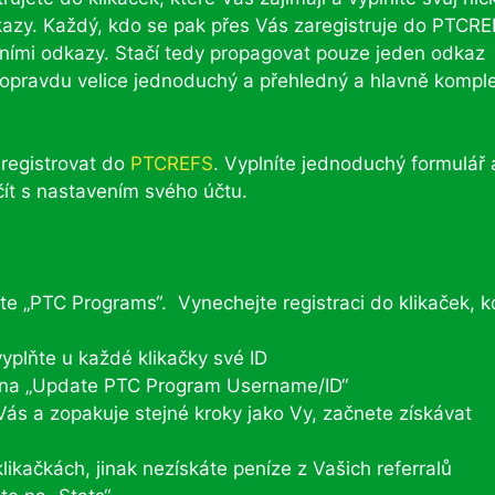
dkazy. Každý, kdo se pak přes Vás zaregistruje do PTCRE
nčními odkazy. Stačí tedy propagovat pouze jeden odkaz
 opravdu velice jednoduchý a přehledný a hlavně kompl
registrovat do
PTCREFS
. Vyplníte jednoduchý formulář 
čít s nastavením svého účtu.
ete „PTC Programs“. Vynechejte registraci do klikaček, 
yplňte u každé klikačky své ID
t na „Update PTC Program Username/ID“
ás a zopakuje stejné kroky jako Vy, začnete získávat
likačkách, jinak nezískáte peníze z Vašich referralů