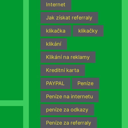
Internet
Jak získat referraly
klikačka
klikačky
klikání
Klikání na reklamy
Kreditní karta
PAYPAL
Peníze
Peníze na internetu
peníze za odkazy
Peníze za referraly