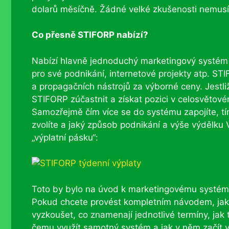
dolarů měsíčně. Žádné velké zkušenosti nemusít
Co přesně STIFORP nabízí?
Nabízí hlavně jednoduchý marketingový systém 
pro své podnikání, internetové projekty atp. ST
a propagačních nástrojů za výborné ceny. Jestl
STIFORP zúčastnit a získat pozici v celosvětov
Samozřejmě čím více se do systému zapojíte, tím
zvolíte a jaký způsob podnikání a výše výdělku
„výplatní pásku“:
Toto by bylo na úvod k marketingovému systému
Pokud chcete provést kompletním návodem, jak 
vyzkoušet, co znamenají jednotlivé termíny, jak to
čemu využít samotný systém a jak v něm začít vy