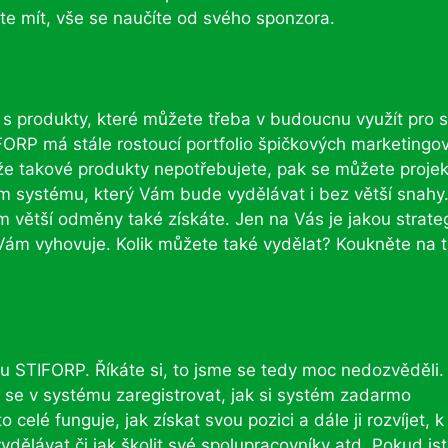
e mít, vše se naučíte od svého sponzora.
s produkty, které můžete třeba v budoucnu využít pro 
IFORP má stále rostoucí portfolio špičkových marketingo
iže takové produkty nepotřebujete, pak se můžete proje
ém systému, který Vám bude vydělávat i bez větší snahy
 větší odměny také získáte. Jen na Vás je jakou strateg
 Vám vyhovuje. Kolik můžete také vydělat? Koukněte na 
 STIFORP. Říkáte si, to jsme se tedy moc nedozvěděli.
se v systému zaregistrovat, jak si systém zadarmo
 celé funguje, jak získat svou pozici a dále ji rozvíjet, k
dělávat či jak školit své spolupracovníky atd. Pokud js