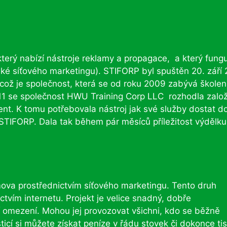
terý nabízí nástroje reklamy a propagace, a který fung
ké síťového marketingu). STIFORP byl spuštěn 20. září 
což je společnost, která se od roku 2009 zabývá školen
011 se společnost HWU Training Corp LLC rozhodla založ
ment. K tomu potřebovala nástroj jak své služby dostat d
STIFORP. Dala tak během pár měsíců příležitost výdělku
ova prostřednictvím síťového marketingu. Tento druh
tvím internetu. Projekt je velice snadný, dobře
 omezení. Mohou jej provozovat všichni, kdo se běžně
icí si můžete získat peníze v řádu stovek či dokonce tis