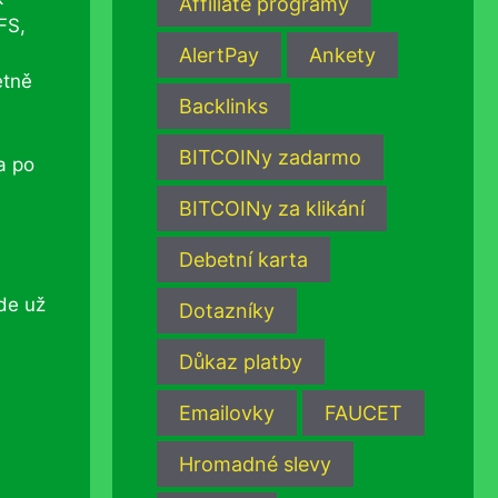
Affiliate programy
FS,
AlertPay
Ankety
etně
Backlinks
BITCOINy zadarmo
a po
BITCOINy za klikání
Debetní karta
kde už
Dotazníky
Důkaz platby
Emailovky
FAUCET
Hromadné slevy