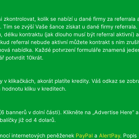
zkontrolovat, kolik se nabízí u dané firmy za referrala 
. Tím se zvýší Vaše šance získat u dané firmy referrala.
, délku kontraktu (jak dlouho musí být referral aktivní) a
kud referral nebude aktivní můžete kontrakt s ním zruši
ne nová nabídka. Každé potvrzení formuláře znamená jede
ář potvrdit 10krát.
 v klikačkách, akorát platíte kredity. Váš odkaz se zobr
 hodnotu kliku v kreditech.
6 bannerů v dolní části). Klikněte na „Advertise Here“ a
alíčky již od 4 dolarů.
mocí internetových peněženek
PayPal
a
AlertPay
. Popis