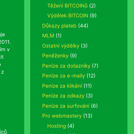
Těžení BITCOINů
(2)
Výdělek BITCOIN
(9)
Důkazy plateb
(44)
uje
MLM
(1)
2011.
Ostatní výdělky
(3)
ím v
Peněženky
(9)
it
o
Peníze za dotazníky
(7)
 z
Peníze za e-maily
(12)
Peníze za klikání
(11)
Peníze za odkazy
(3)
Peníze za surfování
(6)
Pro webmastery
(13)
Hosting
(4)
íců