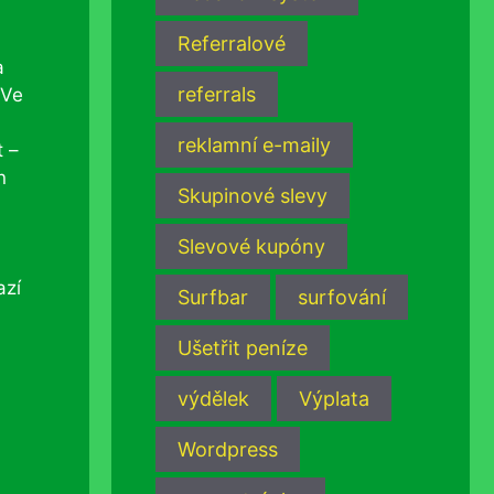
Referralové
a
referrals
 Ve
reklamní e-maily
t –
n
Skupinové slevy
Slevové kupóny
azí
Surfbar
surfování
Ušetřit peníze
výdělek
Výplata
Wordpress