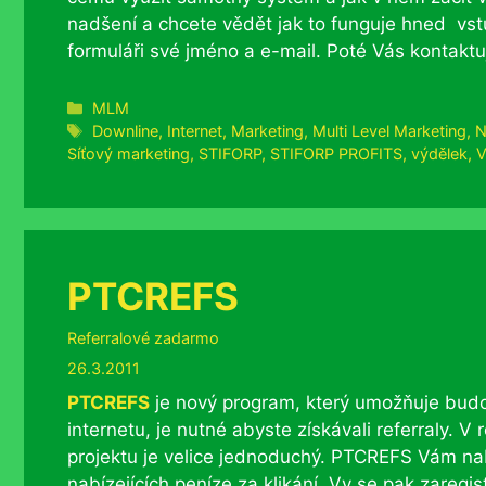
nadšení a chcete vědět jak to funguje hned vs
formuláři své jméno a e-mail. Poté Vás kontaktu
Rubriky
MLM
Štítky
Downline
,
Internet
,
Marketing
,
Multi Level Marketing
,
N
Síťový marketing
,
STIFORP
,
STIFORP PROFITS
,
výdělek
,
V
PTCREFS
Rubriky
Referralové zadarmo
26.3.2011
PTCREFS
je nový program, který umožňuje budo
internetu, je nutné abyste získávali referraly. V
projektu je velice jednoduchý. PTCREFS Vám nab
nabízejících peníze za klikání. Vy se pak zaregist