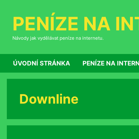
Přeskočit
na
PENÍZE NA I
obsah
Návody jak vydělávat peníze na internetu.
ÚVODNÍ STRÁNKA
PENÍZE NA INTER
Downline