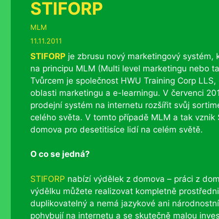
STIFORP
Rubriky
MLM
11.11.2011
STIFORP
je zbrusu nový marketingový systém, k
na principu MLM (Multi level marketingu nebo ta
Tvůrcem je společnost HWU Training Corp LLS, 
oblasti marketingu a e-learningu. V červenci 2
prodejní systém na internetu rozšířit svůj sorti
celého světa. V tomto případě MLM a tak vznik 
domova pro desetitisíce lidí na celém světě.
O co se jedná?
STIFORP
nabízí výdělek z domova – práci z dom
výdělku můžete realizovat kompletně prostřednic
duplikovatelný a nemá jazykové ani národnostní
pohybují na internetu a se skutečně malou invest