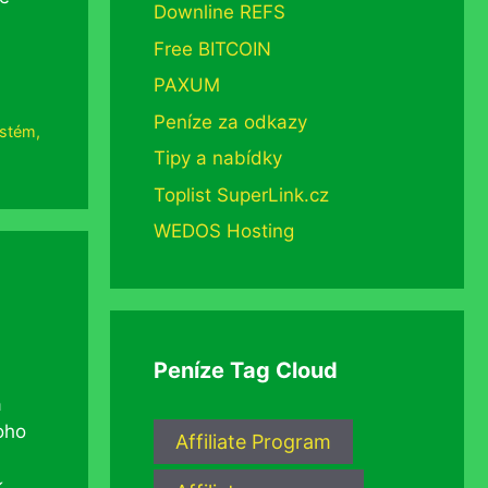
Downline REFS
Free BITCOIN
PAXUM
Peníze za odkazy
ystém
,
Tipy a nabídky
Toplist SuperLink.cz
WEDOS Hosting
Peníze Tag Cloud
a
toho
Affiliate Program
k