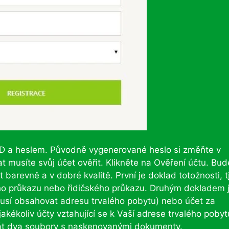
 ID a heslem. Původně vygenerované heslo si změňte v
t musíte svůj účet ověřit. Klikněte na Ověření účtu. Bud
arevně a v dobré kvalitě. První je doklad totožnosti, tj
o průkazu nebo řidičského průkazu. Druhým dokladem 
 (musí obsahovat adresu trvalého pobytu) nebo účet za
jakékoliv účty vztahující se k Vaší adrese trvalého pobyt
rát dva soubory s naskenovanými dokumenty.