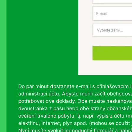
Do pár minut dostanete e-mail s přihlašovacím
administraci účtu. Abyste mohli začít obchodova
potřebovat dva doklady. Oba musíte naskenovat b
dvoustránka z pasu nebo obě strany občanskéh
ověření trvalého pobytu, tj. např. výpis z účtu
elektřinu, internet, plyn apod. (mohou se použít 
Nyní musíte vyplnit jednoduchý formulář a nah