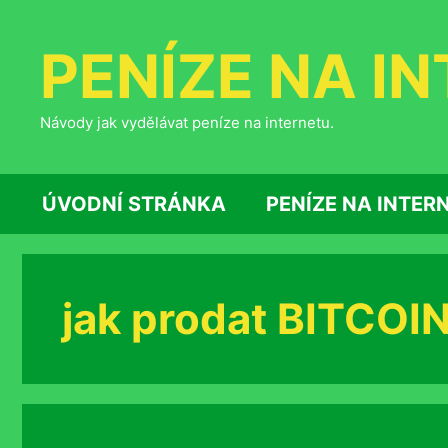
Přeskočit
na
PENÍZE NA I
obsah
Návody jak vydělávat peníze na internetu.
ÚVODNÍ STRÁNKA
PENÍZE NA INTER
jak prodat BITCOI