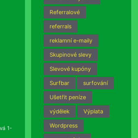
Referralové
referrals
reklamní e-maily
Skupinové slevy
Slevové kupóny
Surfbar
surfování
Ušetřit peníze
výdělek
Výplata
Wordpress
vá 1-