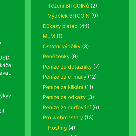
Těžení BITCOINů
(2)
Výdělek BITCOIN
(9)
Důkazy plateb
(44)
MLM
(1)
o
Ostatní výdělky
(3)
Peněženky
(9)
 USD.
okáže
Peníze za dotazníky
(7)
ávat.
Peníze za e-maily
(12)
Peníze za klikání
(11)
výkyv
Peníze za odkazy
(3)
Peníze za surfování
(6)
it
Pro webmastery
(13)
Hosting
(4)