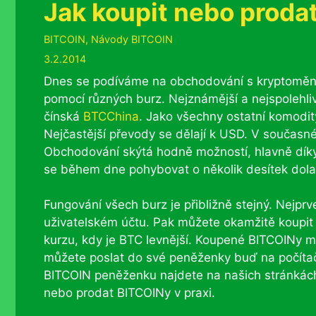
Jak koupit nebo proda
Rubriky
BITCOIN
,
Návody BITCOIN
3.2.2014
Dnes se podíváme na obchodování s kryptoměn
pomocí různých burz. Nejznámější a nejspolehlivě
čínská
BTCChina
. Jako všechny ostatní komodit
Nejčastější převody se dělají k USD. V souča
Obchodování skýtá hodně možností, hlavně díky
se během dne pohybovat o několik desítek dola
Fungování všech burz je přibližně stejný. Nejprv
uživatelském účtu. Pak můžete okamžitě koupit 
kurzu, kdy je BTC levnější. Koupené BITCOINy 
můžete poslat do své peněženky buď na počítač
BITCOIN peněženku najdete na našich stránkác
nebo prodat BITCOINy v praxi.