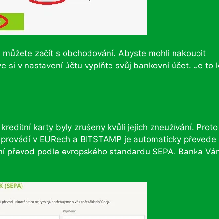
už můžete začít s obchodování. Abyste mohli nakoupit
e si v nastavení účtu vyplňte svůj bankovní účet. Je to k
editní karty byly zrušeny kvůli jejich zneužívání. Proto
e provádí v EURech a BITSTAMP je automaticky převede
vní převod podle evropského standardu SEPA. Banka Vá