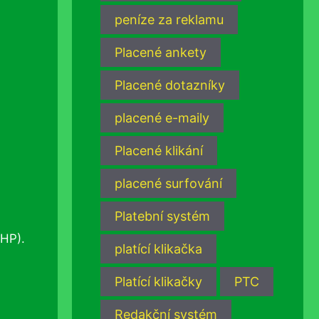
peníze za reklamu
Placené ankety
Placené dotazníky
placené e-maily
Placené klikání
placené surfování
Platební systém
EHP).
platící klikačka
Platící klikačky
PTC
Redakční systém