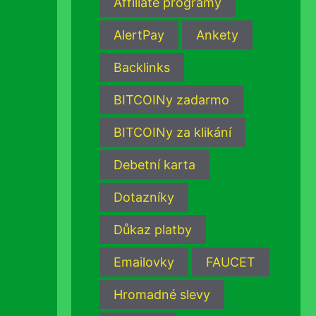
Affiliate programy
AlertPay
Ankety
Backlinks
BITCOINy zadarmo
BITCOINy za klikání
Debetní karta
Dotazníky
Důkaz platby
Emailovky
FAUCET
Hromadné slevy