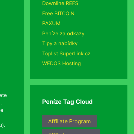
Downline REFS
Free BITCOIN
PAXUM
Peníze za odkazy
Tipy a nabídky
Toplist SuperLink.cz
WEDOS Hosting
ete
Peníze Tag Cloud
.
je
Affiliate Program
u).