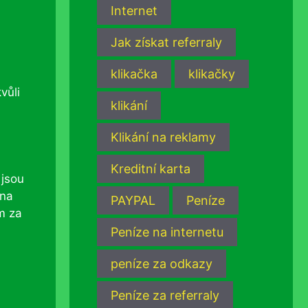
Internet
Jak získat referraly
klikačka
klikačky
vůli
klikání
Klikání na reklamy
Kreditní karta
 jsou
 na
PAYPAL
Peníze
m za
Peníze na internetu
peníze za odkazy
Peníze za referraly