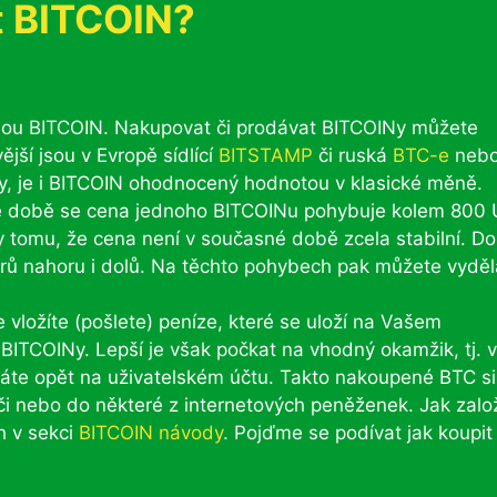
t BITCOIN?
ou BITCOIN. Nakupovat či prodávat BITCOINy můžete
jší jsou v Evropě sídlící
BITSTAMP
či ruská
BTC-e
neb
y, je i BITCOIN ohodnocený hodnotou v klasické měně.
sné době se cena jednoho BITCOINu pohybuje kolem 800
 tomu, že cena není v současné době zcela stabilní. D
rů nahoru i dolů. Na těchto pohybech pak můžete vyděl
e vložíte (pošlete) peníze, které se uloží na Vašem
BITCOINy. Lepší je však počkat na vhodný okamžik, tj. 
máte opět na uživatelském účtu. Takto nakoupené BTC si
i nebo do některé z internetových peněženek. Jak založ
h v sekci
BITCOIN návody
. Pojďme se podívat jak koupit