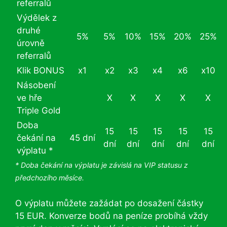
referralů
Výdělek z
druhé
5%
5%
10%
15%
20%
25%
úrovně
referralů
Klik BONUS
x1
x2
x3
x4
x6
x10
Násobení
ve hře
X
X
X
X
X
Triple Gold
Doba
15
15
15
15
15
čekání na
45 dní
dní
dní
dní
dní
dní
výplatu *
* Doba čekání na výplatu je závislá na VIP statusu z
předchozího měsíce.
O výplatu můžete zažádat po dosažení částky
15 EUR. Konverze bodů na peníze probíhá vždy