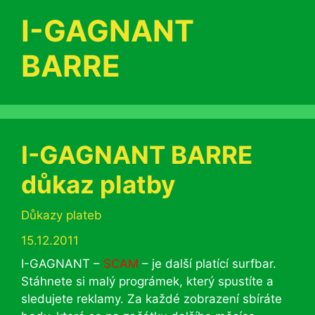
I-GAGNANT
BARRE
I-GAGNANT BARRE
důkaz platby
Rubriky
Důkazy plateb
15.12.2011
I-GAGNANT –
SCAM
– je další platící surfbar.
Stáhnete si malý prográmek, který spustíte a
sledujete reklamy. Za každé zobrazení sbíráte