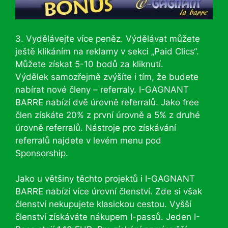
3. Vydělávejte více peněz. Výdělávat můžete
ještě klikáním na reklamy v sekci „Paid Clics“.
Můžete získat 5-10 bodů za kliknutí.
Výdělek samozřejmě zvýšíte i tím, že budete
nabírat nové členy – referraly. I-GAGNANT
BARRE nabízí dvě úrovně referralů. Jako free
člen získáte 20% z první úrovně a 5% z druhé
úrovně referralů. Nástroje pro získávání
referralů najdete v levém menu pod
Sponsorship.
Jako u většiny těchto projektů i I-GAGNANT
BARRE nabízí více úrovní členství. Zde si však
členství nekupujete klasickou cestou. Vyšší
členství získáváte nákupem I-passů. Jeden I-