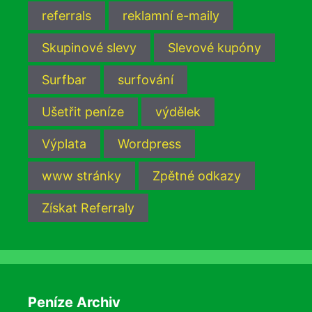
referrals
reklamní e-maily
Skupinové slevy
Slevové kupóny
Surfbar
surfování
Ušetřit peníze
výdělek
Výplata
Wordpress
www stránky
Zpětné odkazy
Získat Referraly
Peníze Archiv