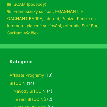
Rubriky
SCAM (podvody)
Štítky
Francouzský surfbar
,
I-GAGNANT
,
I-
GAGNANT BARRE
,
Internet
,
Peníze
,
Peníze na
internetu
,
placené surfování
,
referrals
,
Surf Bar
,
Surfbar
,
výdělek
Kategorie
Affiliate Programy
(13)
BITCOIN
(14)
Návody BITCOIN
(4)
Těžení BITCOINů
(2)