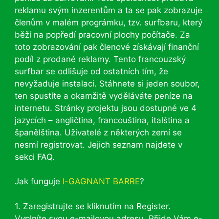
reklamu svým inzerentům a ta se pak zobrazuje
členům v malém prográmku, tzv. surfbaru, který
běží na popředí pracovní plochy počítače. Za
toto zobrazování pak členové získávají finanční
podíl z prodané reklamy. Tento francouzský
surfbar se odlišuje od ostatních tím, že
nevyžaduje instalaci. Stáhnete si jeden soubor,
ten spustíte a okamžitě vyděláváte peníze na
internetu. Stránky projektu jsou dostupné ve 4
jazycích – angličtina, francouština, italština a
španělština. Uživatelé z některých zemí se
nesmí registrovat. Jejich seznam najdete v
sekci FAQ.
Jak funguje
I-GAGNANT BARRE
?
1. Zaregistrujte se kliknutím na Register.
Vyplníte svou e-mailovou adresu. Přijde Vám e-