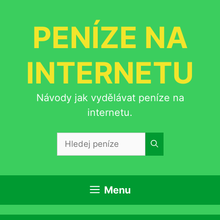
Přeskočit
na
PENÍZE NA
obsah
INTERNETU
Návody jak vydělávat peníze na
internetu.
Hledat:
Menu