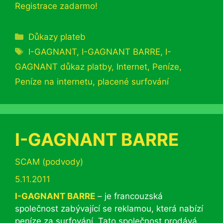
Registrace zadarmo!
Rubriky
Důkazy plateb
Štítky
I-GAGNANT
,
I-GAGNANT BARRE
,
I-
GAGNANT důkaz platby
,
Internet
,
Peníze
,
Peníze na internetu
,
placené surfování
I-GAGNANT BARRE
Rubriky
SCAM (podvody)
5.11.2011
I-GAGNANT BARRE
– je francouzská
společnost zabývající se reklamou, která nabízí
peníze za surfování. Tato společnost prodává