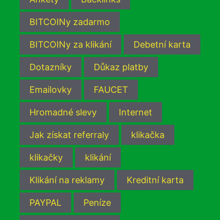
BITCOINy zadarmo
BITCOINy za klikání
Debetní karta
Dotazníky
Důkaz platby
Emailovky
FAUCET
Hromadné slevy
Internet
Jak získat referraly
klikačka
klikačky
klikání
Klikání na reklamy
Kreditní karta
PAYPAL
Peníze