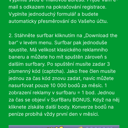
mail s odkazem na pokračování registrace.
Vyplníte jednoduchý formulář a budete
automaticky přesměrování do Vašeho účtu.
2. Stáhněte surfbar kliknutím na „Download the
bar“ v levém menu. Surfbar pak jednoduše
spustíte. Má velikost klasického reklamního
baneru a můžete ho mít spuštěn zároveň s
dalším surfbary. Po spuštění musíte zadar 3
písmenný kód (captcha). Jako free člen musíte
jednou za čas kód znovu zadat, navíc můžete
nasurfovat pouze 10 000 bodů za měsíc. 1
zobrazení reklamy v surfbaru = 1 bod. Jednou
za čas se objeví v SurfBaru BONUS. Když na něj
kliknete získáte další body. Konverze bodů na
peníze probíhá vždy první den v měsíci.