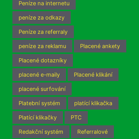
Peníze na internetu
peníze za odkazy
Peníze za referraly
peníze za reklamu
Placené ankety
Placené dotazníky
placené e-maily
Placené klikání
placené surfování
Platební systém
platící klikačka
Platící klikačky
PTC
Redakční systém
Referralové