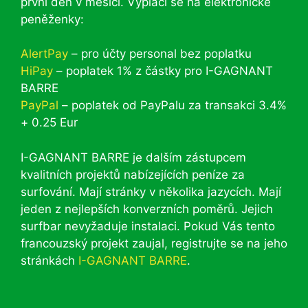
první den v měsíci. Vyplácí se na elektronické
peněženky:
AlertPay
– pro účty personal bez poplatku
HiPay
– poplatek 1% z částky pro I-GAGNANT
BARRE
PayPal
– poplatek od PayPalu za transakci 3.4%
+ 0.25 Eur
I-GAGNANT BARRE je dalším zástupcem
kvalitních projektů nabízejících peníze za
surfování. Mají stránky v několika jazycích. Mají
jeden z nejlepších konverzních poměrů. Jejich
surfbar nevyžaduje instalaci. Pokud Vás tento
francouzský projekt zaujal, registrujte se na jeho
stránkách
I-GAGNANT BARRE
.