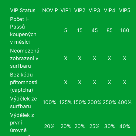
VIP Status
NOVIP
VIP1
VIP2
VIP3
VIP4
VIP5
Počet I-
Passů
5
15
45
85
160
koupených
v měsíci
Neomezená
zobrazení v
X
X
X
X
X
surfbaru
Bez kódu
přítomnosti
X
X
X
X
X
(captcha)
Výdělek ze
100%
125%
150%
200%
250%
400%
surfbaru
Výdělek z
první
20%
20%
20%
25%
30%
40%
úrovně