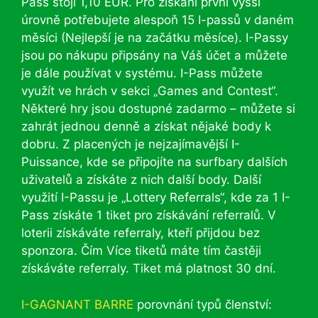
Pass stojí 1,10 EUR. Pro získání první vyšší
úrovně potřebujete alespoň 15 I-passů v daném
měsíci (Nejlepší je na začátku měsíce). I-Passy
jsou po nákupu připsány na Váš účet a můžete
je dále používat v systému. I-Pass můžete
využít ve hrách v sekci „Games and Contest“.
Některé hry jsou dostupné zadarmo – můžete si
zahrát jednou denně a získat nějaké body k
dobru. Z placených je nejzajímavější I-
Puissance, kde se připojíte na surfbary dalších
uživatelů a získáte z nich další body. Další
využití I-Passu je „Lottery Referrals“, kde za 1 I-
Pass získáte 1 tiket pro získávání referralů. V
loterii získáváte referraly, kteří přijdou bez
sponzora. Čím Více tiketů máte tím častěji
získáváte referraly. Tiket má platnost 30 dní.
I-GAGNANT BARRE
porovnání typů členství: