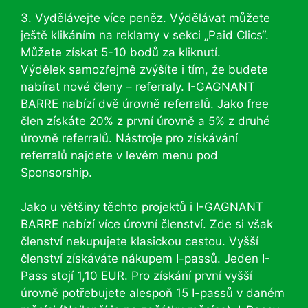
3. Vydělávejte více peněz. Výdělávat můžete
ještě klikáním na reklamy v sekci „Paid Clics“.
Můžete získat 5-10 bodů za kliknutí.
Výdělek samozřejmě zvýšíte i tím, že budete
nabírat nové členy – referraly. I-GAGNANT
BARRE nabízí dvě úrovně referralů. Jako free
člen získáte 20% z první úrovně a 5% z druhé
úrovně referralů. Nástroje pro získávání
referralů najdete v levém menu pod
Sponsorship.
Jako u většiny těchto projektů i I-GAGNANT
BARRE nabízí více úrovní členství. Zde si však
členství nekupujete klasickou cestou. Vyšší
členství získáváte nákupem I-passů. Jeden I-
Pass stojí 1,10 EUR. Pro získání první vyšší
úrovně potřebujete alespoň 15 I-passů v daném