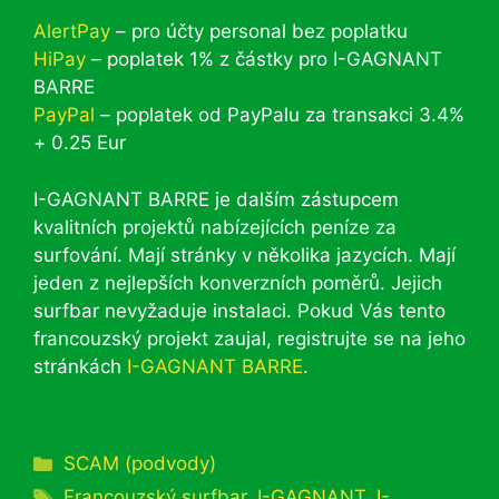
AlertPay
– pro účty personal bez poplatku
HiPay
– poplatek 1% z částky pro I-GAGNANT
BARRE
PayPal
– poplatek od PayPalu za transakci 3.4%
+ 0.25 Eur
I-GAGNANT BARRE je dalším zástupcem
kvalitních projektů nabízejících peníze za
surfování. Mají stránky v několika jazycích. Mají
jeden z nejlepších konverzních poměrů. Jejich
surfbar nevyžaduje instalaci. Pokud Vás tento
francouzský projekt zaujal, registrujte se na jeho
stránkách
I-GAGNANT BARRE
.
Rubriky
SCAM (podvody)
Štítky
Francouzský surfbar
,
I-GAGNANT
,
I-