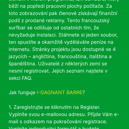
běží na popředí pracovní plochy počítače. Za
toto zobrazování pak členové získávají finanční
podíl z prodané reklamy. Tento francouzský
surfbar se odlišuje od ostatních tím, že
nevyžaduje instalaci. Stáhnete si jeden soubor,
ten spustíte a okamžitě vyděláváte peníze na
internetu. Stránky projektu jsou dostupné ve 4
jazycích – angličtina, francouština, italština a
španělština. Uživatelé z některých zemí se
nesmí registrovat. Jejich seznam najdete v
sekci FAQ.
Jak funguje
I-GAGNANT BARRE
?
1. Zaregistrujte se kliknutím na Register.
Vyplníte svou e-mailovou adresu. Přijde Vám e-
mail s odkazem na pokračování registrace.
Vyplníte jednoduchý formulář a budete