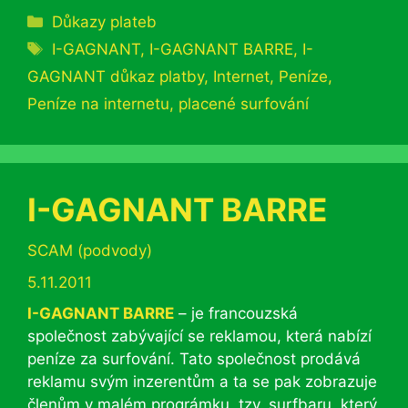
Rubriky
Důkazy plateb
Štítky
I-GAGNANT
,
I-GAGNANT BARRE
,
I-
GAGNANT důkaz platby
,
Internet
,
Peníze
,
Peníze na internetu
,
placené surfování
I-GAGNANT BARRE
Rubriky
SCAM (podvody)
5.11.2011
I-GAGNANT BARRE
– je francouzská
společnost zabývající se reklamou, která nabízí
peníze za surfování. Tato společnost prodává
reklamu svým inzerentům a ta se pak zobrazuje
členům v malém prográmku, tzv. surfbaru, který