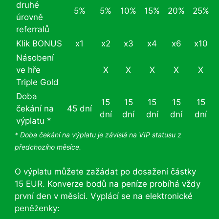
druhé
5%
5%
10%
15%
20%
25%
úrovně
referralů
Klik BONUS
x1
x2
x3
x4
x6
x10
Násobení
ve hře
X
X
X
X
X
Triple Gold
Doba
15
15
15
15
15
čekání na
45 dní
dní
dní
dní
dní
dní
výplatu *
* Doba čekání na výplatu je závislá na VIP statusu z
předchozího měsíce.
O výplatu můžete zažádat po dosažení částky
15 EUR. Konverze bodů na peníze probíhá vždy
první den v měsíci. Vyplácí se na elektronické
peněženky: