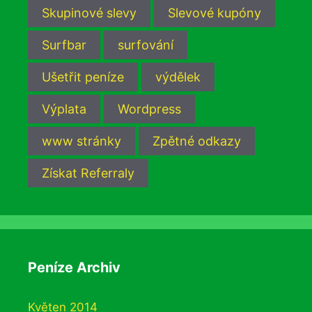
Skupinové slevy
Slevové kupóny
Surfbar
surfování
Ušetřit peníze
výdělek
Výplata
Wordpress
www stránky
Zpětné odkazy
Získat Referraly
Peníze Archiv
Květen 2014