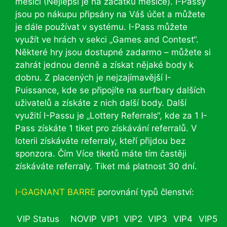
měsíci (Nejlepší je na začátku měsíce). I-Passy
jsou po nákupu připsány na Váš účet a můžete
je dále používat v systému. I-Pass můžete
využít ve hrách v sekci „Games and Contest“.
Některé hry jsou dostupné zadarmo – můžete si
zahrát jednou denně a získat nějaké body k
dobru. Z placených je nejzajímavější I-
Puissance, kde se připojíte na surfbary dalších
uživatelů a získáte z nich další body. Další
využití I-Passu je „Lottery Referrals“, kde za 1 I-
Pass získáte 1 tiket pro získávání referralů. V
loterii získáváte referraly, kteří přijdou bez
sponzora. Čím Více tiketů máte tím častěji
získáváte referraly. Tiket má platnost 30 dní.
I-GAGNANT BARRE
porovnání typů členství:
VIP Status
NOVIP
VIP1
VIP2
VIP3
VIP4
VIP5