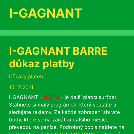
I-GAGNANT
I-GAGNANT BARRE
důkaz platby
Rubriky
Důkazy plateb
15.12.2011
I-GAGNANT –
SCAM
– je další platící surfbar.
Stáhnete si malý prográmek, který spustíte a
sledujete reklamy. Za každé zobrazení sbíráte
body, které se na začátku dalšího měsíce
převedou na peníze. Podrobný popis najdete na