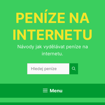
Přeskočit
na
PENÍZE NA
obsah
INTERNETU
Návody jak vydělávat peníze na
internetu.
Hledat:
Menu