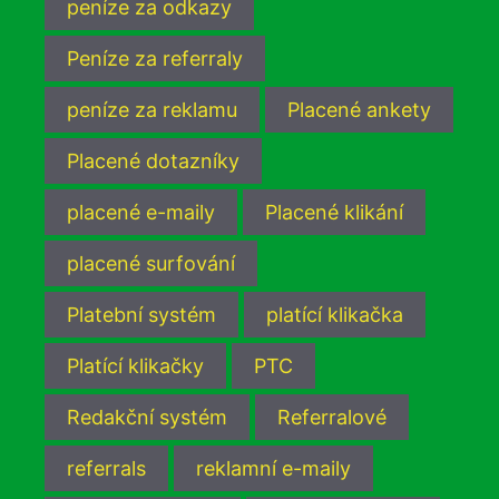
peníze za odkazy
Peníze za referraly
peníze za reklamu
Placené ankety
Placené dotazníky
placené e-maily
Placené klikání
placené surfování
Platební systém
platící klikačka
Platící klikačky
PTC
Redakční systém
Referralové
referrals
reklamní e-maily