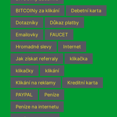
BITCOINy za klikání
Debetní karta
Dotazníky
Důkaz platby
Emailovky
FAUCET
Hromadné slevy
Internet
Jak získat referraly
klikačka
klikačky
klikání
Klikání na reklamy
Kreditní karta
PAYPAL
Peníze
Peníze na internetu