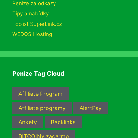
Peníze za odkazy
Tipy a nabídky
Toplist SuperLink.cz
WEDOS Hosting
Peníze Tag Cloud
Affiliate Program
Affiliate programy
AlertPay
Ankety
Backlinks
BITCOINy zadarmo