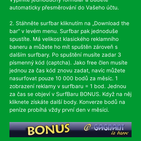
automaticky přesměrování do Vašeho účtu.
2. Stáhněte surfbar kliknutím na „Download the
bar“ v levém menu. Surfbar pak jednoduše
spustíte. Má velikost klasického reklamního
baneru a můžete ho mít spuštěn zároveň s
dalším surfbary. Po spuštění musíte zadar 3
písmenný kód (captcha). Jako free člen musíte
jednou za čas kód znovu zadat, navíc můžete
nasurfovat pouze 10 000 bodů za měsíc. 1
zobrazení reklamy v surfbaru = 1 bod. Jednou
za čas se objeví v SurfBaru BONUS. Když na něj
kliknete získáte další body. Konverze bodů na
peníze probíhá vždy první den v měsíci.