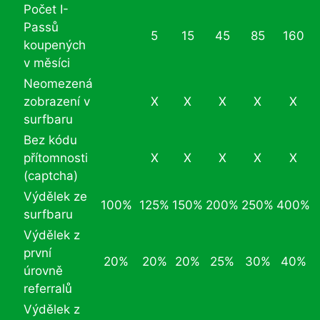
Počet I-
Passů
5
15
45
85
160
koupených
v měsíci
Neomezená
zobrazení v
X
X
X
X
X
surfbaru
Bez kódu
přítomnosti
X
X
X
X
X
(captcha)
Výdělek ze
100%
125%
150%
200%
250%
400%
surfbaru
Výdělek z
první
20%
20%
20%
25%
30%
40%
úrovně
referralů
Výdělek z