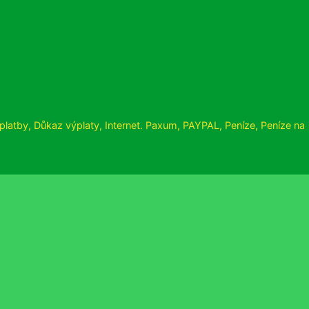
platby
,
Důkaz výplaty
,
Internet. Paxum
,
PAYPAL
,
Peníze
,
Peníze na