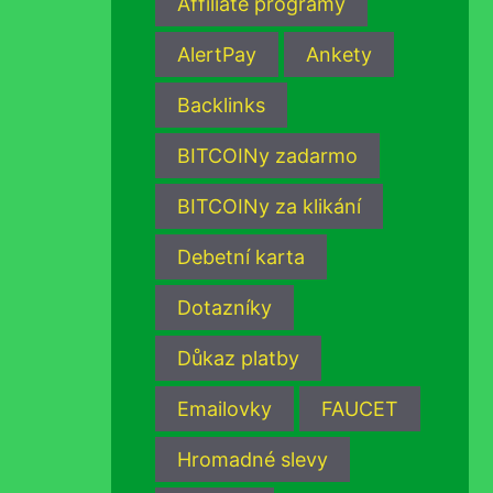
Affiliate programy
AlertPay
Ankety
Backlinks
BITCOINy zadarmo
BITCOINy za klikání
Debetní karta
Dotazníky
Důkaz platby
Emailovky
FAUCET
Hromadné slevy