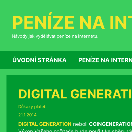
Přeskočit
na
PENÍZE NA I
obsah
Návody jak vydělávat peníze na internetu.
ÚVODNÍ STRÁNKA
PENÍZE NA INTER
DIGITAL GENERATI
Rubriky
Důkazy plateb
21.1.2014
DIGITAL GENERATION
neboli
COINGENERATIO
Výkon Vašeho počítače bude použit ke sběru vir