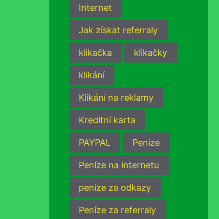
Internet
Jak získat referraly
klikačka
klikačky
klikání
Klikání na reklamy
Kreditní karta
PAYPAL
Peníze
Peníze na internetu
peníze za odkazy
Peníze za referraly