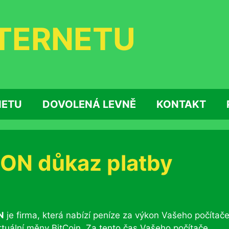
NTERNETU
NETU
DOVOLENÁ LEVNĚ
KONTAKT
ON důkaz platby
N
je firma, která nabízí peníze za výkon Vašeho počítače
tuální měny BitCoin. Za tento čas Vašeho počítače