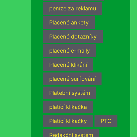
peníze za reklamu
Placené ankety
Placené dotazníky
placené e-maily
Placené klikání
placené surfování
Platební systém
platící klikačka
Platící klikačky
PTC
Redakční systém