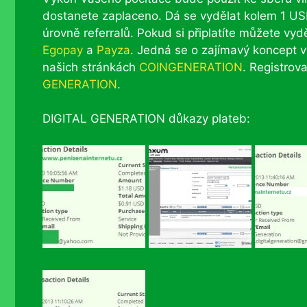
dostanete zaplaceno. Dá se vydělat kolem 1 US
úrovně referralů. Pokud si připlatíte můžete vy
Egopay
a
Payza
. Jedná se o zajímavý koncept 
našich stránkách
COINGENERATION
. Registrov
GENERATION
.
DIGITAL GENERATION důkazy plateb: