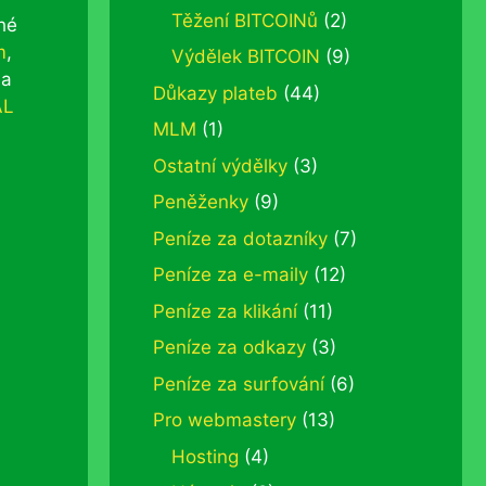
Těžení BITCOINů
(2)
hé
m
,
Výdělek BITCOIN
(9)
na
Důkazy plateb
(44)
AL
MLM
(1)
Ostatní výdělky
(3)
Peněženky
(9)
Peníze za dotazníky
(7)
Peníze za e-maily
(12)
Peníze za klikání
(11)
Peníze za odkazy
(3)
Peníze za surfování
(6)
Pro webmastery
(13)
Hosting
(4)