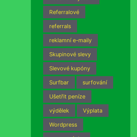
Referralové
referrals
reklamní e-maily
Skupinové slevy
Slevové kupóny
Surfbar
surfování
Ušetřit peníze
výdělek
Výplata
Wordpress