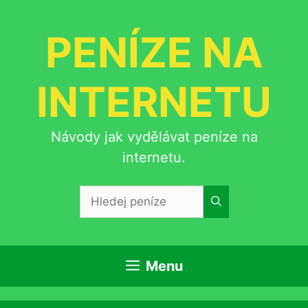
Přeskočit
na
PENÍZE NA
obsah
INTERNETU
Návody jak vydělávat peníze na
internetu.
Hledat:
Menu