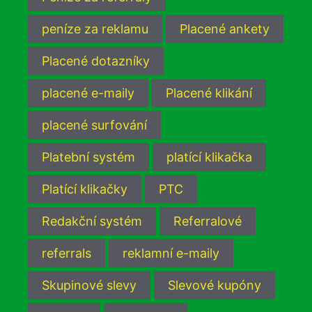
peníze za reklamu
Placené ankety
Placené dotazníky
placené e-maily
Placené klikání
placené surfování
Platební systém
platící klikačka
Platící klikačky
PTC
Redakční systém
Referralové
referrals
reklamní e-maily
Skupinové slevy
Slevové kupóny