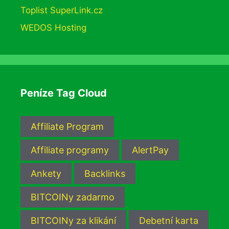
Toplist SuperLink.cz
WEDOS Hosting
Peníze Tag Cloud
Affiliate Program
Affiliate programy
AlertPay
Ankety
Backlinks
BITCOINy zadarmo
BITCOINy za klikání
Debetní karta