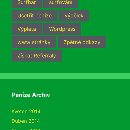
Surfbar
surfování
Ušetřit peníze
výdělek
Výplata
Wordpress
www stránky
Zpětné odkazy
Získat Referraly
Peníze Archiv
Květen 2014
Duben 2014