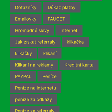
Dotazníky
Důkaz platby
Emailovky
FAUCET
Hromadné slevy
Internet
Jak získat referraly
klikačka
klikačky
klikání
Klikání na reklamy
Kreditní karta
PAYPAL
Peníze
Peníze na internetu
peníze za odkazy
Peníze za referraly