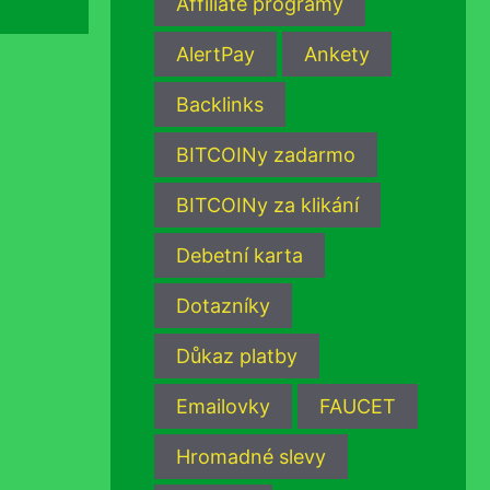
Affiliate programy
AlertPay
Ankety
Backlinks
BITCOINy zadarmo
BITCOINy za klikání
Debetní karta
Dotazníky
Důkaz platby
Emailovky
FAUCET
Hromadné slevy