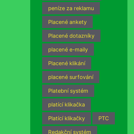
peníze za reklamu
Placené ankety
Placené dotazníky
placené e-maily
Placené klikání
placené surfování
Platební systém
platící klikačka
Platící klikačky
PTC
Redakční systém