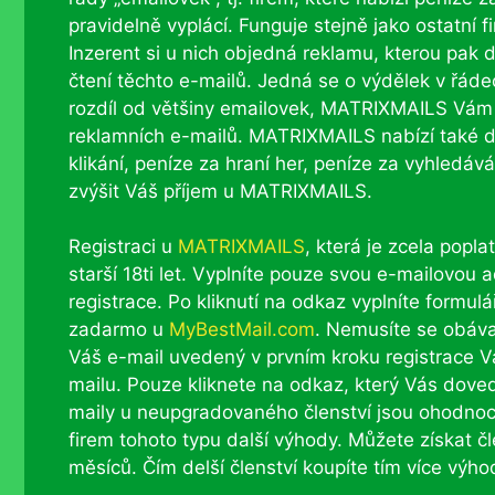
pravidelně vyplácí. Funguje stejně jako ostatní f
Inzerent si u nich objedná reklamu, kterou pak 
čtení těchto e-mailů. Jedná se o výdělek v řáde
rozdíl od většiny emailovek, MATRIXMAILS Vám
reklamních e-mailů. MATRIXMAILS nabízí také da
klikání, peníze za hraní her, peníze za vyhledá
zvýšit Váš příjem u MATRIXMAILS.
Registraci u
MATRIXMAILS
, která je zcela popl
starší 18ti let. Vyplníte pouze svou e-mailovou
registrace. Po kliknutí na odkaz vyplníte formul
zadarmo u
MyBestMail.com
. Nemusíte se obáva
Váš e-mail uvedený v prvním kroku registrace V
mailu. Pouze kliknete na odkaz, který Vás dove
maily u neupgradovaného členství jsou ohodnoce
firem tohoto typu další výhody. Můžete získat čl
měsíců. Čím delší členství koupíte tím více výho