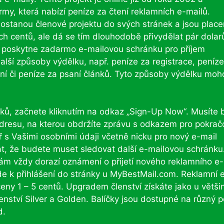
irmy, která nabízí peníze za čtení reklamních e-mailů.
dostanou členové projektu do svých stránek a jsou place
ch centů, ale dá se tím dlouhodobě přivydělat pár dolar
 poskytne zadarmo e-mailovou schránku pro příjem
lší způsoby výdělku, např. peníze za registrace, peníze
vání či peníze za psaní článků. Tyto způsoby výdělku moh
atků, začnete kliknutím na odkaz „Sign-Up Now“. Musíte 
 adresu, na kterou obdržíte zprávu s odkazem pro pokrač
ář s Vašimi osobními údaji včetně nicku pro nový e-mail
t, že budete muset sledovat další e-mailovou schránku
ám vždy dorazí oznámení o přijetí nového reklamního e-
de k přihlášení do stránky u MyBestMail.com. Reklamní 
ny 1 – 5 centů. Upgradem členství získáte jako u větši
enství Silver a Golden. Balíčky jsou dostupné na různý 
d.