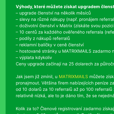
Výhody, které můžete získat upgradem člens
– upgrade členství na několik měsíců
– slevy na různé nákupy (např. pronájem referra
– doživotní členství v Matrix (získáte svou pozi
– 10 centů za každého ověřeného referrala (refer
– podíly z nákupů referralů
– reklamní balíčky v ceně členství
– hostované stránky u MATRIXMAILS zadarmo n
– výplata kdykoliv
Ceny upgrade začínají na 25 dolarech za půlroční
Jak jsem již zmínil, u
MATRIXMAILS
můžete získá
pronajmout. Většina firem nabízejících peníze z
od 10 dolarů za 10 referralů až po 100 referralů 
relativně nízká, ale to je dáno tím, že se nejedn
Kolik za to? Členové registrovaní zadarmo získají