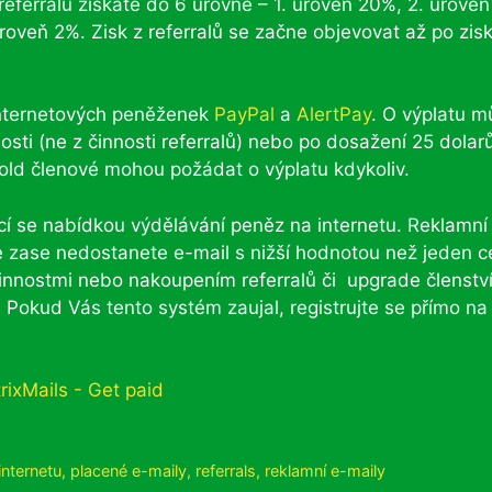
referralů získáte do 6 úrovně – 1. úroveň 20%, 2. úrove
roveň 2%. Zisk z referralů se začne objevovat až po zis
nternetových peněženek
PayPal
a
AlertPay
. O výplatu m
osti (ne z činnosti referralů) nebo po dosažení 25 dolar
Gold členové mohou požádat o výplatu kdykoliv.
cí se nabídkou výdělávání peněz na internetu. Reklamní
le zase nedostanete e-mail s nižší hodnotou než jeden c
 činnostmi nebo nakoupením referralů či upgrade členství
 Pokud Vás tento systém zaujal, registrujte se přímo na
internetu
,
placené e-maily
,
referrals
,
reklamní e-maily