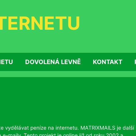
NTERNETU
NETU
DOVOLENÁ LEVNĚ
KONTAKT
te vydělávat peníze na internetu. MATRIXMAILS je další 
a e-maily. Tento projekt je online již od roku 2002 a