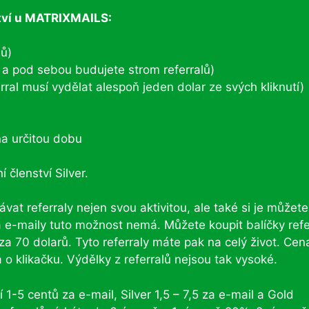
tví u MATRIXMAILS:
lů)
ci a pod sebou budujete strom referralů)
ral musí vydělat alespoň jeden dolar ze svých kliknutí)
a určitou dobu
 členství Silver.
vat referraly nejen svou aktivitou, ale také si je můžete
a e-maily tuto možnost nemá. Můžete koupit balíčky refe
za 70 dolarů. Tyto referraly máte pak na celý život. Cen
á o klikačku. Výdělky z referralů nejsou tak vysoké.
 1-5 centů za e-mail, Silver 1,5 – 7,5 za e-mail a Gold