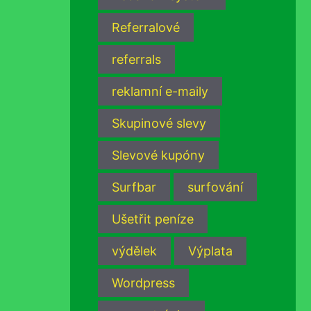
Referralové
referrals
reklamní e-maily
Skupinové slevy
Slevové kupóny
Surfbar
surfování
Ušetřit peníze
výdělek
Výplata
Wordpress