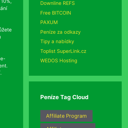
ň 10%,
Downline REFS
kání
Free BITCOIN
PAXUM
ůžete
Peníze za odkazy
ů
Tipy a nabídky
Toplist SuperLink.cz
 e-
WEDOS Hosting
ent.
.
Peníze Tag Cloud
Affiliate Program