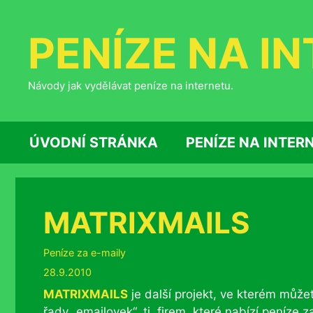
Přeskočit
na
PENÍZE NA I
obsah
Návody jak vydělávat peníze na internetu.
ÚVODNÍ STRÁNKA
PENÍZE NA INTER
MATRIXMAILS
Rubriky
Peníze za e-maily
28.9.2010
MATRIXMAILS
je další projekt, ve kterém může
řady „emailovek“, tj. firem, které nabízí peníze z