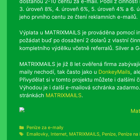
dostanou 2-10 centů za e-mail. Podíl z činnosti 
3. úroveň 8%, 4. úroveň 6%, 5. úroveň 4% a 6. ú
jeho prvního centu ze čtení reklamních e-mailů.
Výplata u MATRIXMAILS je prováděna pomocí i
požádat buď po dosažení 2 dolarů z vlastní činn
kompletního výdělku včetně referralů. Silver a 
MATRIXMAILS je již 8 let ověřená firma zabývají
maily nechodí, tak často jako u
DonkeyMails
, a
Přivydělat si v tomto projektu můžete i dalšími
Výhodou je i další e-mailová schránka zadarmo.
stránkách
MATRIXMAILS
.
Rubriky
Peníze za e-maily
Štítky
Emailovky
,
Internet
,
MATRIXMAILS
,
Peníze
,
Peníze na 