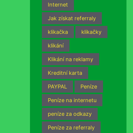
Internet
Jak získat referraly
klikačka
klikačky
klikání
Klikání na reklamy
Kreditní karta
PAYPAL
Peníze
Peníze na internetu
peníze za odkazy
Peníze za referraly