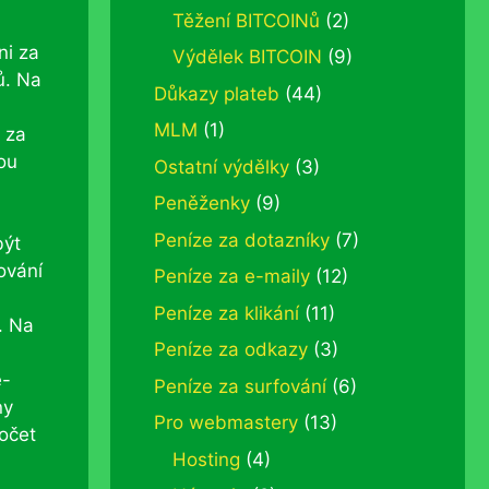
Těžení BITCOINů
(2)
ni za
Výdělek BITCOIN
(9)
ů. Na
Důkazy plateb
(44)
MLM
(1)
 za
ou
Ostatní výdělky
(3)
Peněženky
(9)
Peníze za dotazníky
(7)
být
ování
Peníze za e-maily
(12)
Peníze za klikání
(11)
. Na
Peníze za odkazy
(3)
e-
Peníze za surfování
(6)
ny
Pro webmastery
(13)
počet
Hosting
(4)