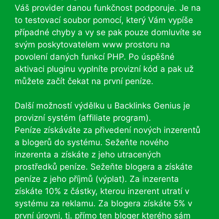
Váš provider danou funkčnost podporuje. Je na
to testovací soubor pomocí, který Vám vypíše
případné chyby a vy se pak pouze domluvíte se
svým poskytovatelem www prostoru na
povolení daných funkcí PHP. Po úspěšné
aktivaci pluginu vyplníte provizní kód a pak už
můžete začít čekat na první peníze.
Další možností výdělku u Backlinks Genius je
provizní systém (affiliate program).
Peníze získáváte za přivedení nových inzerentů
a blogerů do systému. Sežeňte nového
inzerenta a získáte z jeho utracených
prostředků peníze. Sežeňte blogera a získáte
peníze z jeho příjmů (výplat). Za inzerenta
získáte 10% z částky, kterou inzerent utratí v
systému za reklamu. Za blogera získáte 5% v
první úrovni, tj. přímo ten bloger kterého sám