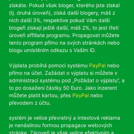
získáte. Pokud však bloger, kterého jste získal
(tj. druhá úroveň), získá další blogery, máš z
nich další
3%, respektive pokud Vám další
blogeři získají ještě další, máš 2%, to jest třetí
úroveň affiliate programu. Propagovat můžete
tento program přímo na svých stránkách nebo
blogu umístěním odkazu s Vaším ID.
Výplata probíhá pomocí systému
PayPal
nebo
přímo na účet. Zažádat o výplatu si můžete v
administraci systému pod „Požádat o výplatu“, a
to po dosažení částky 50 Euro. Jako inzerent
můžete platit kartou, přes
PayPal
nebo
převodem z účtu.
systém je velice převratný a intextová reklama
je nenásilnou formou propagace webových
stránke. Zároveň je však velice efektivním a