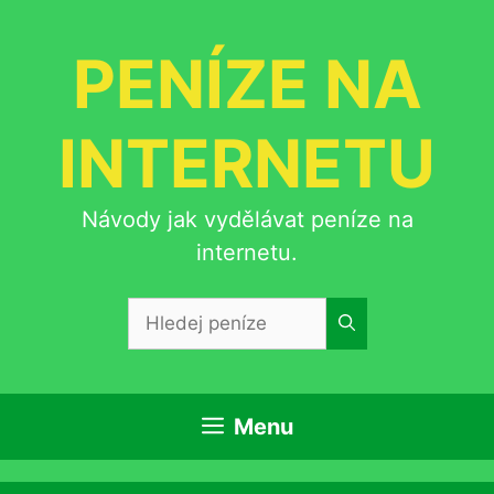
Přeskočit
na
PENÍZE NA
obsah
INTERNETU
Návody jak vydělávat peníze na
internetu.
Hledat:
Menu