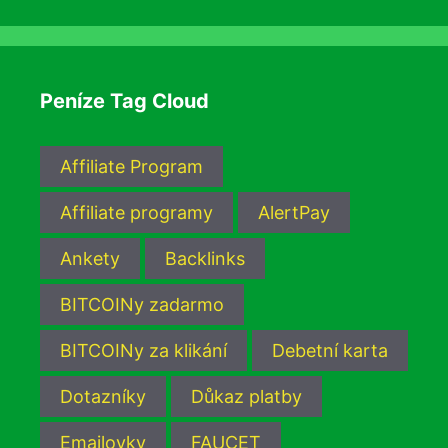
Peníze Tag Cloud
Affiliate Program
Affiliate programy
AlertPay
Ankety
Backlinks
BITCOINy zadarmo
BITCOINy za klikání
Debetní karta
Dotazníky
Důkaz platby
Emailovky
FAUCET