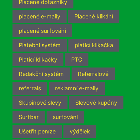
Placené dotazníky
placené e-maily
Placené klikání
placené surfování
Platební systém
platící klikačka
Platící klikačky
PTC
Redakční systém
Referralové
referrals
reklamní e-maily
Skupinové slevy
Slevové kupóny
Surfbar
surfování
Ušetřit peníze
výdělek