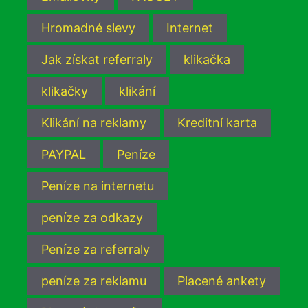
Hromadné slevy
Internet
Jak získat referraly
klikačka
klikačky
klikání
Klikání na reklamy
Kreditní karta
PAYPAL
Peníze
Peníze na internetu
peníze za odkazy
Peníze za referraly
peníze za reklamu
Placené ankety