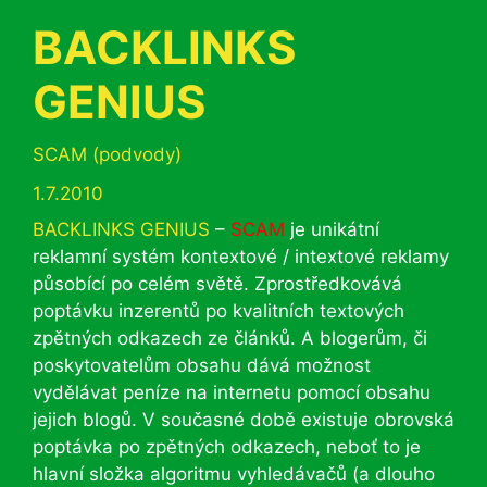
BACKLINKS
GENIUS
Rubriky
SCAM (podvody)
1.7.2010
BACKLINKS GENIUS
–
SCAM
je unikátní
reklamní systém kontextové / intextové reklamy
působící po celém světě. Zprostředkovává
poptávku inzerentů po kvalitních textových
zpětných odkazech ze článků. A blogerům, či
poskytovatelům obsahu dává možnost
vydělávat peníze na internetu pomocí obsahu
jejich blogů. V současné době existuje obrovská
poptávka po zpětných odkazech, neboť to je
hlavní složka algoritmu vyhledávačů (a dlouho