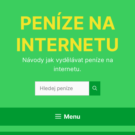
Přeskočit
na
PENÍZE NA
obsah
INTERNETU
Návody jak vydělávat peníze na
internetu.
Hledat:
Menu