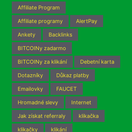
Affiliate Program
Affiliate programy
AlertPay
Ankety
Backlinks
BITCOINy zadarmo
BITCOINy za klikání
Debetní karta
Dotazníky
Důkaz platby
Emailovky
FAUCET
Hromadné slevy
Internet
Jak získat referraly
klikačka
klikačky
klikání