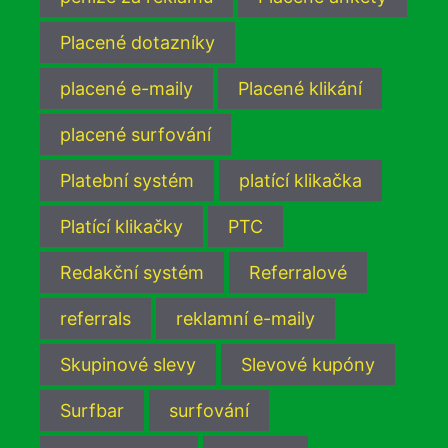
Placené dotazníky
placené e-maily
Placené klikání
placené surfování
Platební systém
platící klikačka
Platící klikačky
PTC
Redakční systém
Referralové
referrals
reklamní e-maily
Skupinové slevy
Slevové kupóny
Surfbar
surfování