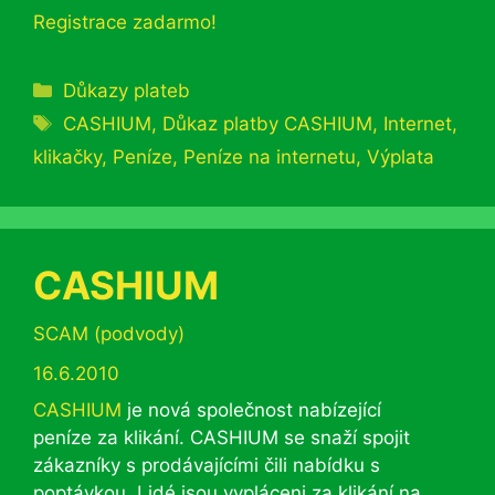
Registrace zadarmo!
Rubriky
Důkazy plateb
Štítky
CASHIUM
,
Důkaz platby CASHIUM
,
Internet
,
klikačky
,
Peníze
,
Peníze na internetu
,
Výplata
CASHIUM
Rubriky
SCAM (podvody)
16.6.2010
CASHIUM
je nová společnost nabízející
peníze za klikání. CASHIUM se snaží spojit
zákazníky s prodávajícími čili nabídku s
poptávkou. Lidé jsou vypláceni za klikání na