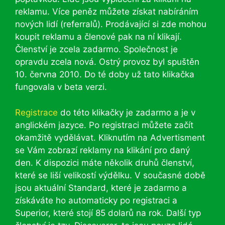
reklamu. Více peněz můžete získat nabíráním
nových lidí (referralů). Prodávající si zde mohou
koupit reklamu a členové pak na ní klikají.
Členství je zcela zadarmo. Společnost je
opravdu zcela nová. Ostrý provoz byl spuštěn
10. června 2010. Do té doby už tato klikačka
fungovala v beta verzi.
Registrace
do této klikačky je zadarmo a je v
anglickém jazyce. Po registraci můžete začít
okamžitě vydělávat. Kliknutím na Advertisment
se Vám zobrazí reklamy na klikání pro daný
den. K dispozici máte několik druhů členství,
které se liší velikostí výdělku. V současné době
jsou aktuální Standard, které je zadarmo a
získáváte ho automaticky po registraci a
Superior, které stojí 85 dolarů na rok. Další typ