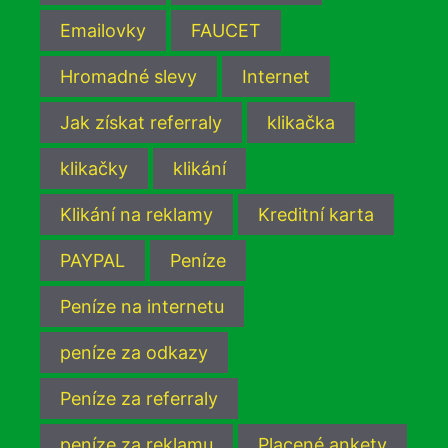
Emailovky
FAUCET
Hromadné slevy
Internet
Jak získat referraly
klikačka
klikačky
klikání
Klikání na reklamy
Kreditní karta
PAYPAL
Peníze
Peníze na internetu
peníze za odkazy
Peníze za referraly
peníze za reklamu
Placené ankety