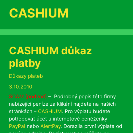
CASHIUM
CASHIUM důkaz
platby
Rubriky
Důkazy plateb
3.10.2010
SCAM (podvod)
– Podrobný popis této firmy
nabízející peníze za klikání najdete na našich
stránkách –
CASHIUM
. Pro výplatu budete
potřebovat účet u internetové peněženky
PayPal
nebo
AlertPay
. Dorazila první výplata od