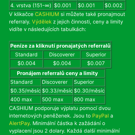
4. vrstva (151-∞)
$0.001
$0.001
$0.002
V klikačce
CASHIUM
si můžete také pronajmout
referraly.
Výdělek
z jejich činnosti, ceny a limity
vidíte v následujících tabulkách:
Peníze za kliknutí pronajatých referralů
Standard
Discoverer
Superior
$0.004
$0.004
$0.007
Pronájem referralů ceny a limity
Standard
Discoverer
Superior
$0.35/měsíc
$0.33/měsíc
$0.30/měsíc
400 max
500 max
800 max
CASHIUM podporuje výplatu pomocí dvou
internetových peněženek. Jsou to
PayPal
a
AlertPay
. Minimální částka k zažádání o
vyplacení jsou 2 dolary. Každá další minimální