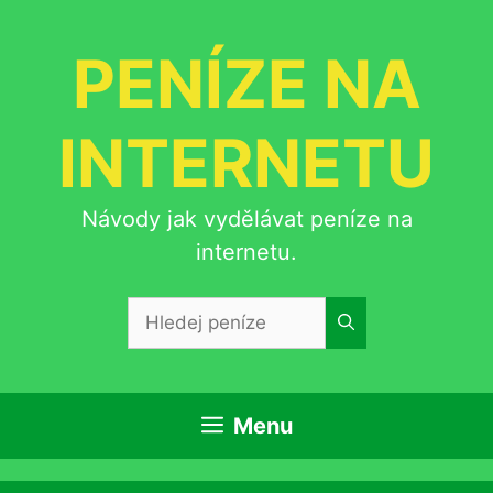
Přeskočit
na
PENÍZE NA
obsah
INTERNETU
Návody jak vydělávat peníze na
internetu.
Hledat:
Menu