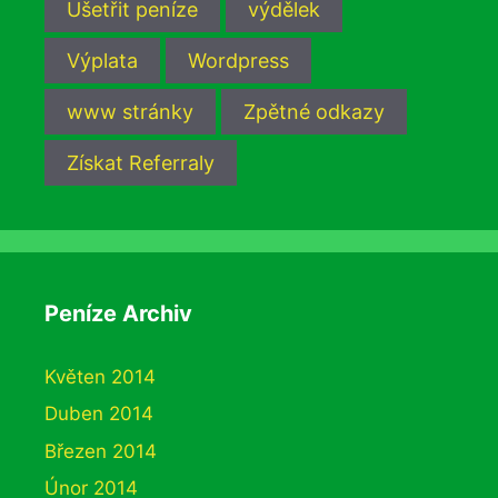
Ušetřit peníze
výdělek
Výplata
Wordpress
www stránky
Zpětné odkazy
Získat Referraly
Peníze Archiv
Květen 2014
Duben 2014
Březen 2014
Únor 2014