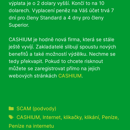
výplata je o 2 dolary vyšší. Končí to na 10
dolarech. Vyplacení peněz na Váš účet trvá 7
dní pro členy Standard a 4 dny pro členy
Superior.
CASHIUM je hodně nová firma, která se stále
ještě vyvíjí. Zakladatelé slibují spoustu nových
benefitů a také možností výdělku. Nechme se
tedy překvapit. Pokud to chcete risknout
můžete se zaregistrovat přímo na jejich
webových stránkách
CASHIUM
.
Rubriky
SCAM (podvody)
Štítky
CASHIUM
,
Internet
,
klikačky
,
klikání
,
Peníze
,
Peníze na internetu