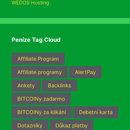
WEDOS Hosting
Peníze Tag Cloud
Affiliate Program
Affiliate programy
AlertPay
Ankety
Backlinks
BITCOINy zadarmo
BITCOINy za klikání
Debetní karta
Dotazníky
Důkaz platby