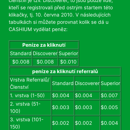
členství je tzv. Discoverer, to jsou pouze lidé,
kteří se registrovali před ostrým startem této
klikačky, tj. 10. června 2010. V následujících
tabulkách si můžete porovnat kolik se dá u
CASHIUM vydělat peněz:
Peníze za kliknutí
Standard
Discoverer
Superior
$0.008
$0.008
$0.010
peníze za kliknutí referralů
Vrstva Referralů/
Standard
Discoverer
Superior
Členství
1. vrstva (1-50)
$0.004
$0.004
$0.007
2. vrstva (51-
$0.003
$0.003
$0.005
100)
3. vrstva (101-
$0.002
$0.002
$0.004
150)