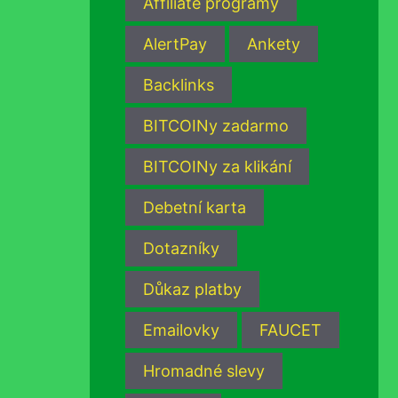
Affiliate programy
AlertPay
Ankety
Backlinks
BITCOINy zadarmo
BITCOINy za klikání
Debetní karta
Dotazníky
Důkaz platby
Emailovky
FAUCET
Hromadné slevy