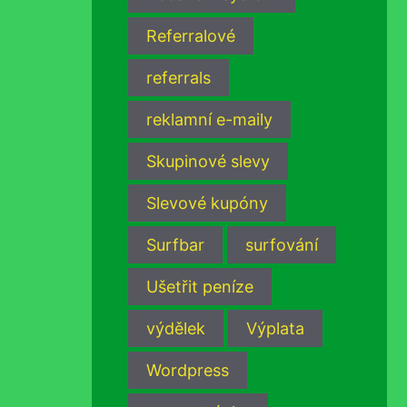
Referralové
referrals
reklamní e-maily
Skupinové slevy
Slevové kupóny
Surfbar
surfování
Ušetřit peníze
výdělek
Výplata
Wordpress