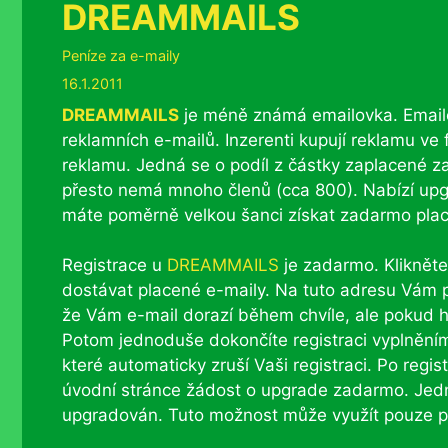
DREAMMAILS
Rubriky
Peníze za e-maily
16.1.2011
DREAMMAILS
je méně známá emailovka. Emailo
reklamních e-mailů. Inzerenti kupují reklamu ve 
reklamu. Jedná se o podíl z částky zaplacené za
přesto nemá mnoho členů (cca 800). Nabízí up
máte poměrně velkou šanci získat zadarmo plac
Registrace u
DREAMMAILS
je zadarmo. Klikněte
dostávat placené e-maily. Na tuto adresu Vám př
že Vám e-mail dorazí během chvíle, ale pokud hne
Potom jednoduše dokončíte registraci vyplněním 
které automaticky zruší Vaši registraci. Po regi
úvodní stránce žádost o upgrade zadarmo. Jed
upgradován. Tuto možnost může využít pouze p