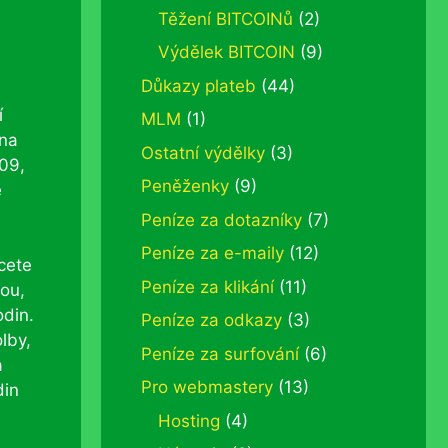
Těžení BITCOINů
(2)
Výdělek BITCOIN
(9)
Důkazy plateb
(44)
í
MLM
(1)
 na
Ostatní výdělky
(3)
009,
Peněženky
(9)
e
Peníze za dotazníky
(7)
Peníze za e-maily
(12)
cete
Peníze za klikání
(11)
šou,
odin.
Peníze za odkazy
(3)
lby,
Peníze za surfování
(6)
a
Pro webmastery
(13)
din
Hosting
(4)