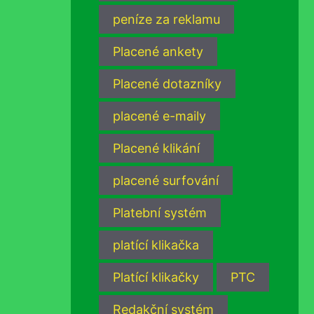
peníze za reklamu
Placené ankety
Placené dotazníky
placené e-maily
Placené klikání
placené surfování
Platební systém
platící klikačka
Platící klikačky
PTC
Redakční systém