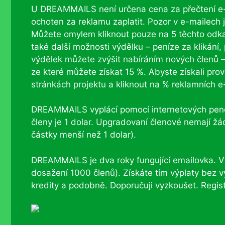
U DREAMMAILS není určena cena za přečtení e-ma
ochoten za reklamu zaplatit. Pozor v e-mailech
Můžete omylem kliknout pouze na 5 těchto odk
také další možnosti výdělku – peníze za klikání, 
výdělek můžete zvýšit nabíráním nových členů 
ze které můžete získat 15 %. Abyste získali provi
stránkách projektu a kliknout na % reklamních e
DREAMMAILS vyplácí pomocí internetových pe
členy je 1 dolar. Upgradovaní členové nemají žá
částky menší než 1 dolar).
DREAMMAILS je dva roky fungující emailovka. 
dosažení 1000 členů). Získáte tím výplaty bez v
kredity a podobně. Doporučuji vyzkoušet. Regis