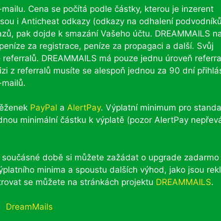
ilu. Cena se počítá podle částky, kterou je inzerent
 jsou i Anticheat odkazy (odkazy na odhalení podvodníků
azů, pak dojde k smazání Vašeho účtu. DREAMMAILS na
peníze za registrace, peníze za propagaci a další. Svůj
– referralů. DREAMMAILS má pouze jednu úroveň referra
zi z referralů musíte se alespoň jednou za 90 dní přihlá
-mailů.
něženek
PayPal
a
AlertPay
. Výplatní minimum pro standa
dnou minimální částku k výplatě (pozor AlertPay nepřev
V součásné době si můžete zažádat o upgrade zadarmo
ýplatního minima a spoustu dalších výhod, jako jsou rek
trovat se můžete na stránkách projektu
DREAMMAILS
.