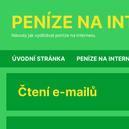
Přeskočit
na
PENÍZE NA I
obsah
Návody jak vydělávat peníze na internetu.
ÚVODNÍ STRÁNKA
PENÍZE NA INTER
Čtení e-mailů