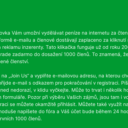
vka Vám umožní vydělávat peníze na internetu za čten
formě e-mailu a členové dostávají zaplaceno za kliknutí
 reklamu inzerenty. Tato klikačka funguje už od roku 2
grade zadarmo do dosažení 1000 členů. To znamená, ž
ené členství.
 na „Join Us“ a vyplňte e-mailovou adresu, na kterou ch
ijde e-mail s odkazem pro pokračování v registraci. Pí
d nedorazí, v klidu vyčkejte. Může to trvat i několik h
formuláře. Pozor při výběru Vašich zájmů, jsou tam i vo
straci se můžete okamžitě přihlásit. Můžete také využít n
noduše napíšete do fóra a Váš účet bude během 24 ho
rvních 1000 členů.