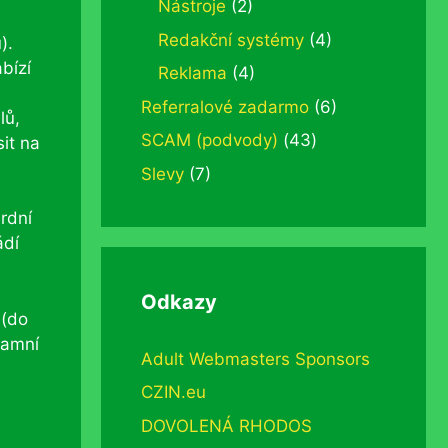
Nástroje
(2)
Redakční systémy
(4)
).
bízí
Reklama
(4)
Referralové zadarmo
(6)
lů,
SCAM (podvody)
(43)
sit na
Slevy
(7)
rdní
ádí
Odkazy
 (do
lamní
Adult Webmasters Sponsors
CZIN.eu
DOVOLENÁ RHODOS