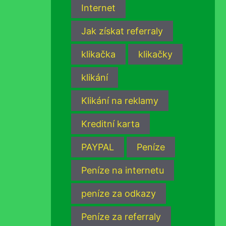
Internet
Jak získat referraly
klikačka
klikačky
klikání
Klikání na reklamy
Kreditní karta
PAYPAL
Peníze
Peníze na internetu
peníze za odkazy
Peníze za referraly