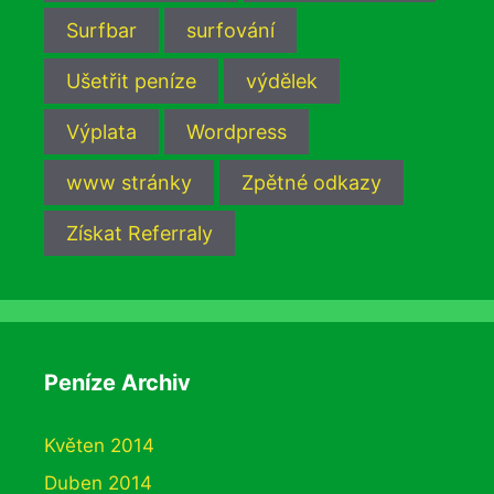
Surfbar
surfování
Ušetřit peníze
výdělek
Výplata
Wordpress
www stránky
Zpětné odkazy
Získat Referraly
Peníze Archiv
Květen 2014
Duben 2014