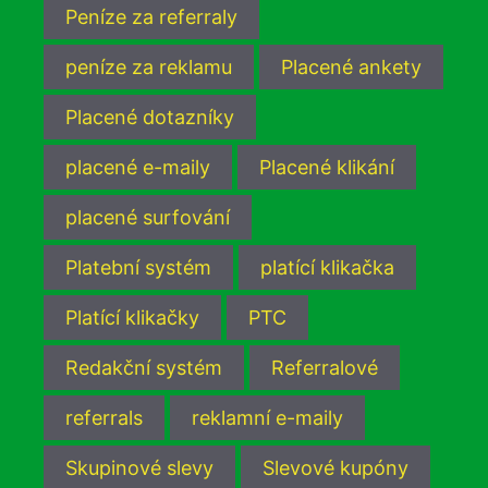
Peníze za referraly
peníze za reklamu
Placené ankety
Placené dotazníky
placené e-maily
Placené klikání
placené surfování
Platební systém
platící klikačka
Platící klikačky
PTC
Redakční systém
Referralové
referrals
reklamní e-maily
Skupinové slevy
Slevové kupóny