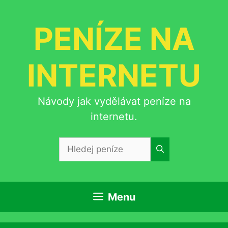
Přeskočit
na
PENÍZE NA
obsah
INTERNETU
Návody jak vydělávat peníze na
internetu.
Hledat:
Menu