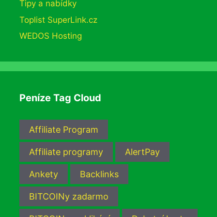
Tipy a nabídky
Toplist SuperLink.cz
WEDOS Hosting
Peníze Tag Cloud
Affiliate Program
Affiliate programy
AlertPay
Ankety
Backlinks
BITCOINy zadarmo