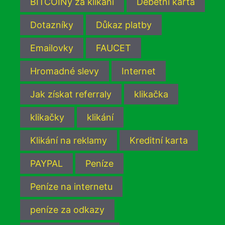
BITCOINy za klikání
Debetní karta
Dotazníky
Důkaz platby
Emailovky
FAUCET
Hromadné slevy
Internet
Jak získat referraly
klikačka
klikačky
klikání
Klikání na reklamy
Kreditní karta
PAYPAL
Peníze
Peníze na internetu
peníze za odkazy