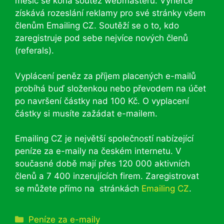
měsíc se koná soutěž webmasterů. Výherce
získává rozeslání reklamy pro své stránky všem
členům Emailing CZ. Soutěží se o to, kdo
zaregistruje pod sebe nejvíce nových členů
(referals).
Vyplácení peněz za příjem placených e-mailů
probíhá buď složenkou nebo převodem na účet
po navršení částky nad 100 Kč. O vyplacení
částky si musíte zažádat e-mailem.
Emailing CZ je největší společností nabízející
peníze za e-maily na českém internetu. V
současné době mají přes 120 000 aktivních
členů a 7 400 inzerujících firem. Zaregistrovat
se můžete přímo na stránkách
Emailing CZ
.
Rubriky
Peníze za e-maily