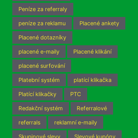
Peníze za referraly
peníze za reklamu
Placené ankety
Placené dotazníky
placené e-maily
Placené klikání
placené surfování
Platební systém
platící klikačka
Platící klikačky
PTC
Redakční systém
Referralové
referrals
reklamní e-maily
Skupinové slevy
Slevové kupóny