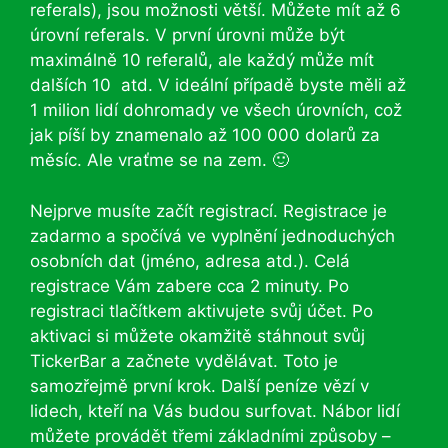
referals), jsou možnosti větší. Můžete mít až 6
úrovní referals. V první úrovni může být
maximálně 10 referalů, ale každý může mít
dalších 10 atd. V ideální případě byste měli až
1 milion lidí dohromady ve všech úrovních, což
jak píší by znamenalo až 100 000 dolarů za
měsíc. Ale vraťme se na zem. 🙂
Nejprve musíte začít registrací. Registrace je
zadarmo a spočívá ve vyplnění jednoduchých
osobních dat (jméno, adresa atd.). Celá
registrace Vám zabere cca 2 minuty. Po
registraci tlačítkem aktivujete svůj účet. Po
aktivaci si můžete okamžitě stáhnout svůj
TickerBar a začnete vydělávat. Toto je
samozřejmě první krok. Další peníze vězí v
lidech, kteří na Vás budou surfovat. Nábor lidí
můžete provádět třemi základními způsoby –