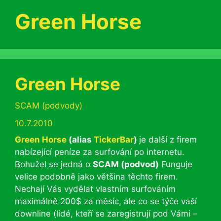
Green Horse
Green Horse
Rubriky
SCAM (podvody)
10.7.2010
Green Horse
(alias
TickerBar
)
je další z firem
nabízející peníze za surfování po internetu.
Bohužel se jedná o
SCAM (podvod)
Funguje
velice podobně jako většina těchto firem.
Nechají Vás vydělat vlastním surfováním
maximálně 200$ za měsíc, ale co se týče vaší
downline (lidé, kteří se zaregistrují pod Vámi –