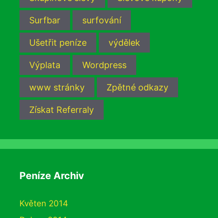
Surfbar
surfování
Ušetřit peníze
výdělek
Výplata
Wordpress
www stránky
Zpětné odkazy
Získat Referraly
Peníze Archiv
Květen 2014