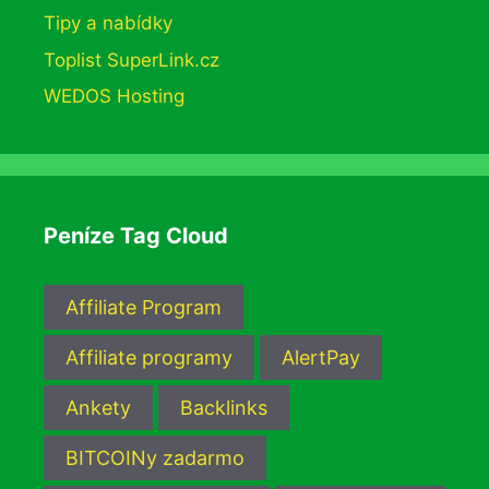
Tipy a nabídky
Toplist SuperLink.cz
WEDOS Hosting
Peníze Tag Cloud
Affiliate Program
Affiliate programy
AlertPay
Ankety
Backlinks
BITCOINy zadarmo