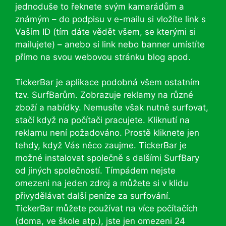
jednoduše to řeknete svým kamarádům a
známým – do podpisu v e-mailu si vložíte link s
Vaším ID (tím dáte vědět všem, se kterými si
mailujete) – anebo si link nebo banner umístíte
přímo na svou webovou stránku blog apod.
TickerBar je aplikace podobná všem ostatním
tzv. SurfBarům. Zobrazuje reklamy na různé
zboží a nabídky. Nemusíte však nutně surfovat,
stačí když na počítači pracujete. Kliknutí na
reklamu není požadováno. Prostě kliknete jen
tehdy, když Vás něco zaujme. TickerBar je
možné instalovat společně s dalšími SurfBary
od jiných společností. Tímpádem nejste
omezeni na jeden zdroj a můžete si v klidu
přivydělávat další peníze za surfování.
TickerBar můžete používat na více počítačích
(doma, ve škole atp.), jste jen omezeni 24