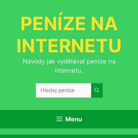
Přeskočit
na
PENÍZE NA
obsah
INTERNETU
Návody jak vydělávat peníze na
internetu.
Hledat:
Menu