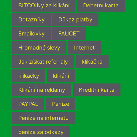
BITCOINy za klikání
Debetní karta
Dotazníky
Důkaz platby
Emailovky
FAUCET
Hromadné slevy
Internet
Jak získat referraly
klikačka
klikačky
klikání
Klikání na reklamy
Kreditní karta
PAYPAL
Peníze
Peníze na internetu
peníze za odkazy