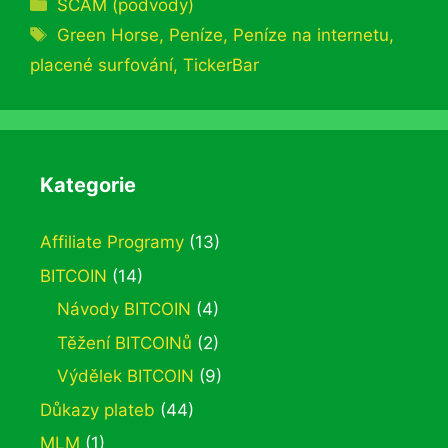
Rubriky
SCAM (podvody)
Štítky
Green Horse
,
Peníze
,
Peníze na internetu
,
placené surfování
,
TickerBar
Kategorie
Affiliate Programy
(13)
BITCOIN
(14)
Návody BITCOIN
(4)
Těžení BITCOINů
(2)
Výdělek BITCOIN
(9)
Důkazy plateb
(44)
MLM
(1)