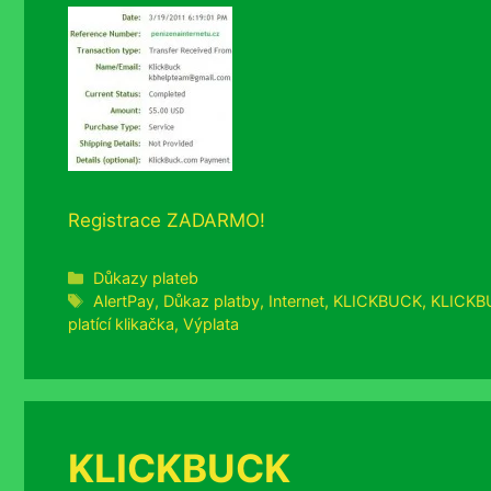
Registrace ZADARMO!
Rubriky
Důkazy plateb
Štítky
AlertPay
,
Důkaz platby
,
Internet
,
KLICKBUCK
,
KLICKBU
platící klikačka
,
Výplata
KLICKBUCK