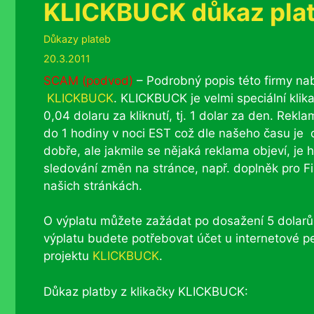
KLICKBUCK důkaz pla
Rubriky
Důkazy plateb
20.3.2011
SCAM (podvod)
– Podrobný popis této firmy nabí
KLICKBUCK
. KLICKBUCK je velmi speciální klik
0,04 dolaru za kliknutí, tj. 1 dolar za den. Re
do 1 hodiny v noci EST což dle našeho času je 
dobře, ale jakmile se nějaká reklama objeví, je 
sledování změn na stránce, např. doplněk pro F
našich stránkách.
O výplatu můžete zažádat po dosažení 5 dolarů.
výplatu budete potřebovat účet u internetové 
projektu
KLICKBUCK
.
Důkaz platby z klikačky KLICKBUCK: