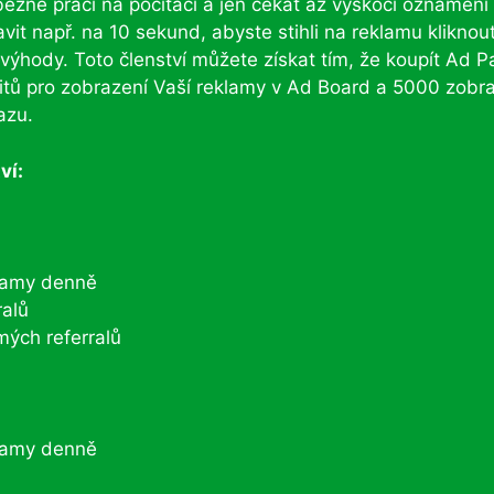
ěžné práci na počítači a jen čekat až vyskočí oznámení
it např. na 10 sekund, abyste stihli na reklamu kliknout
 výhody. Toto členství můžete získat tím, že koupít Ad P
itů pro zobrazení Vaší reklamy v Ad Board a 5000 zobr
azu.
ví:
klamy denně
ralů
ých referralů
klamy denně