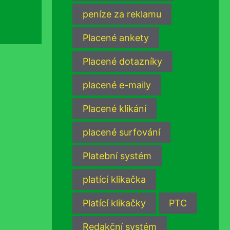
peníze za reklamu
Placené ankety
Placené dotazníky
placené e-maily
Placené klikání
placené surfování
Platební systém
platící klikačka
Platící klikačky
PTC
Redakční systém