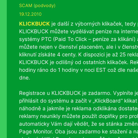
Rubriky
SCAM (podvody)
19.12.2010
KLICKBUCK
je další z výborných klikaček, tedy 
KLICKBUCK můžete vydělávat peníze na internet
systémy PTC (Paid To Click – peníze za klikání)
můžete nejen v členství placeném, ale i v členst
kliknutí získáte 4 centy. K dispozici je až 25 rek
KLICKBUCK je odlišný od ostatních klikaček. R
hodiny ráno do 1 hodiny v noci EST což dle naš
dne.
Registrace u KLICKBUCK je zadarmo. Vyplníte j
přihlásit do systému a začít v „KlickBoard“ klika
náhodně a jakmile je reklama odklikána dosta
reklamy neunikly můžete použít doplňky pro pro
automaticky Vám dají vědět, že se stánka změn
Page Monitor. Oba jsou zadarmo ke stažení a n