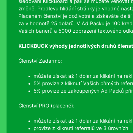
sledování KlickBoard a pak se můžete věnovat b
změně. Prodlevu hlídání stránky je vhodné nastav
Placeném členství je doživotní a získáváte další
za v hodnotě 25 dolarů. V Ad Packu je 100 kred
Vašich banerů a 5000 zobrazení textového odk
KLICKBUCK výhody jednotlivých druhů členst
Členství Zadarmo:
můžete získat až 1 dolar za klikání na re
5% provize z kliknutí Vašich přímých refer
5% provize ze zakoupených Ad Packů přím
Členství PRO (placené):
můžete získat až 1 dolar za klikání na re
provize z kliknutí referralů ve 3 úrovních