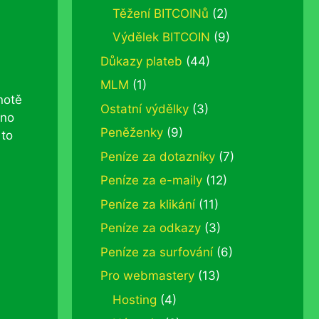
Těžení BITCOINů
(2)
Výdělek BITCOIN
(9)
Důkazy plateb
(44)
MLM
(1)
notě
Ostatní výdělky
(3)
áno
Peněženky
(9)
 to
Peníze za dotazníky
(7)
Peníze za e-maily
(12)
Peníze za klikání
(11)
Peníze za odkazy
(3)
Peníze za surfování
(6)
Pro webmastery
(13)
Hosting
(4)