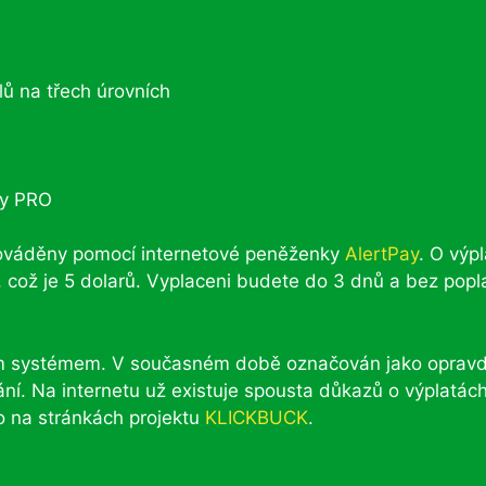
ů na třech úrovních
ny PRO
rováděny pomocí internetové peněženky
AlertPay
. O výp
což je 5 dolarů. Vyplaceni budete do 3 dnů a bez popl
ním systémem. V současném době označován jako oprav
ání. Na internetu už existuje spousta důkazů o výplatách
mo na stránkách projektu
KLICKBUCK
.