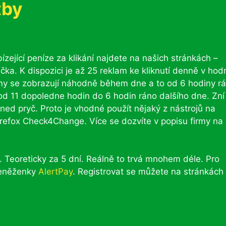
tby
zející peníze za klikání najdete na našich stránkách –
ačka. K dispozici je až 25 reklam ke kliknutí denně v hod
klamy se zobrazují náhodně během dne a to od 6 hodiny r
od 11 dopoledne hodin do 6 hodin ráno dalšího dne. Zní
hned pryč. Proto je vhodné použít nějaký z nástrojů na
irefox Check4Change. Více se dozvíte v popisu firmy na
 Teoreticky za 5 dní. Reálně to trvá mnohem déle. Pro
peněženky
AlertPay
. Registrovat se můžete na stránkách