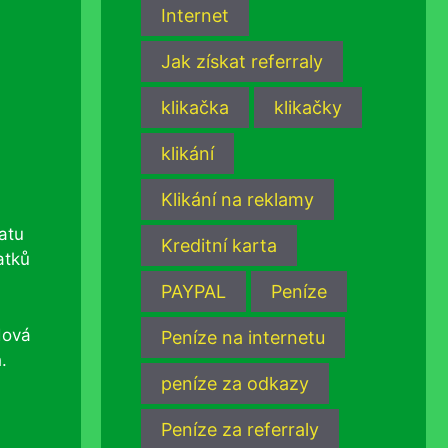
Internet
Jak získat referraly
klikačka
klikačky
klikání
Klikání na reklamy
latu
Kreditní karta
atků
PAYPAL
Peníze
dová
Peníze na internetu
.
peníze za odkazy
Peníze za referraly