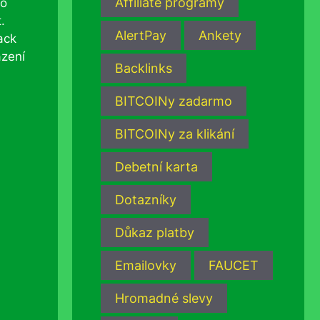
Affiliate programy
 o
.
AlertPay
Ankety
ack
azení
Backlinks
BITCOINy zadarmo
BITCOINy za klikání
Debetní karta
Dotazníky
Důkaz platby
Emailovky
FAUCET
Hromadné slevy