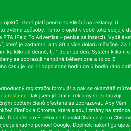
projektů, které platí peníze za klikání na reklamy. U
u dvěma způsoby. Tento projekt v sobě totiž spojuje d
 a PTA (Paid To Advertise – peníze ze inzerci). Vyděláva
ví, které je zadarmo, a to 30 a více dolarů měsíčně. Za 1
lam ke kliknutí denně, tj. 1 dolar za den. Systém klikání u
eklamy se zobrazují náhodně během dne a to od 6
eho času je od 11 dopoledne hodin do 6 hodin ráno dal
ednoduchý registrační formulář a pak se okamžitě může
t na
reklamu
. Jak jsem již zmínil reklamy se zobrazují
tečným počtem členů přestane se zobrazovat. Aby Vám
hlížeč FireFox a Chrome, které sledují změny na stránce
ila. Doplněk pro FireFox se Check4Change a pro Chrom
ajde je snadno pomocí Google. Doplněk nakonfigurujete