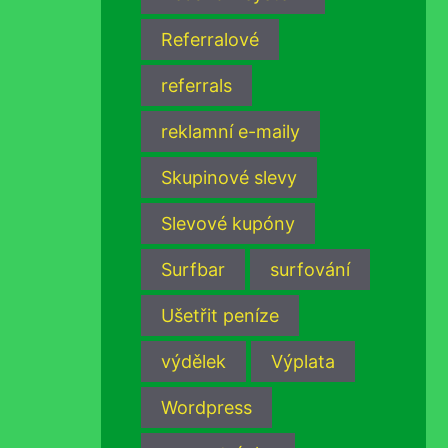
Referralové
referrals
reklamní e-maily
Skupinové slevy
Slevové kupóny
Surfbar
surfování
Ušetřit peníze
výdělek
Výplata
Wordpress