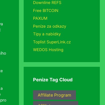
Downline REFS
Free BITCOIN
PAXUM
va
Peníze za odkazy
t
Tipy a nabídky
Toplist SuperLink.cz
WEDOS Hosting
šího
te
Peníze Tag Cloud
 a
e
Affiliate Program
 pro