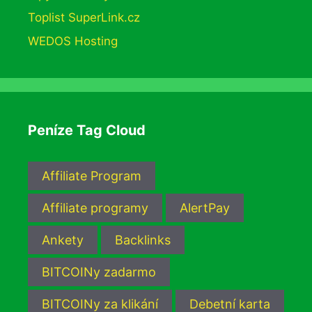
Toplist SuperLink.cz
WEDOS Hosting
Peníze Tag Cloud
Affiliate Program
Affiliate programy
AlertPay
Ankety
Backlinks
BITCOINy zadarmo
BITCOINy za klikání
Debetní karta