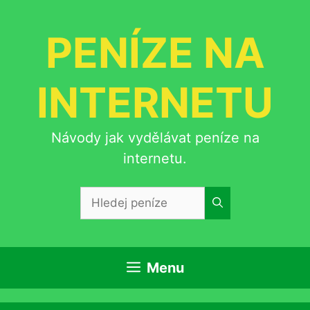
Přeskočit
na
PENÍZE NA
obsah
INTERNETU
Návody jak vydělávat peníze na
internetu.
Hledat:
Menu