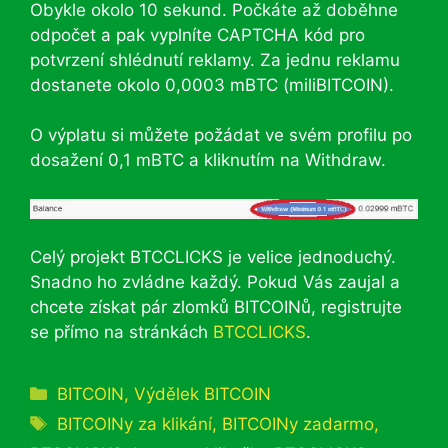
Obykle okolo 10 sekund. Počkáte až doběhne
odpočet a pak vyplníte CAPTCHA kód pro
potvrzení shlédnutí reklamy. Za jednu reklamu
dostanete okolo 0,0003 mBTC (miliBITCOIN).
O výplatu si můžete požádat ve svém profilu po
dosažení 0,1 mBTC a kliknutím na Withdraw.
Celý projekt BTCCLICKS je velice jednoduchý.
Snadno ho zvládne každý. Pokud Vás zaujal a
chcete získat pár zlomků BITCOINů, registrujte
se přímo na stránkách
BTCCLICKS
.
Rubriky
BITCOIN
,
Výdělek BITCOIN
Štítky
BITCOINy za klikání
,
BITCOINy zadarmo
,