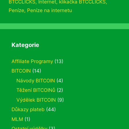
BTCCLICKS
,
Internet
,
klikačka BTCCLICKS
,
Peníze
,
Peníze na internetu
Kategorie
Affiliate Programy
(13)
BITCOIN
(14)
Návody BITCOIN
(4)
Těžení BITCOINů
(2)
Výdělek BITCOIN
(9)
Důkazy plateb
(44)
MLM
(1)
Ostatní výdělky
(3)