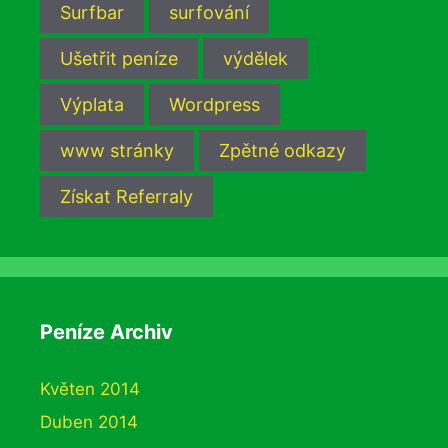
Surfbar
surfování
Ušetřit peníze
výdělek
Výplata
Wordpress
www stránky
Zpětné odkazy
Získat Referraly
Peníze Archiv
Květen 2014
Duben 2014