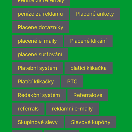
Peníze za referraly
peníze za reklamu
Placené ankety
Placené dotazníky
placené e-maily
Placené klikání
placené surfování
Platební systém
platící klikačka
Platící klikačky
PTC
Redakční systém
Referralové
referrals
reklamní e-maily
Skupinové slevy
Slevové kupóny