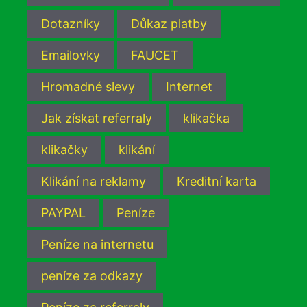
Dotazníky
Důkaz platby
Emailovky
FAUCET
Hromadné slevy
Internet
Jak získat referraly
klikačka
klikačky
klikání
Klikání na reklamy
Kreditní karta
PAYPAL
Peníze
Peníze na internetu
peníze za odkazy