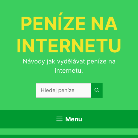
Přeskočit
na
PENÍZE NA
obsah
INTERNETU
Návody jak vydělávat peníze na
internetu.
Hledat:
Menu