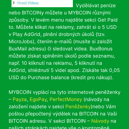
Vydělávat peníze
nebo BITCOINy můžete u MYBCOIN různými
způsoby. V levém menu najděte sekci Get Paid
to. Můžete klikat na reklamy, zahrát si o 5 USD
v Play AdGrid, plnění drobných úkolů (tzv.
MicroJobs), čtením e-mailů (musíte si založit
BuxMail adresu) či sledovat videa. BuxBonus
můžete získat splněním úkolů podle seznamu,
např. 10 kliknutí na reklamu, 5 kliknutí na
AdGrid, shlédnutí 5 videí apod. Získáte tak 0,05
USD do Purchase balance (kredit pro nákup).
MYBCOIN vyplácí na tyto internetové peněženky
–
Payza
,
EgoPay
,
PerfectMoney
(návody na
založení najdete v sekci
Peněženky
)nebo Vám
pošlou přepočtený výdělek na BITCOIN na Vaši
BITCOIN adresu. V sekci BITCOIN –
Návody
na
našich stránkách najdete vše o kryptoměně