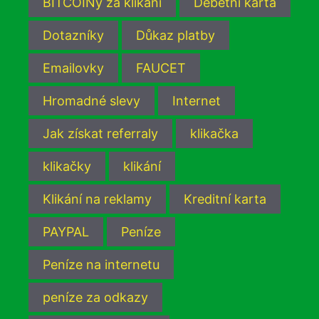
BITCOINy za klikání
Debetní karta
Dotazníky
Důkaz platby
Emailovky
FAUCET
Hromadné slevy
Internet
Jak získat referraly
klikačka
klikačky
klikání
Klikání na reklamy
Kreditní karta
PAYPAL
Peníze
Peníze na internetu
peníze za odkazy