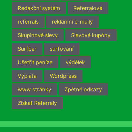
Redakční systém
Referralové
referrals
reklamní e-maily
Skupinové slevy
Slevové kupóny
Surfbar
surfování
Ušetřit peníze
výdělek
Výplata
Wordpress
www stránky
Zpětné odkazy
Získat Referraly