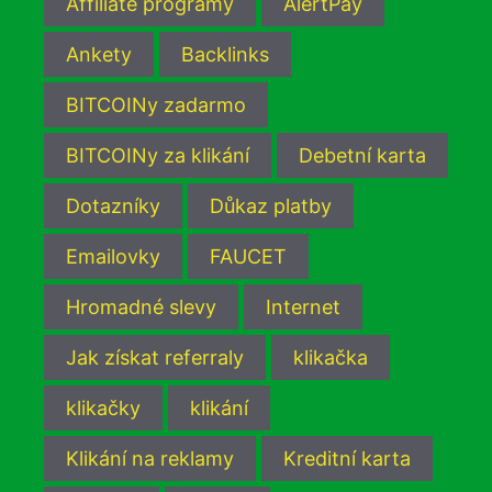
Affiliate programy
AlertPay
Ankety
Backlinks
BITCOINy zadarmo
BITCOINy za klikání
Debetní karta
Dotazníky
Důkaz platby
Emailovky
FAUCET
Hromadné slevy
Internet
Jak získat referraly
klikačka
klikačky
klikání
Klikání na reklamy
Kreditní karta