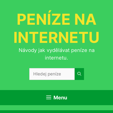
Přeskočit
na
PENÍZE NA
obsah
INTERNETU
Návody jak vydělávat peníze na
internetu.
Hledat:
Menu