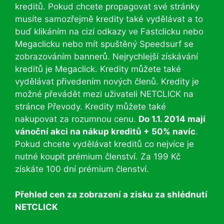
kreditů. Pokud chcete propagovat své stránky
musíte samozřejmě kredity také vydělávat a to
buď klikáním na cizí odkazy ve Fastclicku nebo
Megaclicku nebo mít spuštěný Speedsurf se
zobrazováním bannerů. Nejrychlejší získávání
kreditů je Megaclick. Kredity můžete také
vydělávat přivedením nových členů. Kredity je
možné převádět mezi uživateli NETCLICK na
stránce Převody. Kredity můžete také
nakupovat za rozumnou cenu.
Do 1.1. 2014 mají
vánoční akci na nákup kreditů + 50% navíc
.
Pokud chcete vydělávat kreditů co nejvíce je
nutné koupit prémium členství. Za 199 Kč
získáte 100 dní prémium členství.
Přehled cen za zobrazení a zisku za shlédnutí
NETCLICK