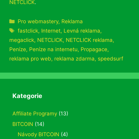
NETCLICK
.
Rubriky
Pro webmastery
,
Reklama
Štítky
fastclick
,
Internet
,
Levná reklama
,
megaclick
,
NETCLICK
,
NETCLICK reklama
,
Peníze
,
Peníze na internetu
,
Propagace
,
reklama pro web
,
reklama zdarma
,
speedsurf
Kategorie
Affiliate Programy
(13)
BITCOIN
(14)
Návody BITCOIN
(4)