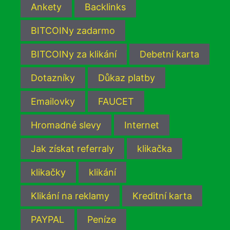
Ankety
Backlinks
BITCOINy zadarmo
BITCOINy za klikání
Debetní karta
Dotazníky
Důkaz platby
Emailovky
FAUCET
Hromadné slevy
Internet
Jak získat referraly
klikačka
klikačky
klikání
Klikání na reklamy
Kreditní karta
PAYPAL
Peníze