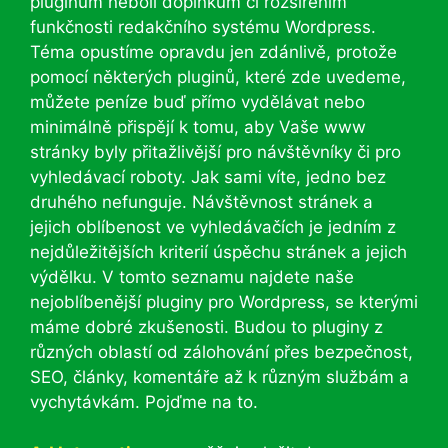
pluginům neboli doplňkům či rozšířením
funkčnosti redakčního systému Wordpress.
Téma opustíme opravdu jen zdánlivě, protože
pomocí některých pluginů, které zde uvedeme,
můžete peníze buď přímo vydělávat nebo
minimálně přispějí k tomu, aby Vaše www
stránky byly přitažlivější pro návštěvníky či pro
vyhledávací roboty. Jak sami víte, jedno bez
druhého nefunguje. Návštěvnost stránek a
jejich oblíbenost ve vyhledávačích je jedním z
nejdůležitějších kriterií úspěchu stránek a jejich
výdělku. V tomto seznamu najdete naše
nejoblíbenější pluginy pro Wordpress, se kterými
máme dobré zkušenosti. Budou to pluginy z
různých oblastí od zálohování přes bezpečnost,
SEO, články, komentáře až k různým službám a
vychytávkám. Pojďme na to.