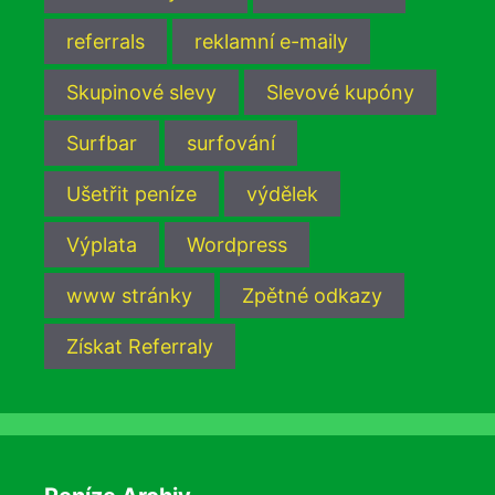
referrals
reklamní e-maily
Skupinové slevy
Slevové kupóny
Surfbar
surfování
Ušetřit peníze
výdělek
Výplata
Wordpress
www stránky
Zpětné odkazy
Získat Referraly