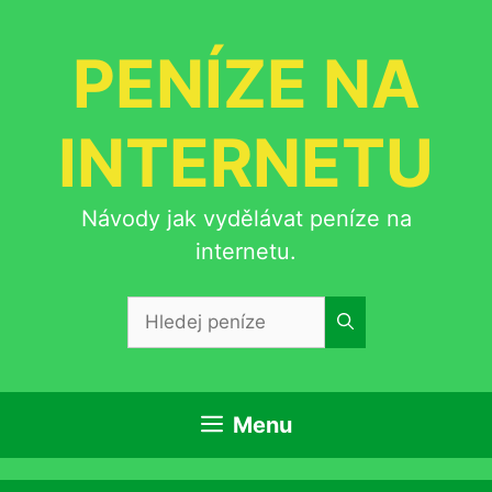
Přeskočit
na
PENÍZE NA
obsah
INTERNETU
Návody jak vydělávat peníze na
internetu.
Hledat:
Menu