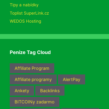
Tipy a nabídky
Toplist SuperLink.cz
WEDOS Hosting
Peníze Tag Cloud
Affiliate Program
Affiliate programy
AlertPay
Ankety
Backlinks
BITCOINy zadarmo