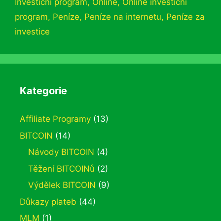
Investiční program
,
Online
,
Online investiční
program
,
Peníze
,
Peníze na internetu
,
Peníze za
investice
Kategorie
Affiliate Programy
(13)
BITCOIN
(14)
Návody BITCOIN
(4)
Těžení BITCOINů
(2)
Výdělek BITCOIN
(9)
Důkazy plateb
(44)
MLM
(1)