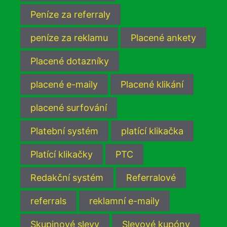
Peníze za referraly
peníze za reklamu
Placené ankety
Placené dotazníky
placené e-maily
Placené klikání
placené surfování
Platební systém
platící klikačka
Platící klikačky
PTC
Redakční systém
Referralové
referrals
reklamní e-maily
Skupinové slevy
Slevové kupóny