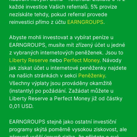
každé investice Vašich referralů. 5% provize
nezískáte tehdy, pokud referral provede
reinvestici přímo z účtu
EARNGROUPS
.
Abyste mohli investovat a vybírat peníze u
EARNGROUPS, musíte mít zřízený účet u jedné
z vybraných internetových peněženek. Jsou to
Liberty Reserve
nebo
Perfect Money
. Návody
jak získat účet u internetové peněženky najdete
na našich stránkách v sekci
Peněženky
.
Všechny výplaty jsou prováděny okamžitě
(instantly) po požádání. Zažádat můžete u
Liberty Reserve a Perfect Money již od částky
0,01 USD.
EARNGROUPS stejně jako ostatní investiční
programy skýtá poměrně vysokou ziskovost, ale
zároveň vyšší úroveň rizika, že přijdete o své