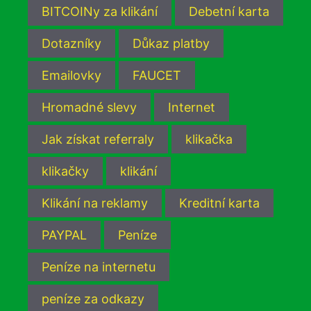
BITCOINy za klikání
Debetní karta
Dotazníky
Důkaz platby
Emailovky
FAUCET
Hromadné slevy
Internet
Jak získat referraly
klikačka
klikačky
klikání
Klikání na reklamy
Kreditní karta
PAYPAL
Peníze
Peníze na internetu
peníze za odkazy