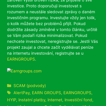
investice. Proto doporučuji investovat s
rozumem a neustále sledovat zprávy o daném
investičním programu. Investujte vždy jen tolik,
o kolik můžete bez problémů přijít. Pokud
dodržíte zásady zmíněné v tomto článku, určitě
se Vám podaří rizika minimalizovat. Pokud
nechcete investovat, neregistrujte se. Jestli Vás
projekt zaujal a chcete začít vydělávat peníze
na internetu investování, registrujte se u
EARNGROUPS
.
Rubriky
SCAM (podvody)
Štítky
AlertPay
,
EARN GROUPS
,
EARNGROUPS
,
HYIP
,
Instatní platby
,
Internet
,
Investiční fond
,