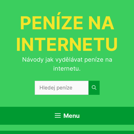
Přeskočit
na
PENÍZE NA
obsah
INTERNETU
Návody jak vydělávat peníze na
internetu.
Hledat:
Menu