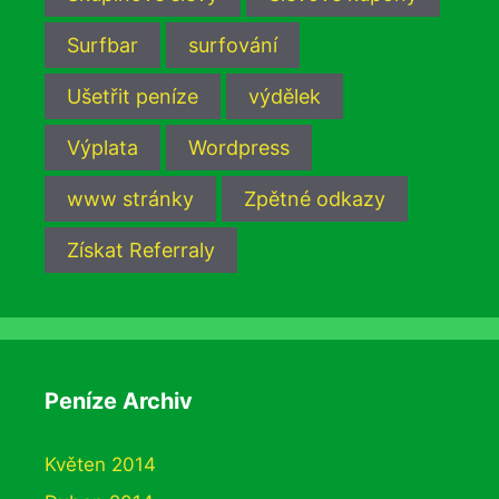
Surfbar
surfování
Ušetřit peníze
výdělek
Výplata
Wordpress
www stránky
Zpětné odkazy
Získat Referraly
Peníze Archiv
Květen 2014