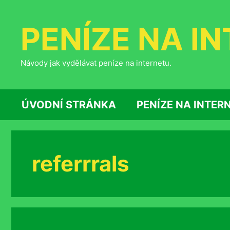
Přeskočit
na
PENÍZE NA I
obsah
Návody jak vydělávat peníze na internetu.
ÚVODNÍ STRÁNKA
PENÍZE NA INTER
referrrals