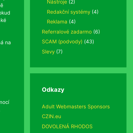
Nástroje
(2)
ně
Redakční systémy
(4)
Pokud
aké
Reklama
(4)
Referralové zadarmo
(6)
SCAM (podvody)
(43)
ná na
Slevy
(7)
Odkazy
mocí
Adult Webmasters Sponsors
.
CZIN.eu
DOVOLENÁ RHODOS