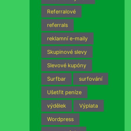
Referralové
referrals
reklamní e-maily
Skupinové slevy
Slevové kupóny
Surfbar
surfování
Ušetřit peníze
výdělek
Výplata
Wordpress