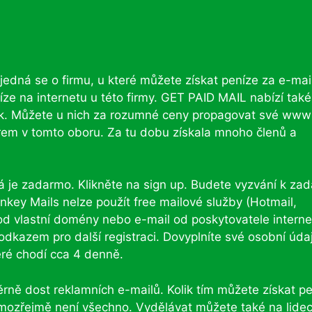
edná se o firmu, u které můžete získat peníze za e-mai
íze na internetu u této firmy. GET PAID MAIL nabízí také
nek. Můžete u nich za rozumné ceny propagovat své www
irem v tomto oboru. Za tu dobu získala mnoho členů a
 je zadarmo. Klikněte na sign up. Budete vyzvání k zad
nkey Mails nelze použít free mailové služby (Hotmail,
od vlastní domény nebo e-mail od poskytovatele interne
dkazem pro další registraci. Dovyplníte své osobní úda
eré chodí cca 4 denně.
rně dost reklamních e-mailů. Kolik tím můžete získat p
amozřejmě není všechno. Vydělávat můžete také na lidec