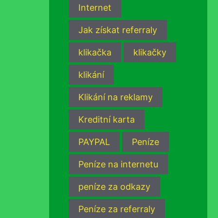
Internet
Jak získat referraly
klikačka
klikačky
klikání
Klikání na reklamy
Kreditní karta
PAYPAL
Peníze
Peníze na internetu
peníze za odkazy
Peníze za referraly