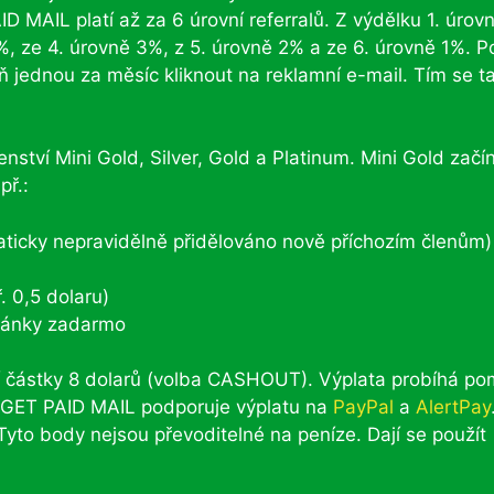
ID MAIL platí až za 6 úrovní referralů. Z výdělku 1. úrov
%, ze 4. úrovně 3%, z 5. úrovně 2% a ze 6. úrovně 1%. 
oň jednou za měsíc kliknout na reklamní e-mail. Tím se t
enství Mini Gold, Silver, Gold a Platinum. Mini Gold začí
př.:
maticky nepravidělně přidělováno nově příchozím členům)
. 0,5 dolaru)
tránky zadarmo
 částky 8 dolarů (volba CASHOUT). Výplata probíhá po
. GET PAID MAIL podporuje výplatu na
PayPal
a
AlertPay
Tyto body nejsou převoditelné na peníze. Dají se použít