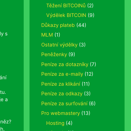
Těžení BITCOINů
(2)
Výdělek BITCOIN
(9)
Důkazy plateb
(44)
ly s
MLM
(1)
Ostatní výdělky
(3)
Peněženky
(9)
Peníze za dotazníky
(7)
Peníze za e-maily
(12)
ání
Peníze za klikání
(11)
tu.
Peníze za odkazy
(3)
je a
Peníze za surfování
(6)
Pro webmastery
(13)
eněz?
Hosting
(4)
h,