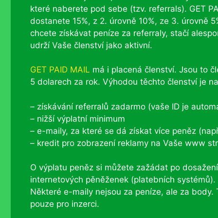
které naberete pod sebe (tzv. referrals). GET PA
dostanete 15%, z 2. úrovně 10%, ze 3. úrovně 5
chcete získávat peníze za referraly, stačí alesp
udrží Vaše členství jako aktivní.
GET PAID MAIL
má i placená členství. Jsou to čl
5 dolarech za rok. Výhodou těchto členství je na
– získávání referralů zadarmo (vaše ID je auto
– nižší výplatní minimum
– e-maily, za které se dá získat více peněz (např
– kredit pro zobrazení reklamy na Vaše www s
O výplatu peněz si můžete zažádat po dosažení
internetových pěněženek (platebních systémů)
Některé e-maily nejsou za peníze, ale za body. 
pouze pro inzerci.