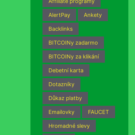
Affiliate programy
AlertPay
Ankety
Backlinks
BITCOINy zadarmo
BITCOINy za klikání
Debetní karta
Dotazníky
Důkaz platby
Emailovky
FAUCET
Hromadné slevy