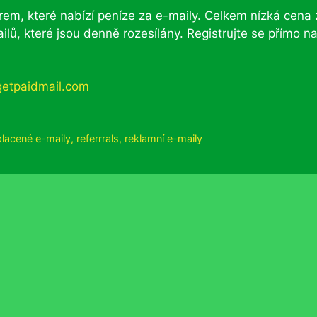
firem, které nabízí peníze za e-maily. Celkem nízká cena
lů, které jsou denně rozesílány. Registrujte se přímo n
placené e-maily
,
referrrals
,
reklamní e-maily