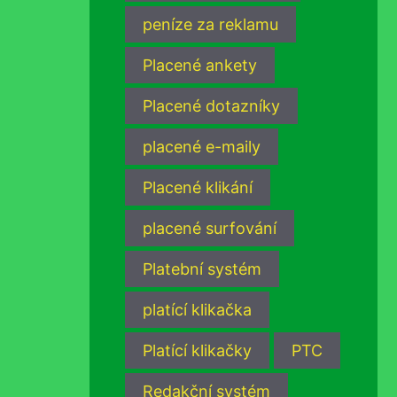
peníze za reklamu
Placené ankety
Placené dotazníky
placené e-maily
Placené klikání
placené surfování
Platební systém
platící klikačka
Platící klikačky
PTC
Redakční systém