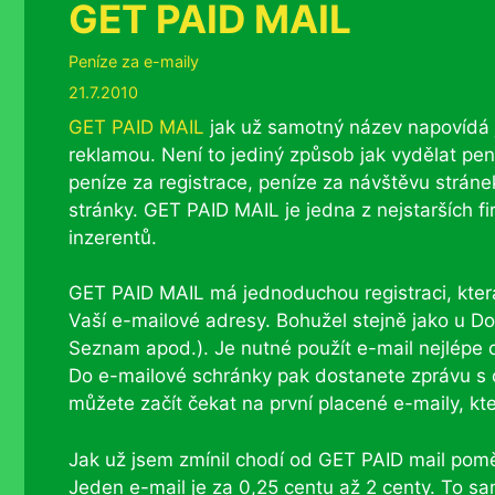
GET PAID MAIL
Rubriky
Peníze za e-maily
21.7.2010
GET PAID MAIL
jak už samotný název napovídá j
reklamou. Není to jediný způsob jak vydělat pen
peníze za registrace, peníze za návštěvu strá
stránky. GET PAID MAIL je jedna z nejstarších f
inzerentů.
GET PAID MAIL má jednoduchou registraci, která
Vaší e-mailové adresy. Bohužel stejně jako u Do
Seznam apod.). Je nutné použít e-mail nejlépe 
Do e-mailové schránky pak dostanete zprávu s o
můžete začít čekat na první placené e-maily, kt
Jak už jsem zmínil chodí od GET PAID mail pomě
Jeden e-mail je za 0,25 centu až 2 centy. To s