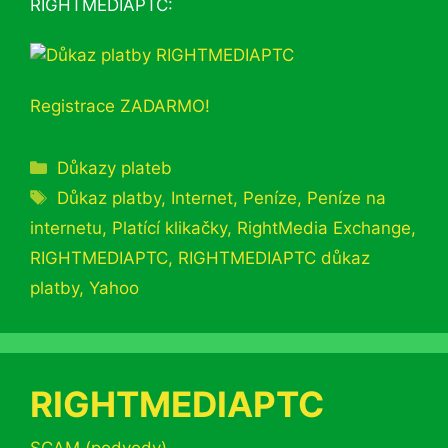
RIGHTMEDIAPTC:
Registrace ZADARMO!
Rubriky
Důkazy plateb
Štítky
Důkaz platby
,
Internet
,
Peníze
,
Peníze na
internetu
,
Platící klikačky
,
RightMedia Exchange
,
RIGHTMEDIAPTC
,
RIGHTMEDIAPTC důkaz
platby
,
Yahoo
RIGHTMEDIAPTC
Rubriky