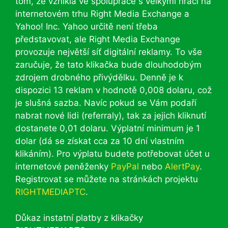
tom, že vznikla ve spolupráce s velkými hráči na
internetovém trhu Right Media Exchange a
Yahoo! Inc. Yahoo určitě není třeba
představovat, ale Right Media Exchange
provozuje největší síť digitální reklamy. To vše
zaručuje, že tato klikačka bude dlouhodobým
zdrojem drobného přivýdělku. Denně je k
dispozici 13 reklam v hodnotě 0,008 dolaru, což
je slušná sazba. Navíc pokud se Vám podaří
nabrat nové lidi (referraly), tak za jejich kliknutí
dostanete 0,01 dolaru. Výplatní minimum je 1
dolar (dá se získat cca za 10 dní vlastním
klikáním). Pro výplatu budete potřebovat účet u
internetové peněženky
PayPal
nebo
AlertPay
.
Registrovat se můžete na stránkách projektu
RIGHTMEDIAPTC
.
Důkaz instatní platby z klikačky