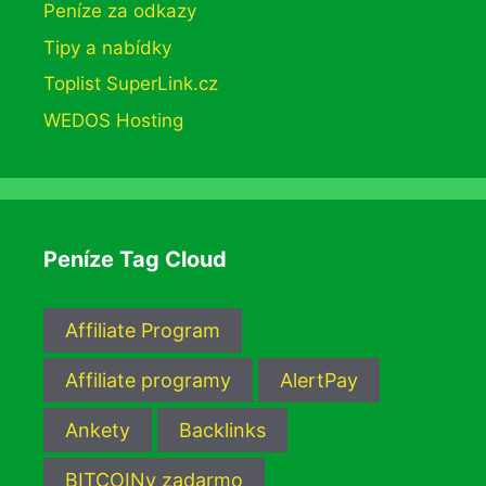
Peníze za odkazy
Tipy a nabídky
Toplist SuperLink.cz
WEDOS Hosting
Peníze Tag Cloud
Affiliate Program
Affiliate programy
AlertPay
Ankety
Backlinks
BITCOINy zadarmo