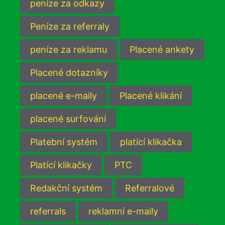
peníze za odkazy
Peníze za referraly
peníze za reklamu
Placené ankety
Placené dotazníky
placené e-maily
Placené klikání
placené surfování
Platební systém
platící klikačka
Platící klikačky
PTC
Redakční systém
Referralové
referrals
reklamní e-maily