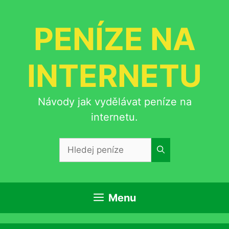
Přeskočit
na
PENÍZE NA
obsah
INTERNETU
Návody jak vydělávat peníze na
internetu.
Hledat:
Menu