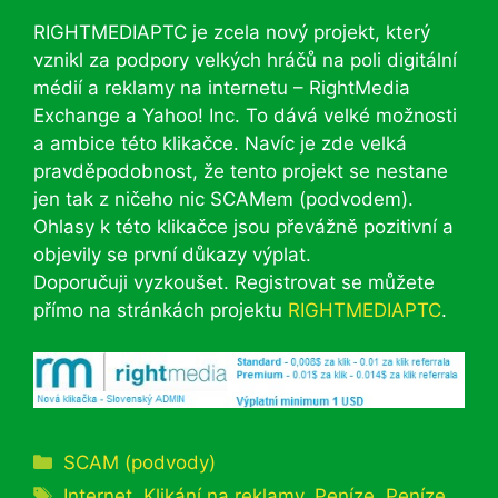
RIGHTMEDIAPTC je zcela nový projekt, který
vznikl za podpory velkých hráčů na poli digitální
médií a reklamy na internetu – RightMedia
Exchange a Yahoo! Inc. To dává velké možnosti
a ambice této klikačce. Navíc je zde velká
pravděpodobnost, že tento projekt se nestane
jen tak z ničeho nic SCAMem (podvodem).
Ohlasy k této klikačce jsou převážně pozitivní a
objevily se první důkazy výplat.
Doporučuji vyzkoušet. Registrovat se můžete
přímo na stránkách projektu
RIGHTMEDIAPTC
.
Rubriky
SCAM (podvody)
Štítky
Internet
,
Klikání na reklamy
,
Peníze
,
Peníze