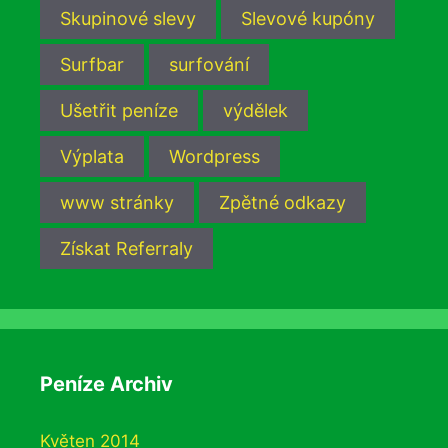
Skupinové slevy
Slevové kupóny
Surfbar
surfování
Ušetřit peníze
výdělek
Výplata
Wordpress
www stránky
Zpětné odkazy
Získat Referraly
Peníze Archiv
Květen 2014