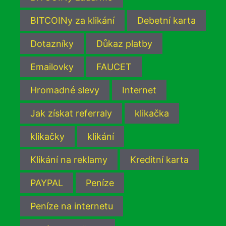
BITCOINy za klikání
Debetní karta
Dotazníky
Důkaz platby
Emailovky
FAUCET
Hromadné slevy
Internet
Jak získat referraly
klikačka
klikačky
klikání
Klikání na reklamy
Kreditní karta
PAYPAL
Peníze
Peníze na internetu