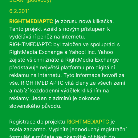
SCAM (podvody)
6.2.2011
RIGHTMEDIAPTC
je zbrusu nová klikačka.
Tento projekt vznikl s novým přístupem k
vydělávání peněz na internetu.
RIGHTMEDIAPTC byl založen ve spolupráci s
RightMedia Exchange a Yahoo! Inc. Yahoo
zajisté všichni znáte a RightMedia Exchange
představuje největší platformu pro digitální
reklamu na internetu. Tyto informace hovoří za
vše. RIGHTMEDIAPTC vítá členy ze všech zemí
a nabízí každodenní výdělek klikáním na
reklamy. Jeden z adminů je dokonce
slovenského původu.
Registrace do projektu
RIGHTMEDIAPTC
je
zcela zadarmo. Vyplníte jednoduchý registrační
formulář a můžete se okamžitě přihlásit do