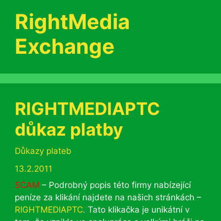
RightMedia
Exchange
RIGHTMEDIAPTC
důkaz platby
Rubriky
Důkazy plateb
13.2.2011
SCAM
– Podrobný popis této firmy nabízející
peníze za klikání najdete na našich stránkách –
RIGHTMEDIAPTC
. Tato klikačka je unikátní v