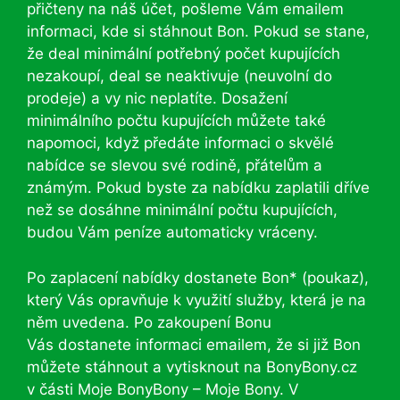
přičteny na náš účet, pošleme Vám emailem
informaci, kde si stáhnout Bon. Pokud se stane,
že deal minimální potřebný počet kupujících
nezakoupí, deal se neaktivuje (neuvolní do
prodeje) a vy nic neplatíte. Dosažení
minimálního počtu kupujících můžete také
napomoci, když předáte informaci o skvělé
nabídce se slevou své rodině, přátelům a
známým. Pokud byste za nabídku zaplatili dříve
než se dosáhne minimální počtu kupujících,
budou Vám peníze automaticky vráceny.
Po zaplacení nabídky dostanete Bon* (poukaz),
který Vás opravňuje k využití služby, která je na
něm uvedena. Po zakoupení Bonu
Vás dostanete informaci emailem, že si již Bon
můžete stáhnout a vytisknout na BonyBony.cz
v části Moje BonyBony – Moje Bony. V