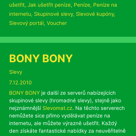
ušetřit
,
Jak ušetřit peníze
,
Peníze
,
Peníze na
internetu
,
Skupinové slevy
,
Slevové kupóny
,
Slevový portál
,
Voucher
BONY BONY
Rubriky
Slevy
7.12.2010
BONY BONY
je další ze serverů nabízejících
skupinové slevy (hromadné slevy), stejně jako
nejznámnější
Slevomat.cz
. Na těchto serverech
nemůžete sice přímo vydělávat peníze na
internetu, ale můžete výrazně ušetřit. Každý
den získáte fantastické nabídky za neuvěřitelně