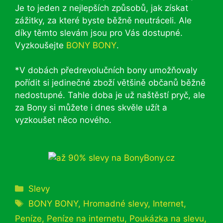
Je to jeden z nejlepších způsobů, jak získat
zážitky, za které byste běžně neutráceli. Ale
díky těmto slevám jsou pro Vás dostupné.
Vyzkoušejte
BONY BONY
.
*V dobách předrevolučních bony umožňovaly
pořídit si jedinečné zboží většině občanů běžně
nedostupné. Tahle doba je už naštěstí pryč, ale
za Bony si můžete i dnes skvěle užít a
vyzkoušet něco nového.
Rubriky
Slevy
Štítky
BONY BONY
,
Hromadné slevy
,
Internet
,
Peníze
,
Peníze na internetu
,
Poukázka na slevu
,