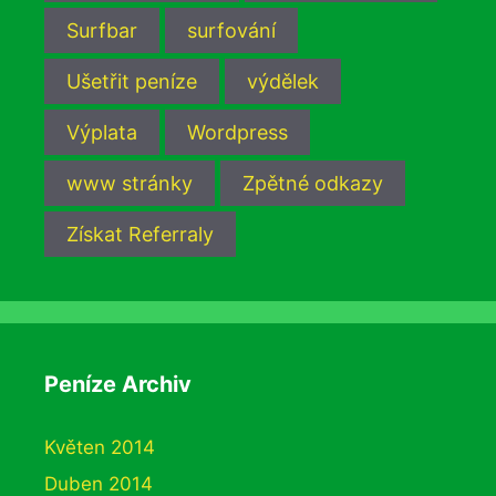
Surfbar
surfování
Ušetřit peníze
výdělek
Výplata
Wordpress
www stránky
Zpětné odkazy
Získat Referraly
Peníze Archiv
Květen 2014
Duben 2014