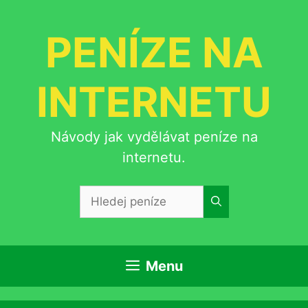
Přeskočit
na
PENÍZE NA
obsah
INTERNETU
Návody jak vydělávat peníze na
internetu.
Hledat:
Menu