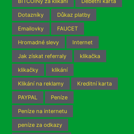
BITCOINy za klikání
Debetní karta
Dotazníky
Důkaz platby
Emailovky
FAUCET
Hromadné slevy
Internet
Jak získat referraly
klikačka
klikačky
klikání
Klikání na reklamy
Kreditní karta
PAYPAL
Peníze
Peníze na internetu
peníze za odkazy