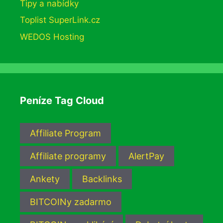
Tipy a nabídky
Toplist SuperLink.cz
WEDOS Hosting
Peníze Tag Cloud
Affiliate Program
Affiliate programy
AlertPay
Ankety
Backlinks
BITCOINy zadarmo