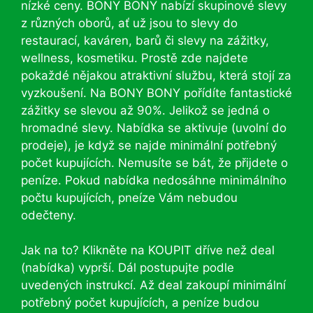
nízké ceny. BONY BONY nabízí skupinové slevy
z různých oborů, ať už jsou to slevy do
restaurací, kaváren, barů či slevy na zážitky,
wellness, kosmetiku. Prostě zde najdete
pokaždé nějakou atraktivní službu, která stojí za
vyzkoušení. Na BONY BONY pořídíte fantastické
zážitky se slevou až 90%. Jelikož se jedná o
hromadné slevy. Nabídka se aktivuje (uvolní do
prodeje), je když se najde minimální potřebný
počet kupujících. Nemusíte se bát, že přijdete o
peníze. Pokud nabídka nedosáhne minimálního
počtu kupujících, pneíze Vám nebudou
odečteny.
Jak na to? Klikněte na KOUPIT dříve než deal
(nabídka) vyprší. Dál postupujte podle
uvedených instrukcí. Až deal zakoupí minimální
potřebný počet kupujících, a peníze budou