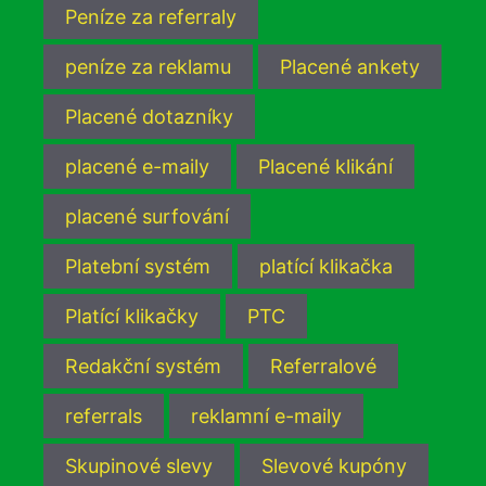
Peníze za referraly
peníze za reklamu
Placené ankety
Placené dotazníky
placené e-maily
Placené klikání
placené surfování
Platební systém
platící klikačka
Platící klikačky
PTC
Redakční systém
Referralové
referrals
reklamní e-maily
Skupinové slevy
Slevové kupóny