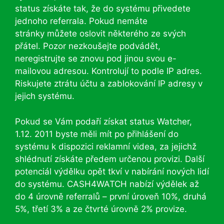
status získáte tak, že do systému přivedete
jednoho referrala. Pokud nemáte
stránky můžete oslovit některého ze svých
přátel. Pozor nezkoušejte podvádět,
neregistrujte se znovu pod jinou svou e-
mailovou adresou. Kontrolují to podle IP adres.
Riskujete ztrátu účtu a zablokování IP adresy v
jejich systému.
Pokud se Vám podaří získat status Watcher,
1.12. 2011 byste měli mít po přihlášení do
systému k dispozici reklamní videa, za jejichž
shlédnutí získáte předem určenou provizi. Další
potenciál výdělku opět tkví v nabírání nových lidí
do systému. CASH4WATCH nabízí výdělek až
do 4 úrovně referralů – první úroveň 10%, druhá
5%, třetí 3% a ze čtvrté úrovně 2% provize.