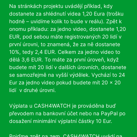
Na stránkách projektu uvádějí příklad, kdy
dostanete za shlédnutí videa 1,20 Eura (trošku
hodně – uvidíme kolik to bude v reálu). Zpět k
onomu příkladu: za jedno video, dostanete 1,20
EUR, pod sebou máte registrovaných 20 lidí v
první úrovni, to znamená, že za ně dostanete
10%, tedy 2,4 EUR. Celkem za jedno video to
dělá 3,6 EUR. To máte za první úroveň, když
budete mít 20 lidí v dalších úrovních, dostanete
se samozřejmě na vyšší výdělek. Vychází to 24
Eur za jedno video pokud budete mít 20 x 20
lidí v druhé úrovni.
Výplata u CASH4WATCH je prováděna buď
převodem na bankovní účet nebo na PayPal po
dosažení minimální výplatní částky 10 Eur.
Pojďme zpět na zem. CASH4WATCH uvádí na