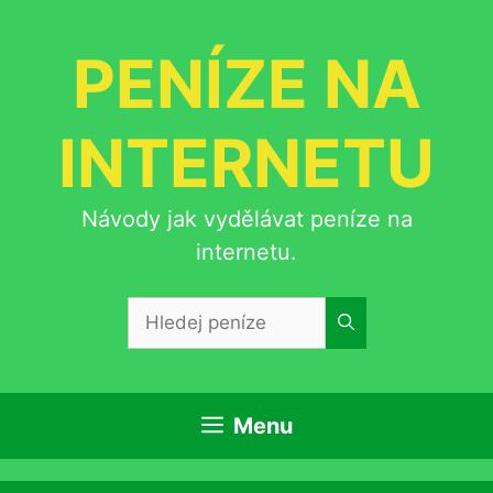
Přeskočit
na
PENÍZE NA
obsah
INTERNETU
Návody jak vydělávat peníze na
internetu.
Hledat:
Menu