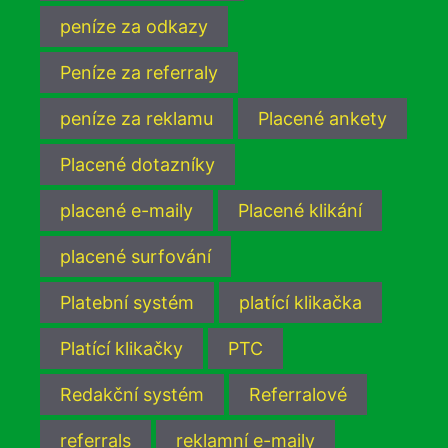
peníze za odkazy
Peníze za referraly
peníze za reklamu
Placené ankety
Placené dotazníky
placené e-maily
Placené klikání
placené surfování
Platební systém
platící klikačka
Platící klikačky
PTC
Redakční systém
Referralové
referrals
reklamní e-maily