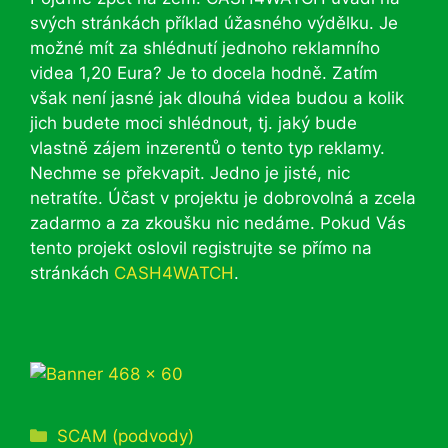
svých stránkách příklad úžasného výdělku. Je
možné mít za shlédnutí jednoho reklamního
videa 1,20 Eura? Je to docela hodně. Zatím
však není jasné jak dlouhá videa budou a kolik
jich budete moci shlédnout, tj. jaký bude
vlastně zájem inzerentů o tento typ reklamy.
Nechme se překvapit. Jedno je jisté, nic
netratíte. Účast v projektu je dobrovolná a zcela
zadarmo a za zkoušku nic nedáme. Pokud Vás
tento projekt oslovil registrujte se přímo na
stránkách
CASH4WATCH
.
Rubriky
SCAM (podvody)