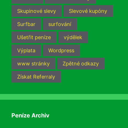
Skupinové slevy
Slevové kupóny
Surfbar
surfování
Ušetřit peníze
výdělek
Výplata
Wordpress
www stránky
Zpětné odkazy
Získat Referraly
Peníze Archiv