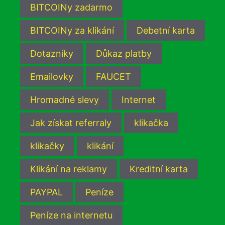
BITCOINy zadarmo
BITCOINy za klikání
Debetní karta
Dotazníky
Důkaz platby
Emailovky
FAUCET
Hromadné slevy
Internet
Jak získat referraly
klikačka
klikačky
klikání
Klikání na reklamy
Kreditní karta
PAYPAL
Peníze
Peníze na internetu