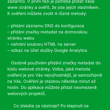
zadarmo. V první fázi je potřeba přidat Vaše
www stránky a ověřit, že jste jejich vlastníkem.
K ověření můžete zvolit 4 různé metody:
– přidání záznamu DNS do konfigurace
– přidání značky metadat na domovskou
stránku webu
– n
ahrání souboru HTML na server
– o
dkaz na účet služby Google Analytics
Osobně používám přidání značky metadat do
kódu webové stránky. Volba, jaká metoda
ověření je pro Vás nejvýhodnější, je samozřejmě
na Vás. Ověření je otázkou několika minut až
hodin. Do aplikace můžete přidat neomezeně
webových projektů.
Co získáte za nástroje? Po klepnutí na