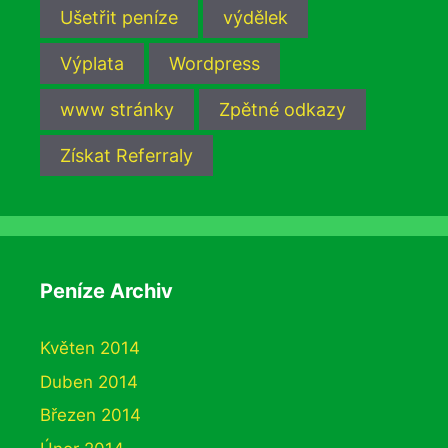
Ušetřit peníze
výdělek
Výplata
Wordpress
www stránky
Zpětné odkazy
Získat Referraly
Peníze Archiv
Květen 2014
Duben 2014
Březen 2014