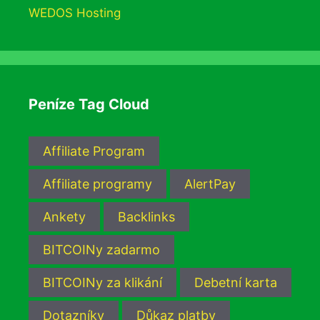
WEDOS Hosting
Peníze Tag Cloud
Affiliate Program
Affiliate programy
AlertPay
Ankety
Backlinks
BITCOINy zadarmo
BITCOINy za klikání
Debetní karta
Dotazníky
Důkaz platby