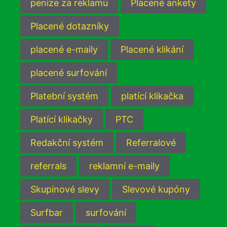
peníze za reklamu
Placené ankety
Placené dotazníky
placené e-maily
Placené klikání
placené surfování
Platební systém
platící klikačka
Platící klikačky
PTC
Redakční systém
Referralové
referrals
reklamní e-maily
Skupinové slevy
Slevové kupóny
Surfbar
surfování