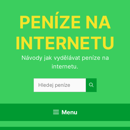
Přeskočit
na
PENÍZE NA
obsah
INTERNETU
Návody jak vydělávat peníze na
internetu.
Hledat:
Menu