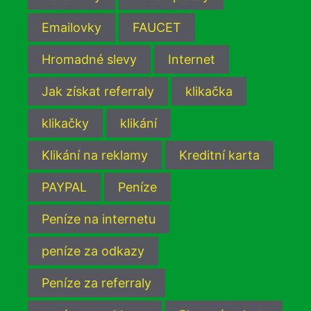
Emailovky
FAUCET
Hromadné slevy
Internet
Jak získat referraly
klikačka
klikačky
klikání
Klikání na reklamy
Kreditní karta
PAYPAL
Peníze
Peníze na internetu
peníze za odkazy
Peníze za referraly