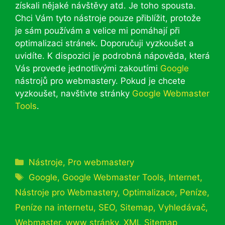
získali nějaké návštěvy atd. Je toho spousta.
Chci Vám tyto nástroje pouze přiblížit, protože
je sám používám a velice mi pomáhají při
optimalizaci stránek. Doporučuji vyzkoušet a
uvidíte. K dispozici je podrobná nápověda, která
Vás provede jednotlivými zakoutími
Google
nástrojů pro webmastery. Pokud je chcete
vyzkoušet, navštivte stránky
Google Webmaster
Tools
.
Rubriky
Nástroje
,
Pro webmastery
Štítky
Google
,
Google Webmaster Tools
,
Internet
,
Nástroje pro Webmastery
,
Optimalizace
,
Peníze
,
Peníze na internetu
,
SEO
,
Sitemap
,
Vyhledávač
,
Webmaster
,
www stránky
,
XML Sitemap