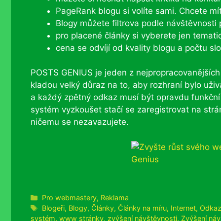
PageRank blogu si volíte sami. Chcete m
Blogy můžete filtrova podle návštěvnosti
pro placené články si vyberete jen tematic
cena se odvíjí od kvality blogu a počtu slo
POSTS GENIUS je jeden z nejpropracovanějších r
kladou velký důraz na to, aby rozhraní bylo uži
a každý zpětný odkaz musí být opravdu funkční 
systém vyzkoušet stačí se zaregistrovat na str
ničemu se nezavazujete.
Rubriky
Pro webmastery
,
Reklama
Štítky
Blogeři
,
Blogy
,
Články
,
Články na míru
,
Internet
,
Odkaz
systém
,
www stránky
,
zvýšení návštěvnosti
,
Zvýšení náv