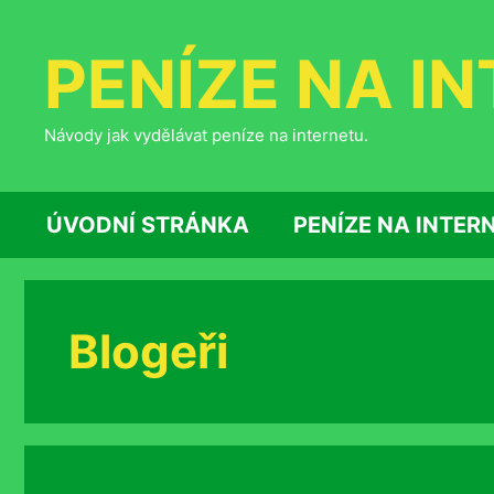
Přeskočit
na
PENÍZE NA I
obsah
Návody jak vydělávat peníze na internetu.
ÚVODNÍ STRÁNKA
PENÍZE NA INTER
Blogeři