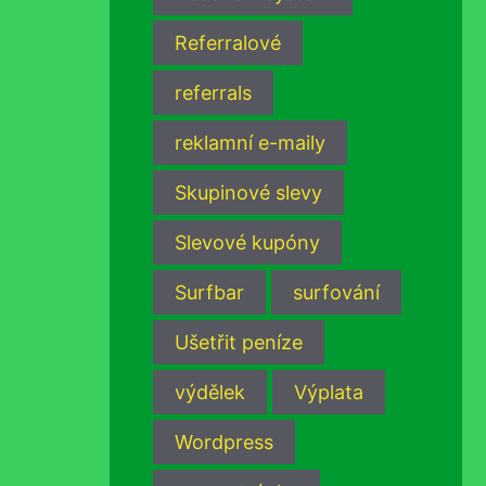
Referralové
referrals
reklamní e-maily
Skupinové slevy
Slevové kupóny
Surfbar
surfování
Ušetřit peníze
výdělek
Výplata
Wordpress