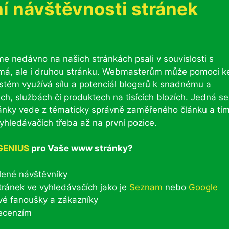
 návštěvnosti stránek
me nedávno na našich stránkách psali v souvislosti s
 má, ale i druhou stránku. Webmasterům může pomoci k
ystém využívá sílu a potenciál blogerů k snadnému a
ch, službách či produktech na tisících blozích. Jedná se
tránky vede z tématicky správně zaměřeného článku a tí
hledávačích třeba až na první pozice.
GENIUS
pro Vaše www stránky?
lené návštěvníky
stránek ve vyhledávačích jako je
Seznam
nebo
Google
ové fanoušky a zákazníky
recenzím