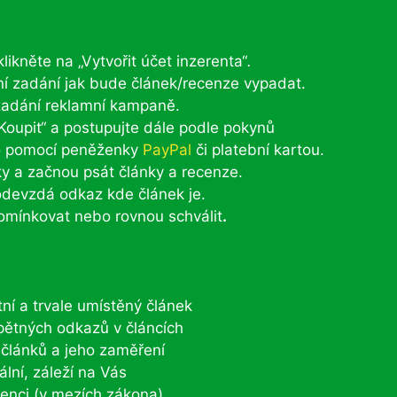
 klikněte na „Vytvořit účet inzerenta“
.
ní zadání jak bude článek/recenze vypadat.
 zadání reklamní kampaně.
Koupit“ a postupujte dále podle pokynů
bo pomocí peněženky
PayPal
či platební kartou.
ky a začnou psát články a recenze.
odevzdá odkaz kde článek je.
omínkovat nebo rovnou schválit
.
tní a trvale umístěný článek
zpětných odkazů v článcích
 článků a jeho zaměření
ální, záleží na Vás
renci (v mezích zákona)