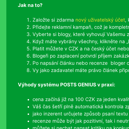
Jak na to?
Založte si zdarma
nový uživatelský účet
,
Přidejte reklamní kampaň, což je komplet
Vyberte si blogy, které vyhovují Vašemu
Když máte vybrány všechny, klikněte na „
Platit můžete v CZK a na český účet ne
Blogeři po zaplacení potvrdí příjem zakáz
Po napsání článku nebo recenze bloger 
Vy jako zadavatel máte právo článek přip
Výhody systému POSTS GENIUS v praxi:
cena začíná již na 100 CZK za jeden kvali
Váš čas šetří plně automatická kontrola 
jako inzerent určujete způsob psaní textu
recenze může být jak pozitivní, tak i neutr
můžete si nechat napsat kritiku na konku