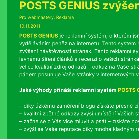
POSTS GENIUS zvýšení
Rubriky
Pro webmastery
,
Reklama
10.11.2011
POSTS GENIUS
je reklamní systém, o kterém js
vyděláváním peněz na internetu. Tento systém
zvýšení návštěvnosti stránek. Tento reklamní s
levnému šíření článků a recenzí o vašich stránká
velice kvalitní zdroj odkazů – odkaz na Vaše s
pádem posunuje Vaše stránky v internetových vy
Jaké výhody přináší reklamní systém
POSTS 
– díky úzkému zaměření blogu získáte přesně cí
– kvalitní zpětné odkazy zvýší umístění Vašich 
– začne se o Vás více mluvit a psát – získáte n
– zvýší se Vaše reputace díky mnoha kladným 