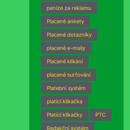
peníze za reklamu
Placené ankety
Placené dotazníky
placené e-maily
Placené klikání
placené surfování
Platební systém
platící klikačka
Platící klikačky
PTC
Redakční systém