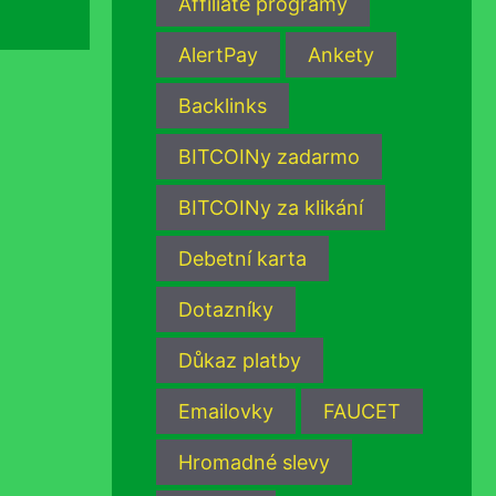
Affiliate programy
AlertPay
Ankety
Backlinks
BITCOINy zadarmo
BITCOINy za klikání
Debetní karta
Dotazníky
Důkaz platby
Emailovky
FAUCET
Hromadné slevy