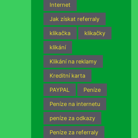
Internet
Jak získat referraly
klikačka
klikačky
klikání
Klikání na reklamy
Kreditní karta
PAYPAL
Peníze
Peníze na internetu
peníze za odkazy
Peníze za referraly