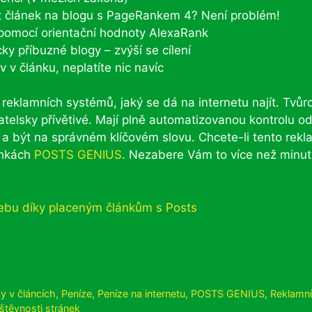
ít článek na blogu s PageRankem 4? Není problém!
 pomocí orientační hodnoty AlexaRank
ky příbuzné blogy – zvýší se cílení
v v článku, neplatíte nic navíc
eklamních systémů, jaký se dá na internetu najít. Tvůrc
vatelsky přívětivé. Mají plně automatizovanou kontrolu o
a být na správném klíčovém slovu. Chcete-li tento rekl
ánkách
POSTS GENIUS
. Nezabere Vám to více než minut
y v článcích
,
Peníze
,
Peníze na internetu
,
POSTS GENIUS
,
Reklamn
štěvnosti stránek