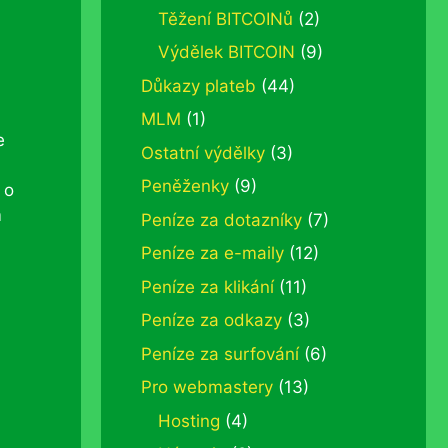
Těžení BITCOINů
(2)
Výdělek BITCOIN
(9)
Důkazy plateb
(44)
MLM
(1)
e
Ostatní výdělky
(3)
Peněženky
(9)
 o
m
Peníze za dotazníky
(7)
Peníze za e-maily
(12)
Peníze za klikání
(11)
Peníze za odkazy
(3)
Peníze za surfování
(6)
Pro webmastery
(13)
Hosting
(4)