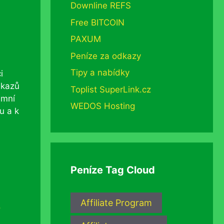
Downline REFS
Free BITCOIN
PAXUM
Peníze za odkazy
Tipy a nabídky
i
dkazů
Toplist SuperLink.cz
amní
WEDOS Hosting
u a k
Peníze Tag Cloud
Affiliate Program
í