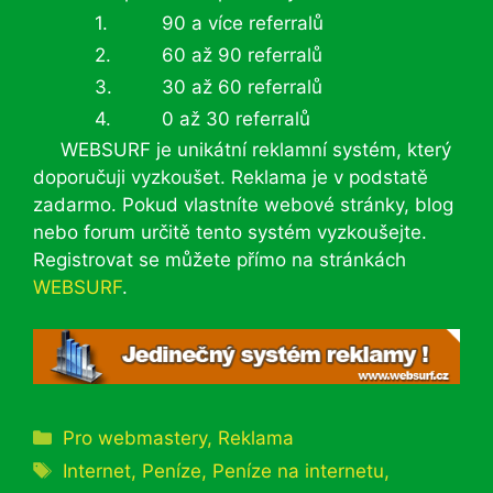
1.
90 a více referralů
2.
60 až 90 referralů
3.
30 až 60 referralů
4.
0 až 30 referralů
WEBSURF je unikátní reklamní systém, který
doporučuji vyzkoušet. Reklama je v podstatě
zadarmo. Pokud vlastníte webové stránky, blog
nebo forum určitě tento systém vyzkoušejte.
Registrovat se můžete přímo na stránkách
WEBSURF
.
Rubriky
Pro webmastery
,
Reklama
Štítky
Internet
,
Peníze
,
Peníze na internetu
,