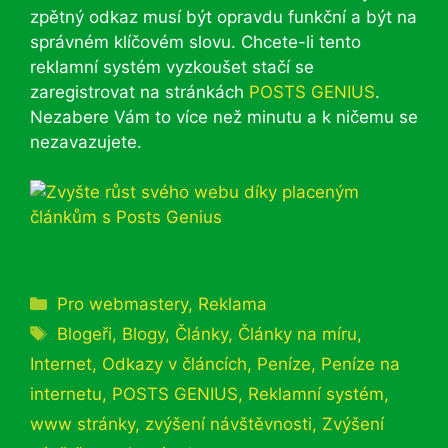
zpětný odkaz musí být opravdu funkční a být na
správném klíčovém slovu. Chcete-li tento
reklamní systém vyzkoušet stačí se
zaregistrovat na stránkách
POSTS GENIUS
.
Nezabere Vám to více než minutu a k ničemu se
nezavazujete.
Rubriky
Pro webmastery
,
Reklama
Štítky
Blogeři
,
Blogy
,
Články
,
Články na míru
,
Internet
,
Odkazy v článcích
,
Peníze
,
Peníze na
internetu
,
POSTS GENIUS
,
Reklamní systém
,
www stránky
,
zvýšení návštěvnosti
,
Zvýšení