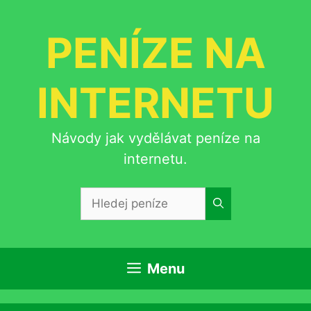
Přeskočit
na
PENÍZE NA
obsah
INTERNETU
Návody jak vydělávat peníze na
internetu.
Hledat:
Menu