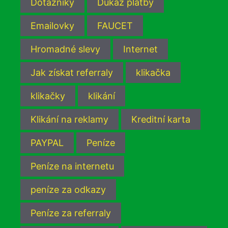
Dotazníky
Důkaz platby
Emailovky
FAUCET
Hromadné slevy
Internet
Jak získat referraly
klikačka
klikačky
klikání
Klikání na reklamy
Kreditní karta
PAYPAL
Peníze
Peníze na internetu
peníze za odkazy
Peníze za referraly