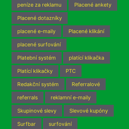
peníze za reklamu
Placené ankety
Placené dotazníky
placené e-maily
Placené klikání
placené surfování
Platební systém
platící klikačka
Platící klikačky
PTC
Redakční systém
Referralové
referrals
reklamní e-maily
Skupinové slevy
Slevové kupóny
Surfbar
surfování