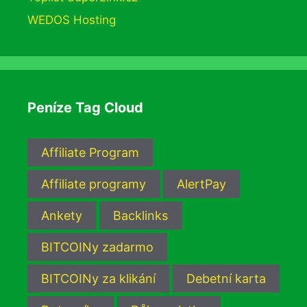
WEDOS Hosting
Peníze Tag Cloud
Affiliate Program
Affiliate programy
AlertPay
Ankety
Backlinks
BITCOINy zadarmo
BITCOINy za klikání
Debetní karta