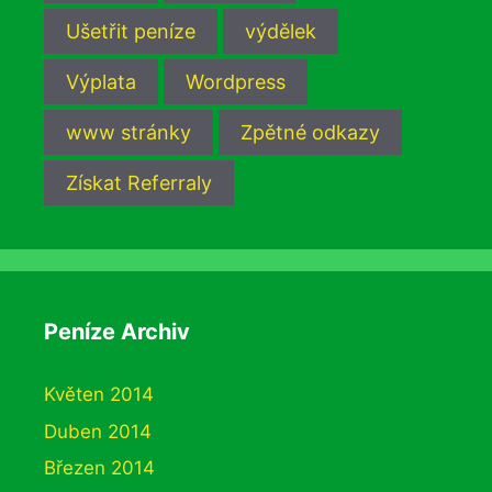
Ušetřit peníze
výdělek
Výplata
Wordpress
www stránky
Zpětné odkazy
Získat Referraly
Peníze Archiv
Květen 2014
Duben 2014
Březen 2014