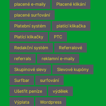
placené e-maily
Placené klikání
placené surfování
Platební systém
platící klikačka
Platící klikačky
PTC
Redakční systém
Referralové
referrals
reklamní e-maily
Skupinové slevy
Slevové kupóny
Surfbar
surfování
Ušetřit peníze
výdělek
Výplata
Wordpress