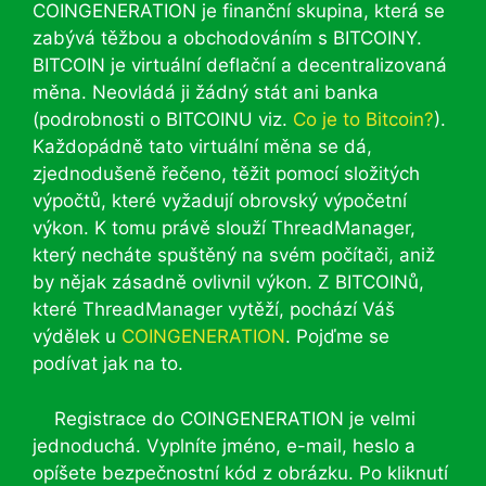
COINGENERATION je finanční skupina, která se
zabývá těžbou a obchodováním s BITCOINY.
BITCOIN je virtuální deflační a decentralizovaná
měna. Neovládá ji žádný stát ani banka
(podrobnosti o BITCOINU viz.
Co je to Bitcoin?
).
Každopádně tato virtuální měna se dá,
zjednodušeně řečeno, těžit pomocí složitých
výpočtů, které vyžadují obrovský výpočetní
výkon. K tomu právě slouží ThreadManager,
který necháte spuštěný na svém počítači, aniž
by nějak zásadně ovlivnil výkon. Z BITCOINů,
které ThreadManager vytěží, pochází Váš
výdělek u
COINGENERATION
. Pojďme se
podívat jak na to.
Registrace do COINGENERATION je velmi
jednoduchá. Vyplníte jméno, e-mail, heslo a
opíšete bezpečnostní kód z obrázku. Po kliknutí