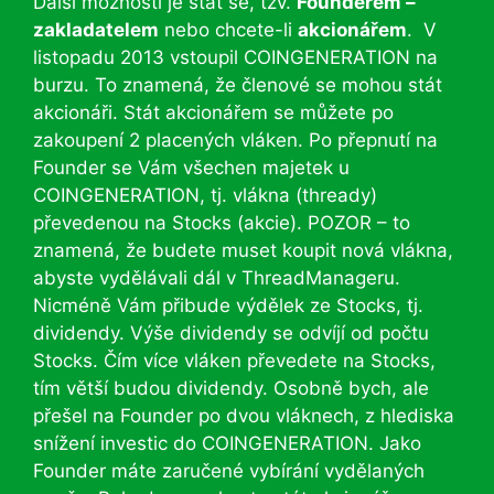
Další možností je stát se, tzv.
Founderem –
zakladatelem
nebo chcete-li
akcionářem
. V
listopadu 2013 vstoupil COINGENERATION na
burzu. To znamená, že členové se mohou stát
akcionáři. Stát akcionářem se můžete po
zakoupení 2 placených vláken. Po přepnutí na
Founder se Vám všechen majetek u
COINGENERATION, tj. vlákna (thready)
převedenou na Stocks (akcie). POZOR – to
znamená, že budete muset koupit nová vlákna,
abyste vydělávali dál v ThreadManageru.
Nicméně Vám přibude výdělek ze Stocks, tj.
dividendy. Výše dividendy se odvíjí od počtu
Stocks. Čím více vláken převedete na Stocks,
tím větší budou dividendy. Osobně bych, ale
přešel na Founder po dvou vláknech, z hlediska
snížení investic do COINGENERATION. Jako
Founder máte zaručené vybírání vydělaných