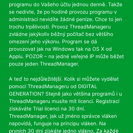
programu do Vašeho účtu jednou denně. Takže
se nedivte, že po hodině provozu programu v
administraci nevidíte žádné peníze. Chce to jen
trochu trpělivosti. Provoz ThreadManageru
zvládne jakýkoliv běžný počítač bez většího
omezení jeho výkonu. Program se dá
provozovat jak na Windows tak na OS X od
Applu. POZOR – na jedné veřejné IP může běžet
pouze jeden ThreadManager.
A teď to nejdůležitější. Kolik si můžete vydělat
pomocí ThreadManageru od DIGITAL
GENERATION? Stejně jako většina programů i u
ThreadManageru musíte mít licenci. Registrací
získáváte Trial licenci na 30 dní.
ThreadManager, jak už jméno správce vláken
napovídá, funguje na principu vláken. Na
prvních 30 dní získáte jedno vlákno. Za každé