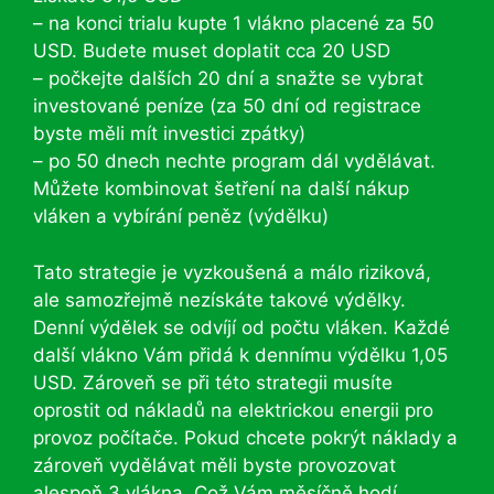
– na konci trialu kupte 1 vlákno placené za 50
USD. Budete muset doplatit cca 20 USD
– počkejte dalších 20 dní a snažte se vybrat
investované peníze (za 50 dní od registrace
byste měli mít investici zpátky)
– po 50 dnech nechte program dál vydělávat.
Můžete kombinovat šetření na další nákup
vláken a vybírání peněz (výdělku)
Tato strategie je vyzkoušená a málo riziková,
ale samozřejmě nezískáte takové výdělky.
Denní výdělek se odvíjí od počtu vláken. Každé
další vlákno Vám přidá k dennímu výdělku 1,05
USD. Zároveň se při této strategii musíte
oprostit od nákladů na elektrickou energii pro
provoz počítače. Pokud chcete pokrýt náklady a
zároveň vydělávat měli byste provozovat
alespoň 3 vlákna. Což Vám měsíčně hodí