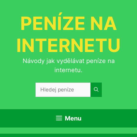
Přeskočit
na
PENÍZE NA
obsah
INTERNETU
Návody jak vydělávat peníze na
internetu.
Hledat:
Menu