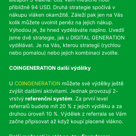
přibližně 94 USD. Druhá strategie spočívá v
nákupu vláken okamžitě. Záleží pak jen na Vás
kolik můžete uvolnit peněz na jejich nákup.
Výhodou je, že hned vyděláváte naplno. Uvedli
jsme dvě strategie, jak u DIGITAL GENERATION
vydělávat. Je na Vás, kterou strategii (rychlou
nebo pomalou) nebo jejich kombinaci zvolíte.
COINGENERATION další výdělky
U
COINGENERATION
můžete své výdělky ještě
zvýšit dalšími aktivitami. Jednak provozují 2-
vrstvý
referenční systém
. Za první level
referralů budete mít 20 % z jejich výdlěku a za
druhou úroveň 10 %. Výdělek z referrala se Vám
začne připisovat až když koupí placené vlákno.