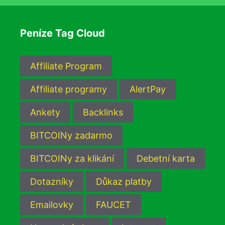
Peníze Tag Cloud
Affiliate Program
Affiliate programy
AlertPay
Ankety
Backlinks
BITCOINy zadarmo
BITCOINy za klikání
Debetní karta
Dotazníky
Důkaz platby
Emailovky
FAUCET