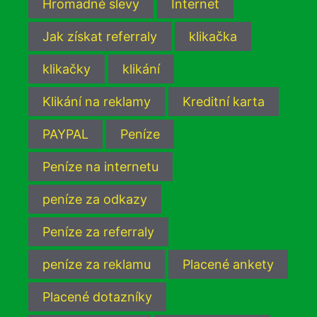
Hromadné slevy
Internet
Jak získat referraly
klikačka
klikačky
klikání
Klikání na reklamy
Kreditní karta
PAYPAL
Peníze
Peníze na internetu
peníze za odkazy
Peníze za referraly
peníze za reklamu
Placené ankety
Placené dotazníky