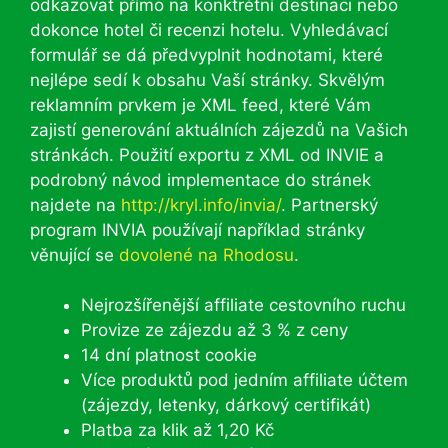
odkazovat přímo na konktrétní destinaci nebo
dokonce hotel či recenzi hotelu. Vyhledávací
formulář se dá předvyplnit hodnotami, které
nejlépe sedí k obsahu Vaší stránky. Skvělým
reklamním prvkem je XML feed, které Vám
zajistí generování aktuálních zájezdů na Vašich
stránkách. Použití exportu z XML od INVIE a
podrobný návod implementace do stránek
najdete na
http://kryl.info/invia/
. Partnerský
program INVIA používají například stránky
věnující se
dovolené na Rhodosu
.
Nejrozšířenější affiliate cestovního ruchu
Provize ze zájezdu až 3 % z ceny
14 dní platnost cookie
Více produktů pod jedním affiliate účtem
(zájezdy, letenky, dárkový certifikát)
Platba za klik až 1,20 Kč