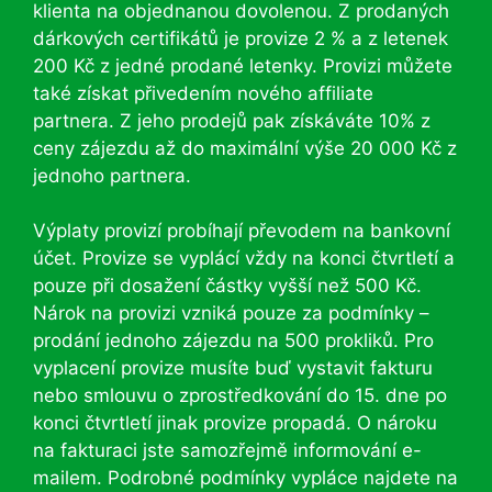
klienta na objednanou dovolenou. Z prodaných
dárkových certifikátů je provize 2 % a z letenek
200 Kč z jedné prodané letenky. Provizi můžete
také získat přivedením nového affiliate
partnera. Z jeho prodejů pak získáváte 10% z
ceny zájezdu až do maximální výše 20 000 Kč z
jednoho partnera.
Výplaty provizí probíhají převodem na bankovní
účet. Provize se vyplácí vždy na konci čtvrtletí a
pouze při dosažení částky vyšší než 500 Kč.
Nárok na provizi vzniká pouze za podmínky –
prodání jednoho zájezdu na 500 prokliků. Pro
vyplacení provize musíte buď vystavit fakturu
nebo smlouvu o zprostředkování do 15. dne po
konci čtvrtletí jinak provize propadá. O nároku
na fakturaci jste samozřejmě informování e-
mailem. Podrobné podmínky vypláce najdete na