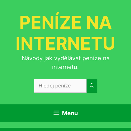
Přeskočit
na
PENÍZE NA
obsah
INTERNETU
Návody jak vydělávat peníze na
internetu.
Hledat:
Menu