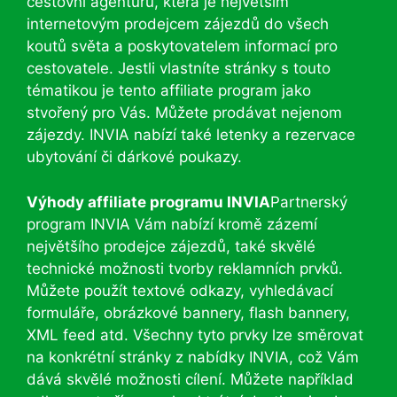
cestovní agenturu, která je největším
internetovým prodejcem zájezdů do všech
koutů světa a poskytovatelem informací pro
cestovatele. Jestli vlastníte stránky s touto
tématikou je tento affiliate program jako
stvořený pro Vás. Můžete prodávat nejenom
zájezdy. INVIA nabízí také letenky a rezervace
ubytování či dárkové poukazy.
Výhody affiliate programu INVIA
Partnerský
program INVIA Vám nabízí kromě zázemí
největšího prodejce zájezdů, také skvělé
technické možnosti tvorby reklamních prvků.
Můžete použít textové odkazy, vyhledávací
formuláře, obrázkové bannery, flash bannery,
XML feed atd. Všechny tyto prvky lze směrovat
na konkrétní stránky z nabídky INVIA, což Vám
dává skvělé možnosti cílení. Můžete například