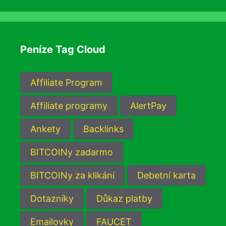
Peníze Tag Cloud
Affiliate Program
Affiliate programy
AlertPay
Ankety
Backlinks
BITCOINy zadarmo
BITCOINy za klikání
Debetní karta
Dotazníky
Důkaz platby
Emailovky
FAUCET