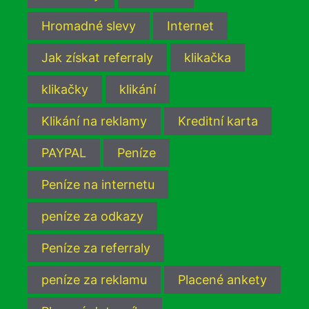
Hromadné slevy
Internet
Jak získat referraly
klikačka
klikačky
klikání
Klikání na reklamy
Kreditní karta
PAYPAL
Peníze
Peníze na internetu
peníze za odkazy
Peníze za referraly
peníze za reklamu
Placené ankety