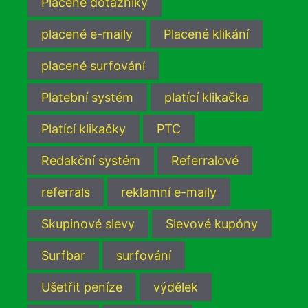
Placené dotazníky
placené e-maily
Placené klikání
placené surfování
Platební systém
platící klikačka
Platící klikačky
PTC
Redakční systém
Referralové
referrals
reklamní e-maily
Skupinové slevy
Slevové kupóny
Surfbar
surfování
Ušetřit peníze
výdělek