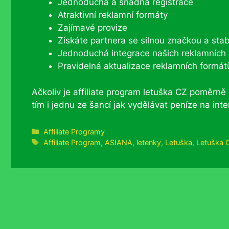
Jednoduchá a snadná registrace
Atraktivní reklamní formáty
Zajímavé provize
Získáte partnera se silnou značkou a sta
Jednoduchá integrace našich reklamních
Pravidelná aktualizace reklamních formát
Ačkoliv je affiliate program letuška CZ poměrně 
tím i jednu ze šancí jak vydělávat peníze na in
Rubriky
Affiliate Programy
Štítky
Affiliate Program
,
ASIANA
,
letenky
,
Letuška
,
Letuška 