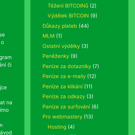
Těžení BITCOINů
(2)
Výdělek BITCOIN
(9)
Důkazy plateb
(44)
se
MLM
(1)
 o
Ostatní výdělky
(3)
Peněženky
(9)
ogram
ní či
Peníze za dotazníky
(7)
Peníze za e-maily
(12)
Peníze za klikání
(11)
jce
Peníze za odkazy
(3)
at na
Peníze za surfování
(6)
římo
Pro webmastery
(13)
ám
Hosting
(4)
návod