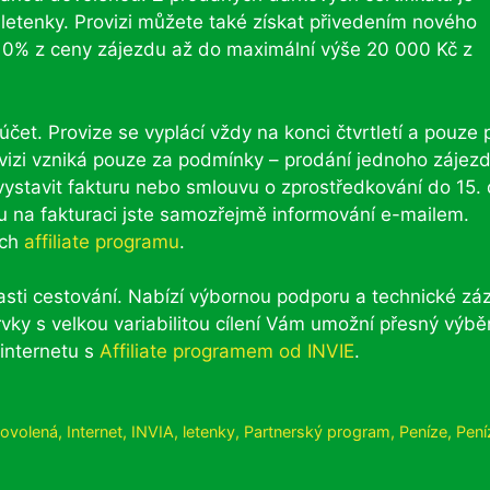
 letenky. Provizi můžete také získat přivedením nového
e 10% z ceny zájezdu až do maximální výše 20 000 Kč z
čet. Provize se vyplácí vždy na konci čtvrtletí a pouze p
vizi vzniká pouze za podmínky – prodání jednoho zájez
vystavit fakturu nebo smlouvu o zprostředkování do 15.
oku na fakturaci jste samozřejmě informování e-mailem.
ách
affiliate programu
.
blasti cestování. Nabízí výbornou podporu a technické zá
ky s velkou variabilitou cílení Vám umožní přesný výbě
 internetu s
Affiliate programem od INVIE
.
ovolená
,
Internet
,
INVIA
,
letenky
,
Partnerský program
,
Peníze
,
Pení