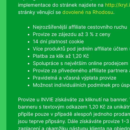
implementace do stránek najdete na
http://kryl.
stránky věnující se
dovolené na Rhodosu
.
Nejrozšířenější affiliate cestovního ruchu
Provize ze zájezdu až 3 % z ceny
14 dní platnost cookie
Více produktů pod jedním affiliate účtem (
Platba za klik až 1,20 Kč
Spolupráce s největším online prodejcem
Provize za přivedeného affiliate partnera
Pravidelná a včasná výplata provize
Možnost individuálních podmínek pro úsp
Provize u INVIE získáváte za kliknutí na banner
banneru s textovým odkazem 1,20 Kč za unikátn
připíše pouze v případě alespoň jednoho prodané
jsou teprve připsány. Dále získáváte provize 1-
zaplacení a okamžiku nástupu klienta na objedn