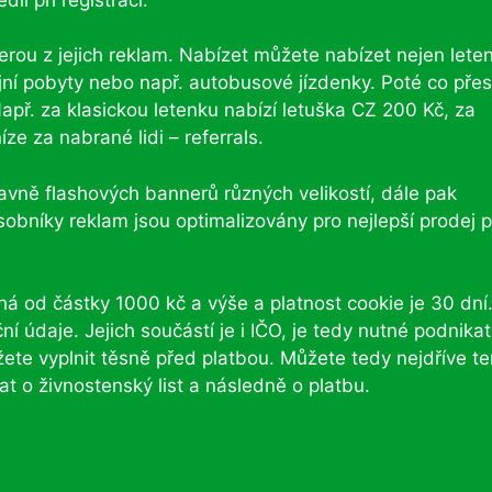
rou z jejich reklam. Nabízet můžete nabízet nejen leten
ijní pobyty nebo např. autobusové jízdenky. Poté co přes
apř. za klasickou letenku nabízí letuška CZ 200 Kč, za
e za nabrané lidi – referrals.
vně flashových bannerů různých velikostí, dále pak
obníky reklam jsou optimalizovány pro nejlepší prodej 
íhá od částky 1000 kč a výše a platnost cookie je 30 dní
í údaje. Jejich součástí je i IČO, je tedy nutné podnikat
žete vyplnit těsně před platbou. Můžete tedy nejdříve te
at o živnostenský list a následně o platbu.