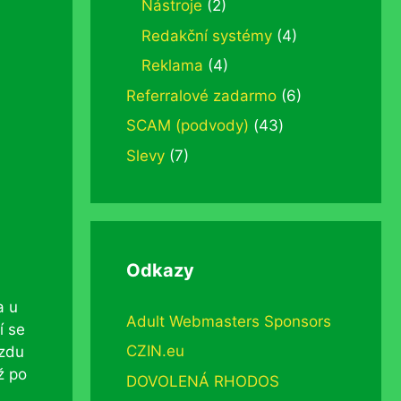
Nástroje
(2)
Redakční systémy
(4)
Reklama
(4)
Referralové zadarmo
(6)
SCAM (podvody)
(43)
Slevy
(7)
Odkazy
a u
Adult Webmasters Sponsors
í se
CZIN.eu
ezdu
ž po
DOVOLENÁ RHODOS