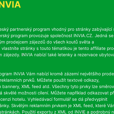
INVIA
český partnerský program vhodný pro stránky zabývající 
erský program provozuje společnost INVIA.CZ. Jedná se
ovým prodejcem zájezdů do všech koutů světa a
vlastníte stránky s touto tématikou je tento affiliate pr
 zájezdy. INVIA nabízí také letenky a rezervace ubytová
rogram INVIA Vám nabízí kromě zázemí největšího prode
 reklamních prvků. Můžete použít textové odkazy,
h bannery, XML feed atd. Všechny tyto prvky lze směrov
á skvělé možnosti cílení. Můžete například odkazovat p
ecenzi hotelu. Vyhledávací formulář se dá předvyplnit
tránky. Skvělým reklamním prvkem je XML feed, které V
h stránkách. Použití exportu z XML od INVIE a podrobný 