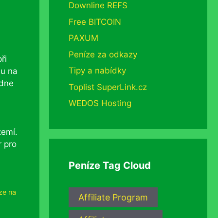
Downline REFS
Free BITCOIN
PAXUM
Peníze za odkazy
ři
Tipy a nabídky
du na
 dne
Toplist SuperLink.cz
WEDOS Hosting
zemí.
r pro
Peníze Tag Cloud
ze na
Affiliate Program