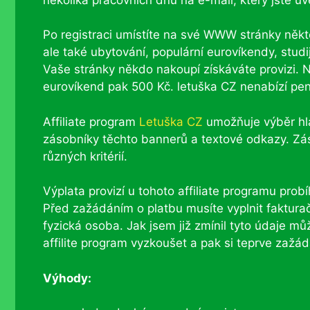
Po registraci umístíte na své WWW stránky někte
ale také ubytování, populární eurovíkendy, stud
Vaše stránky někdo nakoupí získáváte provizi. N
eurovíkend pak 500 Kč. letuška CZ nenabízí peníz
Affiliate program
Letuška CZ
umožňuje výběr hla
zásobníky těchto bannerů a textové odkazy. Zás
různých kritérií.
Výplata provizí u tohoto affiliate programu prob
Před zažádáním o platbu musíte vyplnit fakturačn
fyzická osoba. Jak jsem již zmínil tyto údaje mů
affilite program vyzkoušet a pak si teprve zažád
Výhody: