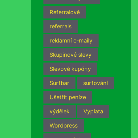
Referralové
referrals
reklamní e-maily
Skupinové slevy
Slevové kupóny
Surfbar
surfování
Ušetřit peníze
výdělek
Výplata
Wordpress