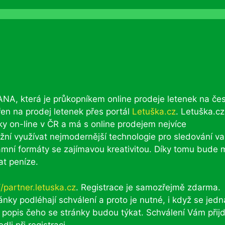
IANA, která je průkopníkem online prodeje letenek na č
řen na prodej letenek přes portál
Letuška.cz
. Letuška.cz
nky on-line v ČR a má s online prodejem nejvíce
ní využívat nejmodernější technologie pro sledování va
lamní formáty se zajímavou kreativitou. Díky tomu bude 
at peníze.
//partner.letuska.cz
. Registrace je samozřejmě zdarma.
nky podléhají schválení a proto je nutné, i když se jedn
oň popis čeho se stránky budou týkat. Schválení Vám přij
li při registraci.