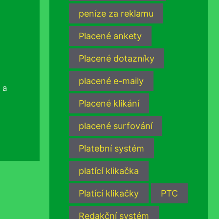
peníze za reklamu
Placené ankety
Placené dotazníky
placené e-maily
 a
Placené klikání
placené surfování
Platební systém
platící klikačka
Platící klikačky
PTC
Redakční systém