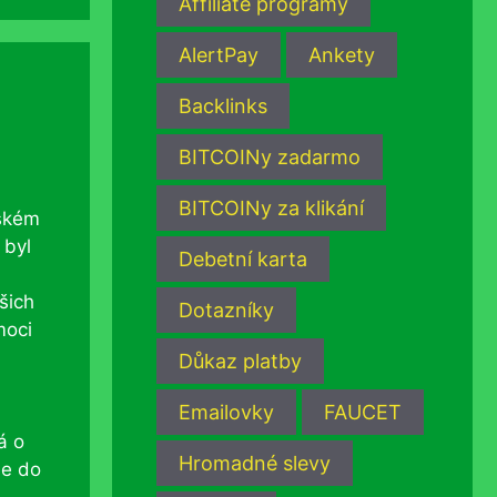
Affiliate programy
AlertPay
Ankety
Backlinks
BITCOINy zadarmo
BITCOINy za klikání
eském
 byl
Debetní karta
šich
Dotazníky
moci
Důkaz platby
Emailovky
FAUCET
á o
Hromadné slevy
de do