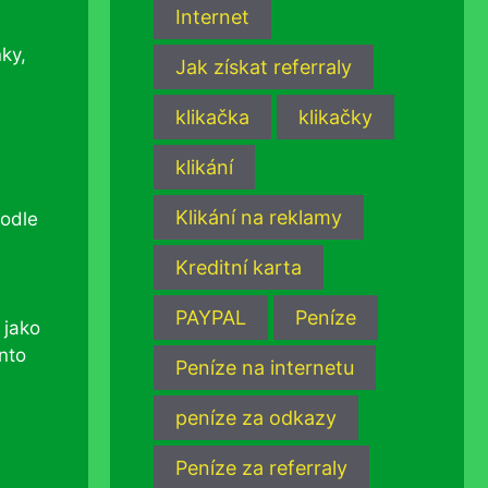
Internet
ky,
Jak získat referraly
klikačka
klikačky
klikání
Klikání na reklamy
podle
Kreditní karta
.
PAYPAL
Peníze
 jako
nto
Peníze na internetu
peníze za odkazy
Peníze za referraly