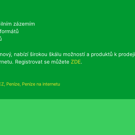
bilním zázemím
 formátů
ů
nový, nabízí širokou škálu možností a produktů k prodeji
ternetu. Registrovat se můžete
ZDE
.
CZ
,
Peníze
,
Peníze na internetu