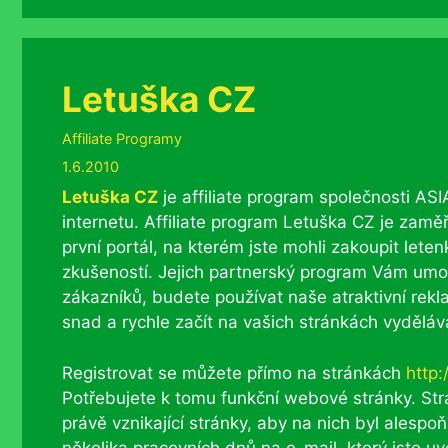
Letuška CZ
Rubriky
Affiliate Programy
1.6.2010
Letuška CZ
je affiliate program společnosti AS
internetu. Affiliate program Letuška CZ je zamě
první portál, na kterém jste mohli zakoupit lete
zkušeností. Jejich partnerský program Vám umož
zákazníků, budete používat naše atraktivní rek
snad a rychle začít na vašich stránkách vyděláv
Registrovat se můžete přímo na stránkách
http:
Potřebujete k tomu funkční webové stránky. Strá
právě vznikající stránky, aby na nich byl alesp
několika pracovních dnů na e-mail, který jste uved