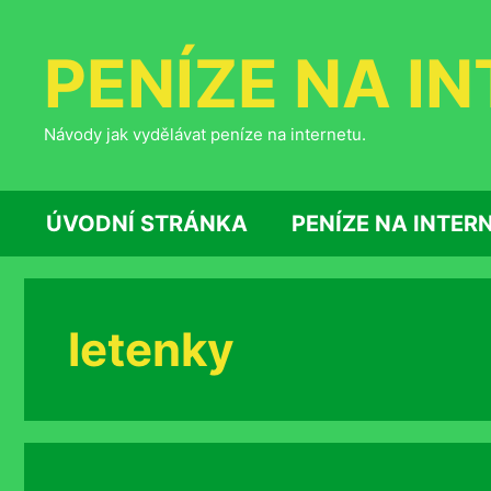
Přeskočit
na
PENÍZE NA I
obsah
Návody jak vydělávat peníze na internetu.
ÚVODNÍ STRÁNKA
PENÍZE NA INTER
letenky