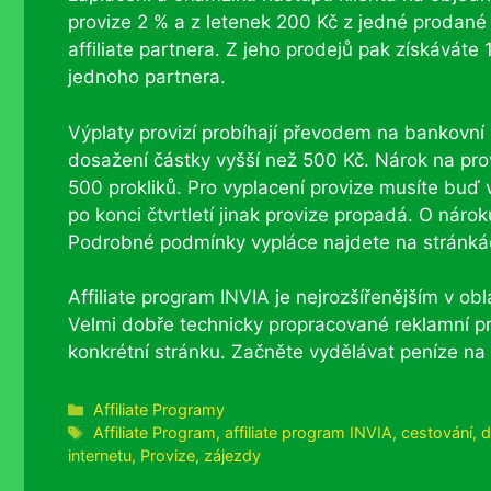
provize 2 % a z letenek 200 Kč z jedné prodané
affiliate partnera. Z jeho prodejů pak získávát
jednoho partnera.
Výplaty provizí probíhají převodem na bankovní ú
dosažení částky vyšší než 500 Kč. Nárok na pro
500 prokliků. Pro vyplacení provize musíte buď 
po konci čtvrtletí jinak provize propadá. O nár
Podrobné podmínky vypláce najdete na stránk
Affiliate program INVIA je nejrozšířenějším v o
Velmi dobře technicky propracované reklamní prv
konkrétní stránku. Začněte vydělávat peníze na
Rubriky
Affiliate Programy
Štítky
Affiliate Program
,
affiliate program INVIA
,
cestování
,
d
internetu
,
Provize
,
zájezdy