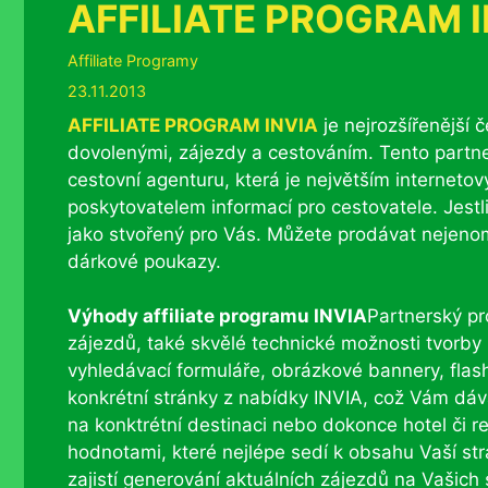
AFFILIATE PROGRAM 
Rubriky
Affiliate Programy
23.11.2013
AFFILIATE PROGRAM INVIA
je nejrozšířenější 
dovolenými, zájezdy a cestováním. Tento partn
cestovní agenturu, která je největším internet
poskytovatelem informací pro cestovatele. Jestli 
jako stvořený pro Vás. Můžete prodávat nejenom
dárkové poukazy.
Výhody affiliate programu INVIA
Partnerský p
zájezdů, také skvělé technické možnosti tvorby
vyhledávací formuláře, obrázkové bannery, flas
konkrétní stránky z nabídky INVIA, což Vám dáv
na konktrétní destinaci nebo dokonce hotel či r
hodnotami, které nejlépe sedí k obsahu Vaší s
zajistí generování aktuálních zájezdů na Vašic