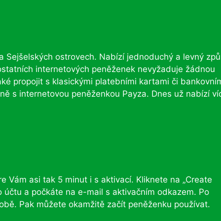
na Sejšelských ostrovech. Nabízí jednoduchý a levný zp
 ostatních internetových peněženek nevyžaduje žádnou
ké propojit s klasickými platebními kartami či bankovní
ně s internetovou peněženkou Payza. Dnes už nabízí ví
 Vám asi tak 5 minut i s aktivací. Kliknete na „Create
o účtu a počkáte na e-mail s aktivačním odkazem. Po
o sobě. Pak můžete okamžitě začít peněženku používat.