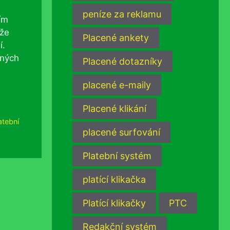
peníze za reklamu
ím
 že
Placené ankety
í.
aných
Placené dotazníky
placené e-maily
Placené klikání
atební
placené surfování
Platební systém
platící klikačka
Platící klikačky
PTC
Redakční systém