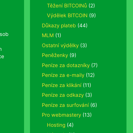
Těžení BITCOINů
(2)
Výdělek BITCOIN
(9)
Důkazy plateb
(44)
ůsob
MLM
(1)
Ostatní výdělky
(3)
m
Peněženky
(9)
ce
Peníze za dotazníky
(7)
Peníze za e-maily
(12)
Peníze za klikání
(11)
Peníze za odkazy
(3)
Peníze za surfování
(6)
Pro webmastery
(13)
Hosting
(4)