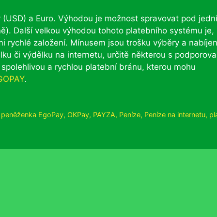
(USD) a Euro. Výhodou je možnost spravovat pod jedn
). Další velkou výhodou tohoto platebního systému je,
i rychlé založení. Mínusem jsou trošku výběry a nabíjen
lku či výdělku na internetu, určitě některou s podporov
spolehlivou a rychlou platební bránu, kterou mohu
GOPAY
.
á peněženka EgoPay
,
OKPay
,
PAYZA
,
Peníze
,
Peníze na internetu
,
pl