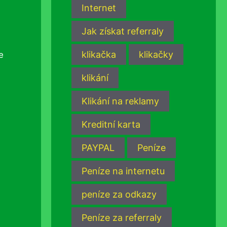
Internet
Jak získat referraly
klikačka
klikačky
e
klikání
Klikání na reklamy
Kreditní karta
PAYPAL
Peníze
Peníze na internetu
peníze za odkazy
Peníze za referraly