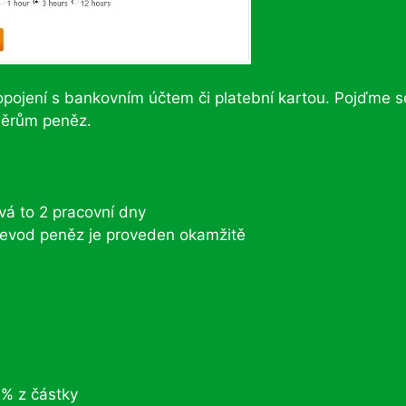
opojení s bankovním účtem či platební kartou. Pojďme s
běrům peněz.
vá to 2 pracovní dny
řevod peněz je proveden okamžitě
1% z částky