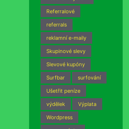
Referralové
referrals
reklamní e-maily
Skupinové slevy
Slevové kupóny
Surfbar
surfování
Ušetřit peníze
výdělek
Výplata
Wordpress