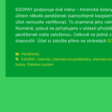
EGOPAY podporuje dvě měny – Americké dolary 
účtem několik peněženek (samozřejmě bezplatně
účet nemusíte verifikovat. To znamená jeho velm
Nicméně, pokud se pohybujete v oblasti přivýdě
peněženek máte založenou. Celkově se jedná o 
doporučit. Účet si založte přímo na stránkách
E
Rubriky
Peněženky
Štítky
EGOPAY
,
Internet
,
Internetová peněženka
,
internetov
brána
,
Platební systém