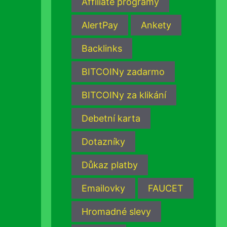
Affiliate programy
AlertPay
Ankety
Backlinks
BITCOINy zadarmo
BITCOINy za klikání
Debetní karta
Dotazníky
Důkaz platby
Emailovky
FAUCET
Hromadné slevy