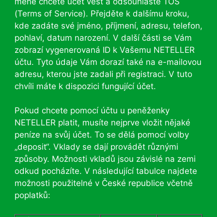
měně chcete účet vést a odsouhlaste TOS
(Terms of Service). Přejděte k dalšímu kroku,
kde zadáte své jméno, příjmení, adresu, telefon,
pohlaví, datum narození. V další části se Vám
zobrazí vygenerovaná ID k Vašemu NETELLER
účtu. Tyto údaje Vám dorazí také na e-mailovou
adresu, kterou jste zadali při registraci. V tuto
chvíli máte k dispozici fungující účet.
Pokud chcete pomocí účtu u peněženky
NETELLER platit, musíte nejprve vložit nějaké
peníze na svůj účet. To se dělá pomocí volby
„deposit“. Vklady se dají provádět různými
způsoby. Možnosti vkladů jsou závislé na zemi
odkud pocházíte. V následující tabulce najdete
možnosti použitelné v České republice včetně
poplatků: