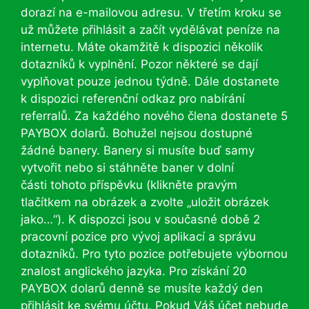
dorazí na e-mailovou adresu. V třetím kroku se
už můžete přihlásit a začít vydělávat peníze na
internetu. Máte okamžitě k dispozici několik
dotazníků k vyplnění. Pozor některé se dají
vyplňovat pouze jednou týdně. Dále dostanete
k dispozici referenční odkaz pro nabírání
referralů. Za každého nového člena dostanete 5
PAYBOX dolarů. Bohužel nejsou dostupné
žádné banery. Banery si musíte buď samy
vytvořit nebo si stáhněte baner v dolní
části tohoto příspěvku (klikněte pravým
tlačítkem na obrázek a zvolte „uložit obrázek
jako…“). K dispozci jsou v současné době 2
pracovní pozice pro vývoj aplikací a správu
dotazníků. Pro tyto pozice potřebujete výbornou
znalost anglického jazyka. Pro získání 20
PAYBOX dolarů denně se musíte každý den
přihlásit ke svému účtu. Pokud Váš účet nebude