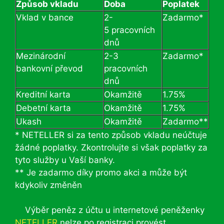
Způsob vkladu
Doba
Poplatek
Vklad v bance
2-
Zadarmo*
5 pracovních
dnů
Mezinárodní
2-3
Zadarmo*
bankovní převod
pracovních
dnů
Kreditní karta
Okamžitě
1.75%
Debetní karta
Okamžitě
1.75%
Ukash
Okamžitě
Zadarmo**
* NETELLER si za tento způsob vkladu neúčtuje
žádné poplatky. Zkontrolujte si však poplatky za
tyto služby u Vaší banky.
** Je zadarmo díky promo akci a může být
kdykoliv změněn
Výběr peněz z účtu u internetové peněženky
NETELLER
nelze po registraci provést.