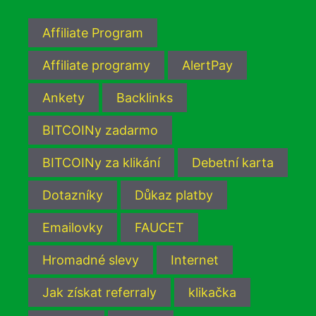
Affiliate Program
Affiliate programy
AlertPay
Ankety
Backlinks
BITCOINy zadarmo
BITCOINy za klikání
Debetní karta
Dotazníky
Důkaz platby
Emailovky
FAUCET
Hromadné slevy
Internet
Jak získat referraly
klikačka