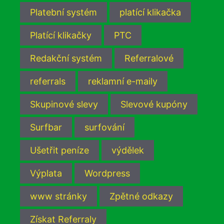
Platební systém
platící klikačka
Platící klikačky
PTC
Redakční systém
Referralové
referrals
reklamní e-maily
Skupinové slevy
Slevové kupóny
Surfbar
surfování
Ušetřit peníze
výdělek
Výplata
Wordpress
www stránky
Zpětné odkazy
Získat Referraly