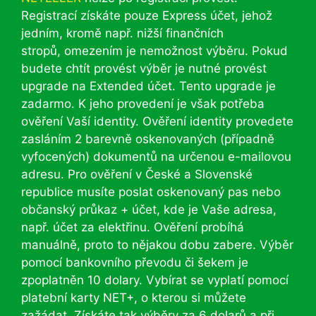
Registrací získáte pouze Express účet, jehož
jedním, kromě např. nižší finančních
stropů, omezením je nemožnost výběru. Pokud
budete chtít provést výběr je nutné provést
upgrade na Extended účet. Tento upgrade je
zadarmo. K jeho provedení je však potřeba
ověření Vaší identity. Ověření identity provedete
zasláním 2 barevně oskenovaných (případně
vyfocených) dokumentů na určenou e-mailovou
adresu. Pro ověření v České a Slovenské
republice musíte poslat oskenovaný pas nebo
občanský průkaz + účet, kde je Vaše adresa,
např. účet za elektřinu. Ověření probíhá
manuálně, proto to nějakou dobu zabere. Výběr
pomocí bankovního převodu či šekem je
zpoplatněn 10 dolary. Vybírat se vyplatí pomocí
platební karty NET+, o kterou si můžete
zažádat. Získáte tak výběry za 6 dolarů a při