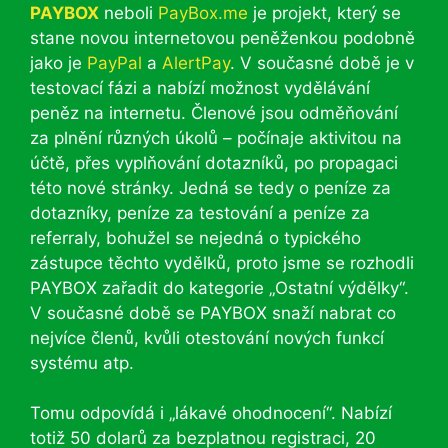
PAYBOX
neboli
PayBox.me
je projekt, který se
stane novou internetovou peněženkou podobně
jako je
PayPal
a
AlertPay
. V současné době je v
testovací fázi a nabízí možnost vydělávání
peněz na internetu. Členové jsou odměňování
za plnění různých úkolů – počínaje aktivitou na
účtě, přes vyplňování dotazníků, po propagaci
této nové stránky. Jedná se tedy o peníze za
dotazníky, peníze za testování a peníze za
referraly, bohužel se nejedná o typického
zástupce těchto vydělků, proto jsme se rozhodli
PAYBOX zařadit do kategorie „Ostatní výdělky“.
V současné době se PAYBOX snaží nabrat co
nejvíce členů, kvůli otestování nových funkcí
systému atp.
Tomu odpovídá i „lákavé ohodnocení“. Nabízí
totiž 50 dolarů za bezplatnou registraci, 20