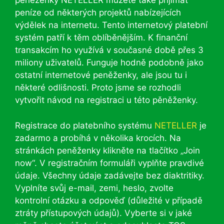
peněženky NETELLER můžete také přijímat
peníze od některých projektů nabízejících
výdělek na internetu. Tento internetový platební
systém patří k těm oblíběnějším. K finanční
transakcím ho využívá v současné době přes 3
miliony uživatelů. Funguje hodně podobně jako
ostatní internetové peněženky, ale jsou tu i
některé odlišnosti. Proto jsme se rozhodli
vytvořit návod na registraci u této pěněženky.
Registrace do platebního systému
NETELLER
je
zadarmo a probíhá v několika krocích. Na
stránkách peněženky klikněte na tlačítko „Join
now“. V registračním formuláři vyplňte pravdivé
údaje. Všechny údaje zadávejte bez diaktritiky.
Vyplníte svůj e-mail, zemi, heslo, zvolte
kontrolní otázku a odpověď (důležité v případě
ztráty přístupových údajů). Vyberte si v jaké