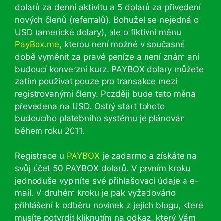
dolarů za denní aktivitu a 5 dolarů za přivedení
nových členů (referralů). Bohužel se nejedná o
USD (americké dolary), ale o fiktivní měnu
PayBox.me
, kterou není možné v současné
době vyměnit za pravé peníze a není znám ani
budoucí konverzní kurz. PAYBOX dolary můžete
zatím používat pouze pro transakce mezi
registrovanými členy. Později bude tato měna
převedena na USD. Ostrý start tohoto
budoucího platebního systému je plánován
během roku 2011.
Registrace u
PAYBOX
je zadarmo a získáte na
svůj účet 50 PAYBOX dolarů. V prvním kroku
jednoduše vyplníte své přihlašovací údaje a e-
mail. V druhém kroku je pak vyžadováno
přihlášení k odběru novinek z jejich blogu, které
musíte potvrdit kliknutím na odkaz, který Vám