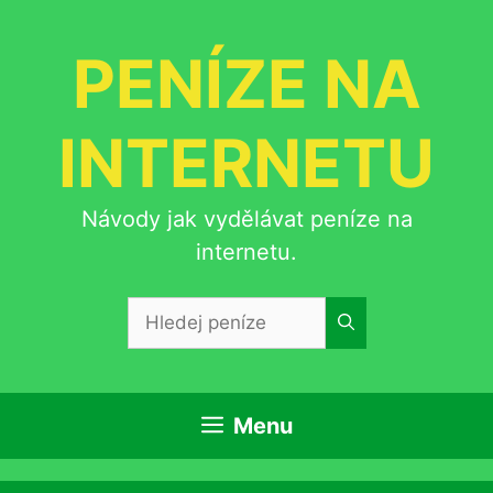
Přeskočit
na
PENÍZE NA
obsah
INTERNETU
Návody jak vydělávat peníze na
internetu.
Hledat:
Menu