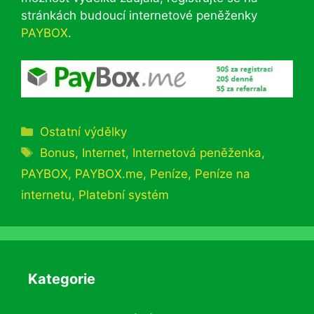
stránkách budoucí internetové peněženky
PAYBOX
.
Rubriky
Ostatní výdělky
Štítky
Bonus
,
Internet
,
Internetová peněženka
,
PAYBOX
,
PAYBOX.me
,
Peníze
,
Peníze na
internetu
,
Platební systém
Kategorie