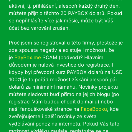
aktivní, tj. přihlášení, alespoň každý druhý den,
můžete přijít o těchto 20 PAYBOX dolarů. Pokud
se nepřihlásíte více jak měsíc, může být Váš
účet bez varování zrušen.
Proč jsem se registroval u této firmy, přestože je
zde spousta negativ a existuje i možnost, že
je
PayBox.me
SCAM (podvod)? Hlavním
důvodem je nulová investice do registrace. I
kdyby byl převodní kurz PAYBOX dolarů na USD
100:1 je to pořád možnost získání alespoň pár
dolarů za minimální námahu. Novinky projektu
můžete sledovat buď přímo na jejich blogu (po
registraci Vám budou chodit do mailu) nebo
naší fanouškovské stránce na
FaceBooku
, kde
zveřejňujeme i další novinky ze světa
vydělávání peněz na internetu. Pokud Vás tato
možnost výdělku zaujala, registrujte se na