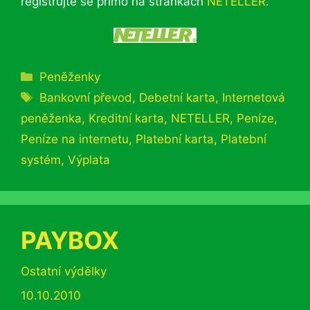
registrujte se přímo na stránkách
NETELLER
.
Rubriky
Peněženky
Štítky
Bankovní převod
,
Debetní karta
,
Internetová
peněženka
,
Kreditní karta
,
NETELLER
,
Peníze
,
Peníze na internetu
,
Platební karta
,
Platební
systém
,
Výplata
PAYBOX
Rubriky
Ostatní výdělky
10.10.2010